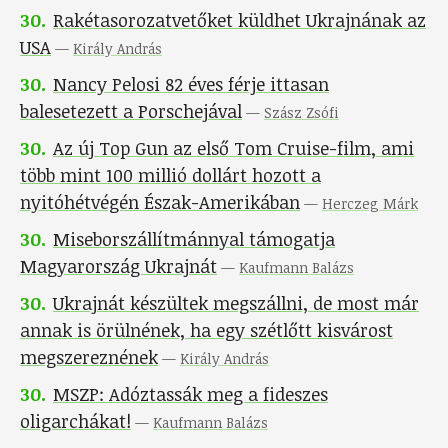
30
.
Rakétasorozatvetőket küldhet Ukrajnának az
USA
—
Király András
30
.
Nancy Pelosi 82 éves férje ittasan
balesetezett a Porschejával
—
Szász Zsófi
30
.
Az új Top Gun az első Tom Cruise-film, ami
több mint 100 millió dollárt hozott a
nyitóhétvégén Észak-Amerikában
—
Herczeg Márk
30
.
Miseborszállítmánnyal támogatja
Magyarország Ukrajnát
—
Kaufmann Balázs
30
.
Ukrajnát készültek megszállni, de most már
annak is örülnének, ha egy szétlőtt kisvárost
megszereznének
—
Király András
30
.
MSZP: Adóztassák meg a fideszes
oligarchákat!
—
Kaufmann Balázs