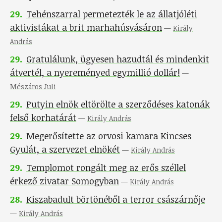
29
.
Tehénszarral permetezték le az állatjóléti
aktivistákat a brit marhahúsvásáron
—
Király
András
29
.
Gratulálunk, ügyesen hazudtál és mindenkit
átvertél, a nyereményed egymillió dollár!
—
Mészáros Juli
29
.
Putyin elnök eltörölte a szerződéses katonák
felső korhatárát
—
Király András
29
.
Megerősítette az orvosi kamara Kincses
Gyulát, a szervezet elnökét
—
Király András
29
.
Templomot rongált meg az erős széllel
érkező zivatar Somogyban
—
Király András
28
.
Kiszabadult börtönéből a terror császárnője
—
Király András