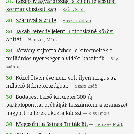
31
.
Közép-Magyarország is külön fejlesztési
kormánybiztost kap
—
Szász Zsófi
30
.
Szárnyal a 2rule
—
Haszán Zoltán
30
.
Jakab Péter feljelenti Potocskáné Kőrösi
Anitát
—
Herczeg Márk
30
.
Járvány sújtotta évben is kitermelték a
milliárdos nyereséget a vidéki kaszinók
—
Vég
Márton
30
.
Közel ötven éve nem volt ilyen magas az
infláció Németországban
—
Szász Zsófi
30
.
Budapest belső kerületei 300 új
parkolóponttal próbálják felszámolni a szanaszét
hagyott rollerek okozta káoszt
—
Kiss Imola
30
.
Megszűnt a Színes Tinták Bt.
—
Herczeg Márk