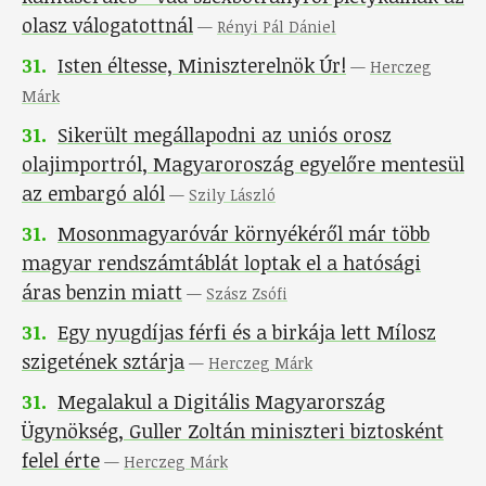
olasz válogatottnál
—
Rényi Pál Dániel
31
.
Isten éltesse, Miniszterelnök Úr!
—
Herczeg
Márk
31
.
Sikerült megállapodni az uniós orosz
olajimportról, Magyaroroszág egyelőre mentesül
az embargó alól
—
Szily László
31
.
Mosonmagyaróvár környékéről már több
magyar rendszámtáblát loptak el a hatósági
áras benzin miatt
—
Szász Zsófi
31
.
Egy nyugdíjas férfi és a birkája lett Mílosz
szigetének sztárja
—
Herczeg Márk
31
.
Megalakul a Digitális Magyarország
Ügynökség, Guller Zoltán miniszteri biztosként
felel érte
—
Herczeg Márk