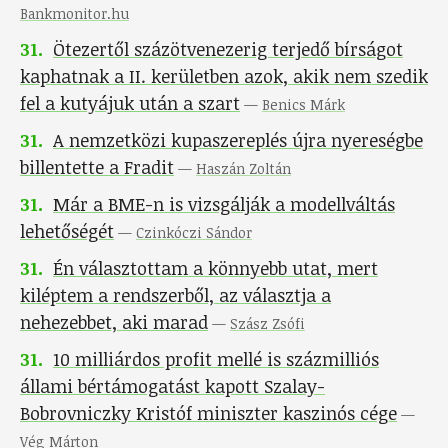
Bankmonitor.hu
31
.
Ötezertől százötvenezerig terjedő bírságot
kaphatnak a II. kerületben azok, akik nem szedik
fel a kutyájuk után a szart
—
Benics Márk
31
.
A nemzetközi kupaszereplés újra nyereségbe
billentette a Fradit
—
Haszán Zoltán
31
.
Már a BME-n is vizsgálják a modellváltás
lehetőségét
—
Czinkóczi Sándor
31
.
Én választottam a könnyebb utat, mert
kiléptem a rendszerből, az választja a
nehezebbet, aki marad
—
Szász Zsófi
31
.
10 milliárdos profit mellé is százmilliós
állami bértámogatást kapott Szalay-
Bobrovniczky Kristóf miniszter kaszinós cége
—
Vég Márton