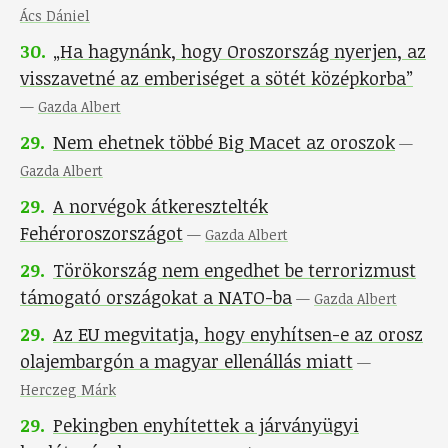
Ács Dániel
30
.
„Ha hagynánk, hogy Oroszország nyerjen, az
visszavetné az emberiséget a sötét középkorba”
—
Gazda Albert
29
.
Nem ehetnek többé Big Macet az oroszok
—
Gazda Albert
29
.
A norvégok átkeresztelték
Fehéroroszországot
—
Gazda Albert
29
.
Törökország nem engedhet be terrorizmust
támogató országokat a NATO-ba
—
Gazda Albert
29
.
Az EU megvitatja, hogy enyhítsen-e az orosz
olajembargón a magyar ellenállás miatt
—
Herczeg Márk
29
.
Pekingben enyhítettek a járványügyi