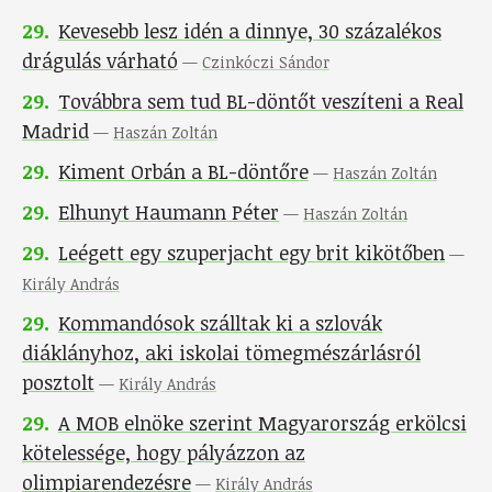
29
.
Kevesebb lesz idén a dinnye, 30 százalékos
drágulás várható
—
Czinkóczi Sándor
29
.
Továbbra sem tud BL-döntőt veszíteni a Real
Madrid
—
Haszán Zoltán
29
.
Kiment Orbán a BL-döntőre
—
Haszán Zoltán
29
.
Elhunyt Haumann Péter
—
Haszán Zoltán
29
.
Leégett egy szuperjacht egy brit kikötőben
—
Király András
29
.
Kommandósok szálltak ki a szlovák
diáklányhoz, aki iskolai tömegmészárlásról
posztolt
—
Király András
29
.
A MOB elnöke szerint Magyarország erkölcsi
kötelessége, hogy pályázzon az
olimpiarendezésre
—
Király András