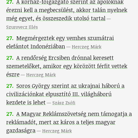
27
.
A kórház-főigazgató szerint az ápolóknak
érezni kell a megbecsülést, akkor talán nyelnek
még egyet, és összeszedik utolsó tartal
—
Szurovecz Illés
27
.
Megmérgeztek egy vemhes szumátrai
elefántot Indonéziában
—
Herczeg Márk
27
.
A rendőrség Ercsiben drónnal keresett
szemetelőket, amikor egy körözött férfit vettek
észre
—
Herczeg Márk
27
.
Soros György szerint az ukrajnai háború a
civilizációnkat elpusztító III. világháború
kezdete is lehet
—
Szász Zsófi
27
.
A Magyar Reklámszövetség nem támogatja a
reklámadót, mert az káros a teljes magyar
gazdaságra
—
Herczeg Márk