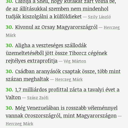
30
.
Cáfolja a Shell, hogy kutakat zárt volna be,
de az állításukkal szemben nem mindenhol
tudják kiszolgálni a külföldieket
—
Szily László
30
.
Kivonul az Orsay Magyarországról
—
Herczeg
Márk
30
.
Aligha a veszteséges szállodák
üzemeltetéséből jött össze Tiborcz cégének
rejtélyes extraprofitja
—
Vég Márton
30
.
Csádban aranyásók csaptak össze, több mint
százan meghaltak
—
Herczeg Márk
30
.
1,7 milliárdos profittal zárta a tavalyi évet a
Valton
—
Szász Zsófi
30
.
Még Venezuelában is rosszabb véleménnyel
vannak Oroszországról, mint Magyarországon
—
Herczeg Márk