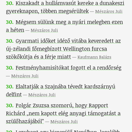
30
.
Kiszakadt a hullámvasút kereke a dunakeszi
gyereknapon, többen megsérültek
—
Mészáros Juli
30
.
Mégsem sülünk meg a nyári melegben ezen
a héten
—
Mészáros Juli
30
.
Gyarmati időket idéző vitába keveredett az
új-zélandi főmegbízott Wellington furcsa
szökőkútja és a férje miatt
—
Kaufmann Balázs
30
.
Festményhamisítókat fogott el a rendőrség
—
Mészáros Juli
30
.
Elaltatják a Szajnába tévedt kardszárnyú
delfint
—
Mészáros Juli
30
.
Polgár Zsuzsa szomorú, hogy Rapport
Richárd „nem kapott elég anyagi támogatást a
szülőhazájából”
—
Mészáros Juli