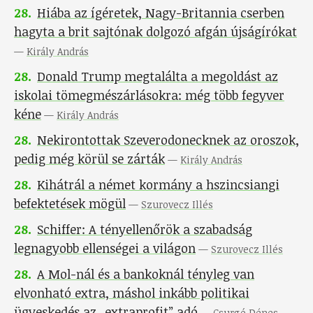
28
.
Hiába az ígéretek, Nagy-Britannia cserben
hagyta a brit sajtónak dolgozó afgán újságírókat
—
Király András
28
.
Donald Trump megtalálta a megoldást az
iskolai tömegmészárlásokra: még több fegyver
kéne
—
Király András
28
.
Nekirontottak Szeverodonecknek az oroszok,
pedig még körül se zárták
—
Király András
28
.
Kihátrál a német kormány a hszincsiangi
befektetések mögül
—
Szurovecz Illés
28
.
Schiffer: A tényellenőrök a szabadság
legnagyobb ellenségei a világon
—
Szurovecz Illés
28
.
A Mol-nál és a bankoknál tényleg van
elvonható extra, máshol inkább politikai
ügyeskedés az „extraprofit” adó
—
Csurgó Dénes