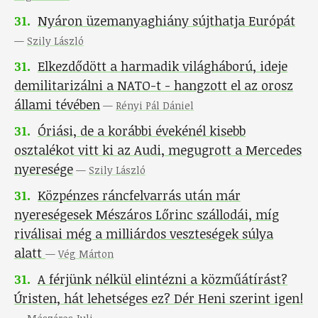
31
.
Nyáron üzemanyaghiány sújthatja Európát
—
Szily László
31
.
Elkezdődött a harmadik világháború, ideje
demilitarizálni a NATO-t - hangzott el az orosz
állami tévében
—
Rényi Pál Dániel
31
.
Óriási, de a korábbi évekénél kisebb
osztalékot vitt ki az Audi, megugrott a Mercedes
nyeresége
—
Szily László
31
.
Közpénzes ráncfelvarrás után már
nyereségesek Mészáros Lőrinc szállodái, míg
riválisai még a milliárdos veszteségek súlya
alatt
—
Vég Márton
31
.
A férjünk nélkül elintézni a közműátírást?
Úristen, hát lehetséges ez? Dér Heni szerint igen!