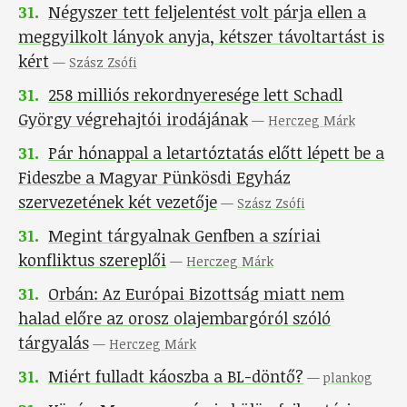
31
.
Négyszer tett feljelentést volt párja ellen a
meggyilkolt lányok anyja, kétszer távoltartást is
kért
—
Szász Zsófi
31
.
258 milliós rekordnyeresége lett Schadl
György végrehajtói irodájának
—
Herczeg Márk
31
.
Pár hónappal a letartóztatás előtt lépett be a
Fideszbe a Magyar Pünkösdi Egyház
szervezetének két vezetője
—
Szász Zsófi
31
.
Megint tárgyalnak Genfben a szíriai
konfliktus szereplői
—
Herczeg Márk
31
.
Orbán: Az Európai Bizottság miatt nem
halad előre az orosz olajembargóról szóló
tárgyalás
—
Herczeg Márk
31
.
Miért fulladt káoszba a BL-döntő?
—
plankog