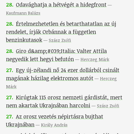
28
.
Odavághatja a hétvégét a hidegfront
—
Kaufmann Balázs
28
.
Értelmezhetetlen és betarthatatlan az új
rendelet, írják Orbánnak a független
benzinkutasok
—
Szász Zsófi
28
.
Giro d&amp;#039;Italia: Valter Attila
negyedik lett hegyi befutón
—
Herczeg Márk
27
.
Egy új-zélandi nő 24 ezer dollárból csinált
magának házilag elektromos autót
—
Herczeg
Márk
27
.
Kirúgtak 115 orosz nemzeti gárdistát, mert
nem akartak Ukrajnában harcolni
—
Szász Zsófi
27
.
Az orosz vezetés népirtásra bujthat
Ukrajnában
—
Király András