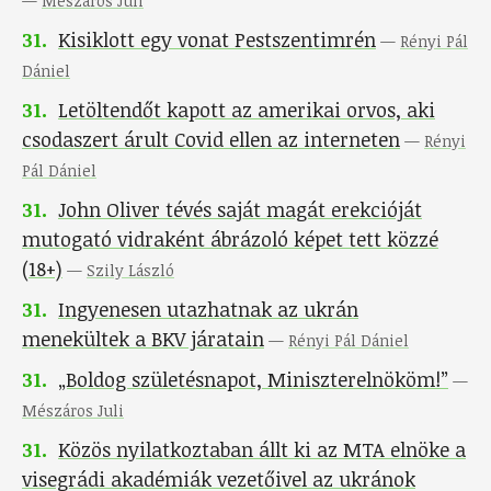
—
Mészáros Juli
31
.
Kisiklott egy vonat Pestszentimrén
—
Rényi Pál
Dániel
31
.
Letöltendőt kapott az amerikai orvos, aki
csodaszert árult Covid ellen az interneten
—
Rényi
Pál Dániel
31
.
John Oliver tévés saját magát erekcióját
mutogató vidraként ábrázoló képet tett közzé
(18+)
—
Szily László
31
.
Ingyenesen utazhatnak az ukrán
menekültek a BKV járatain
—
Rényi Pál Dániel
31
.
„Boldog születésnapot, Miniszterelnököm!”
—
Mészáros Juli
31
.
Közös nyilatkoztaban állt ki az MTA elnöke a
visegrádi akadémiák vezetőivel az ukránok