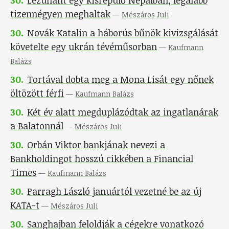
30
.
Lezuhant egy kisrepülő Nepálban, legalább
tizennégyen meghaltak
—
Mészáros Juli
30
.
Novák Katalin a háborús bűnök kivizsgálását
követelte egy ukrán tévéműsorban
—
Kaufmann
Balázs
30
.
Tortával dobta meg a Mona Lisát egy nőnek
öltözött férfi
—
Kaufmann Balázs
30
.
Két év alatt megduplázódtak az ingatlanárak
a Balatonnál
—
Mészáros Juli
30
.
Orbán Viktor bankjának nevezi a
Bankholdingot hosszú cikkében a Financial
Times
—
Kaufmann Balázs
30
.
Parragh László januártól vezetné be az új
KATA-t
—
Mészáros Juli
30
.
Sanghajban feloldják a cégekre vonatkozó