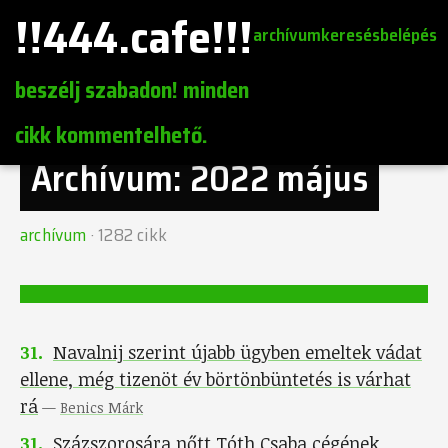
!!444.cafe!!!
archívum
keresés
belépés
beszélj szabadon! minden
cikk kommentelhető.
Archívum:
2022 május
archívum
·
1282
cikk
31
.
Navalnij szerint újabb ügyben emeltek vádat
ellene, még tizenöt év börtönbüntetés is várhat
rá
—
Benics Márk
31
.
Százszorosára nőtt Tóth Csaba cégének