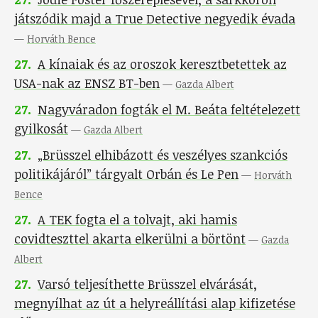
játszódik majd a True Detective negyedik évada
—
Horváth Bence
27
.
A kínaiak és az oroszok keresztbetettek az
USA-nak az ENSZ BT-ben
—
Gazda Albert
27
.
Nagyváradon fogták el M. Beáta feltételezett
gyilkosát
—
Gazda Albert
27
.
„Brüsszel elhibázott és veszélyes szankciós
politikájáról” tárgyalt Orbán és Le Pen
—
Horváth
Bence
27
.
A TEK fogta el a tolvajt, aki hamis
covidteszttel akarta elkerülni a börtönt
—
Gazda
Albert
27
.
Varsó teljesíthette Brüsszel elvárását,
megnyílhat az út a helyreállítási alap kifizetése