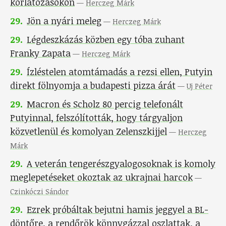
korlátozásokon
—
Herczeg Márk
29
.
Jön a nyári meleg
—
Herczeg Márk
29
.
Légdeszkázás közben egy tóba zuhant
Franky Zapata
—
Herczeg Márk
29
.
Ízléstelen atomtámadás a rezsi ellen, Putyin
direkt fölnyomja a budapesti pizza árát
—
Uj Péter
29
.
Macron és Scholz 80 percig telefonált
Putyinnal, felszólították, hogy tárgyaljon
közvetlenül és komolyan Zelenszkijjel
—
Herczeg
Márk
29
.
A veterán tengerészgyalogosoknak is komoly
meglepetéseket okoztak az ukrajnai harcok
—
Czinkóczi Sándor
29
.
Ezrek próbáltak bejutni hamis jeggyel a BL-
döntőre, a rendőrök könnygázzal oszlattak, a