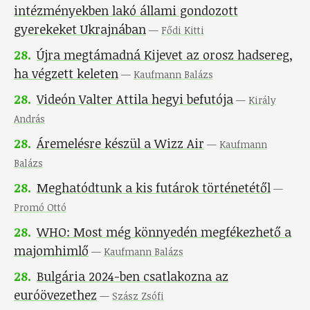
intézményekben lakó állami gondozott
gyerekeket Ukrajnában
—
Fődi Kitti
28
.
Újra megtámadná Kijevet az orosz hadsereg,
ha végzett keleten
—
Kaufmann Balázs
28
.
Videón Valter Attila hegyi befutója
—
Király
András
28
.
Áremelésre készül a Wizz Air
—
Kaufmann
Balázs
28
.
Meghatódtunk a kis futárok történetétől
—
Promó Ottó
28
.
WHO: Most még könnyedén megfékezhető a
majomhimlő
—
Kaufmann Balázs
28
.
Bulgária 2024-ben csatlakozna az
euróövezethez
—
Szász Zsófi