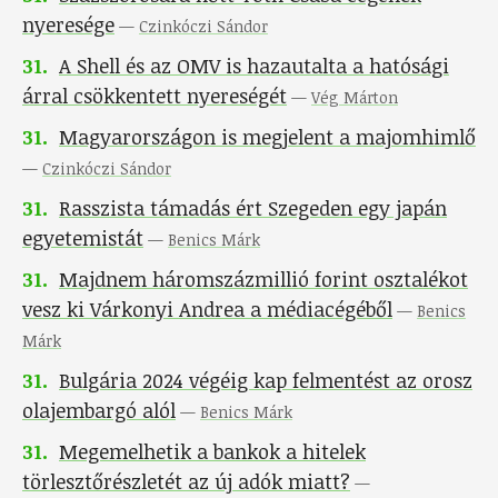
nyeresége
—
Czinkóczi Sándor
31
.
A Shell és az OMV is hazautalta a hatósági
árral csökkentett nyereségét
—
Vég Márton
31
.
Magyarországon is megjelent a majomhimlő
—
Czinkóczi Sándor
31
.
Rasszista támadás ért Szegeden egy japán
egyetemistát
—
Benics Márk
31
.
Majdnem háromszázmillió forint osztalékot
vesz ki Várkonyi Andrea a médiacégéből
—
Benics
Márk
31
.
Bulgária 2024 végéig kap felmentést az orosz
olajembargó alól
—
Benics Márk
31
.
Megemelhetik a bankok a hitelek
törlesztőrészletét az új adók miatt?
—