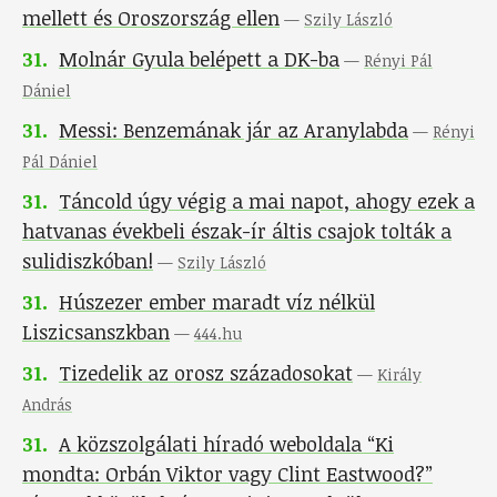
mellett és Oroszország ellen
—
Szily László
31
.
Molnár Gyula belépett a DK-ba
—
Rényi Pál
Dániel
31
.
Messi: Benzemának jár az Aranylabda
—
Rényi
Pál Dániel
31
.
Táncold úgy végig a mai napot, ahogy ezek a
hatvanas évekbeli észak-ír áltis csajok tolták a
sulidiszkóban!
—
Szily László
31
.
Húszezer ember maradt víz nélkül
Liszicsanszkban
—
444.hu
31
.
Tizedelik az orosz századosokat
—
Király
András
31
.
A közszolgálati híradó weboldala “Ki
mondta: Orbán Viktor vagy Clint Eastwood?”