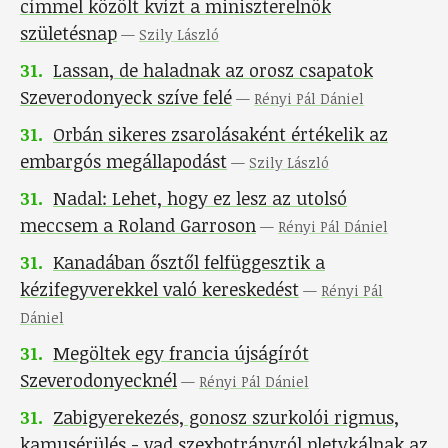
címmel közölt kvízt a miniszterelnök
születésnap
—
Szily László
31
.
Lassan, de haladnak az orosz csapatok
Szeverodonyeck szíve felé
—
Rényi Pál Dániel
31
.
Orbán sikeres zsarolásaként értékelik az
embargós megállapodást
—
Szily László
31
.
Nadal: Lehet, hogy ez lesz az utolsó
meccsem a Roland Garroson
—
Rényi Pál Dániel
31
.
Kanadában ősztől felfüggesztik a
kézifegyverekkel való kereskedést
—
Rényi Pál
Dániel
31
.
Megöltek egy francia újságírót
Szeverodonyecknél
—
Rényi Pál Dániel
31
.
Zabigyerekezés, gonosz szurkolói rigmus,
kamusérülés - vad szexbotrányról pletykálnak az