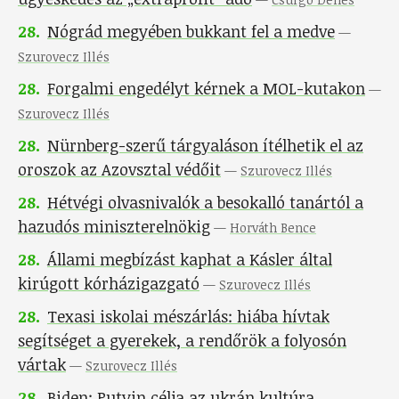
28
.
Nógrád megyében bukkant fel a medve
—
Szurovecz Illés
28
.
Forgalmi engedélyt kérnek a MOL-kutakon
—
Szurovecz Illés
28
.
Nürnberg-szerű tárgyaláson ítélhetik el az
oroszok az Azovsztal védőit
—
Szurovecz Illés
28
.
Hétvégi olvasnivalók a besokalló tanártól a
hazudós miniszterelnökig
—
Horváth Bence
28
.
Állami megbízást kaphat a Kásler által
kirúgott kórházigazgató
—
Szurovecz Illés
28
.
Texasi iskolai mészárlás: hiába hívtak
segítséget a gyerekek, a rendőrök a folyosón
vártak
—
Szurovecz Illés
28
.
Biden: Putyin célja az ukrán kultúra