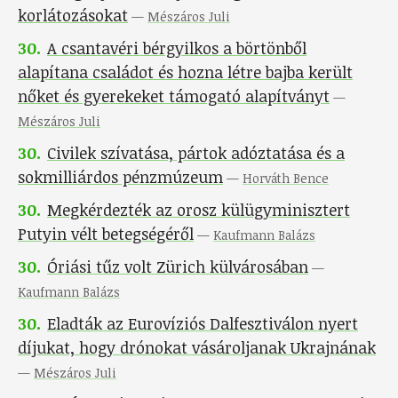
korlátozásokat
—
Mészáros Juli
30
.
A csantavéri bérgyilkos a börtönből
alapítana családot és hozna létre bajba került
nőket és gyerekeket támogató alapítványt
—
Mészáros Juli
30
.
Civilek szívatása, pártok adóztatása és a
sokmilliárdos pénzmúzeum
—
Horváth Bence
30
.
Megkérdezték az orosz külügyminisztert
Putyin vélt betegségéről
—
Kaufmann Balázs
30
.
Óriási tűz volt Zürich külvárosában
—
Kaufmann Balázs
30
.
Eladták az Eurovíziós Dalfesztiválon nyert
díjukat, hogy drónokat vásároljanak Ukrajnának
—
Mészáros Juli