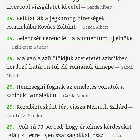
Liverpool vizsgálatot követel
—
Gazda Albert
29
.
Beiktatták a jégkorong hírességek
csarnokába Kovács Zoltánt
—
Gazda Albert
29
.
Gelencsér Ferenc lett a Momentum új elnöke
—
Czinkóczi Sándor
29
.
Ma van a szülőföldjük szeretetét szívükben
hordozó határon túl élő románok ünnepe
—
Gazda
Albert
29
.
Hemzsegni fognak az emeletes vonatok a
szolnoki vonalakon
—
Gazda Albert
29
.
Rezsibiztosként tért vissza Németh Szilárd
—
Czinkóczi Sándor
29
.
„Volt rá 90 perced, hogy értelmes kérdéseket
találj ki, erre ilyen szarságokkal jössz”
—
Gazda