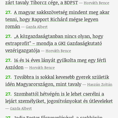
zárt tavaly Tiborcz cége, a BDPST
—
Horváth Bence
27
.
A magyar sakkszövetség mindent meg akar
tenni, hogy Rapport Richárd mégse legyen
román
—
Gazda Albert
27
.
„A közgazdaságtanban nincs olyan, hogy
extraprofit” – mondja a GKI Gazdaságkutató
vezérigazgatója
—
Horváth Bence
27
.
16 és 14 éves lányát gyilkolta meg egy férfi
Aszódon
—
Horváth Bence
27
.
Továbbra is sokkal kevesebb gyerek születik
idén Magyarországon, mint tavaly
—
Haszán Zoltán
27
.
Szombattól hétvégén is le lehet cserélni a
lejárt személyiket, jogosítványokat és útleveleket
—
Gazda Albert
27
.
Jodie Foster főszereplésével, a sarkkörön