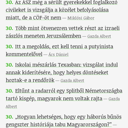
30
.
Az ÁSZ még a sérült gyerekekkel foglalkozó
civileket is vizsgálja a közélet befolyásolása
miatt, de a CÖF-öt nem
—
Miklósi Gábor
30
.
Több mint ötvenezren vettek részt az izraeli
zászlós meneten Jeruzsálemben
—
Gazda Albert
30
.
Itt a megoldás, ezt kell tenni a putyinista
kommentelővel
—
Ács Dániel
30
.
Iskolai mészárlás Texasban: vizsgálat indul
annak kiderítésére, hogy helyes döntéseket
hoztak-e a rendőrök
—
Gazda Albert
30
.
Eltűnt a radarról egy Splitből Németországba
tartó kisgép, magyarok nem voltak rajta
—
Gazda
Albert
30
.
„Hogyan lehetséges, hogy egy háborús bűnös
gengszter históriája tabu Magyarországon?”
—