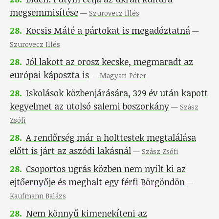
megsemmisítése
—
Szurovecz Illés
28
.
Kocsis Máté a pártokat is megadóztatná
—
Szurovecz Illés
28
.
Jól lakott az orosz kecske, megmaradt az
európai káposzta is
—
Magyari Péter
28
.
Iskolások közbenjárására, 329 év után kapott
kegyelmet az utolsó salemi boszorkány
—
Szász
Zsófi
28
.
A rendőrség már a holttestek megtalálása
előtt is járt az aszódi lakásnál
—
Szász Zsófi
28
.
Csoportos ugrás közben nem nyílt ki az
ejtőernyője és meghalt egy férfi Börgöndön
—
Kaufmann Balázs
28
.
Nem könnyű kimenekíteni az