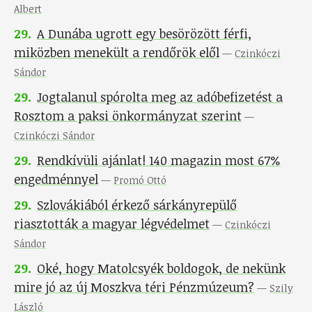
Albert
29
.
A Dunába ugrott egy besörözött férfi,
miközben menekült a rendőrök elől
—
Czinkóczi
Sándor
29
.
Jogtalanul spórolta meg az adóbefizetést a
Rosztom a paksi önkormányzat szerint
—
Czinkóczi Sándor
29
.
Rendkívüli ajánlat! 140 magazin most 67%
engedménnyel
—
Promó Ottó
29
.
Szlovákiából érkező sárkányrepülő
riasztották a magyar légvédelmet
—
Czinkóczi
Sándor
29
.
Oké, hogy Matolcsyék boldogok, de nekünk
mire jó az új Moszkva téri Pénzmúzeum?
—
Szily
László