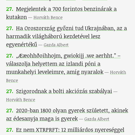
27
.
Megjelentek a 700 forintos benzinárak a
kutakon
—
Horváth Bence
27
.
Ha Oroszország győzni tud Ukrajnában, az a
harmadik világháború kezdetével lesz
egyenértékű
—
Gazda Albert
27
.
„Ææohhðoihhojm, gwiokijj .we aerhht.” –
válaszolja helyettem az izlandi póni a
munkahelyi leveleimre, amíg nyaralok
—
Horváth
Bence
27
.
Szigorodnak a bolti akciózás szabályai
—
Horváth Bence
27
.
2020-ban 1800 olyan gyerek született, akinek
az édesanyja maga is gyerek
—
Gazda Albert
27
.
Ez nem XTRPRFT: 12 milliárdos nyereséggel