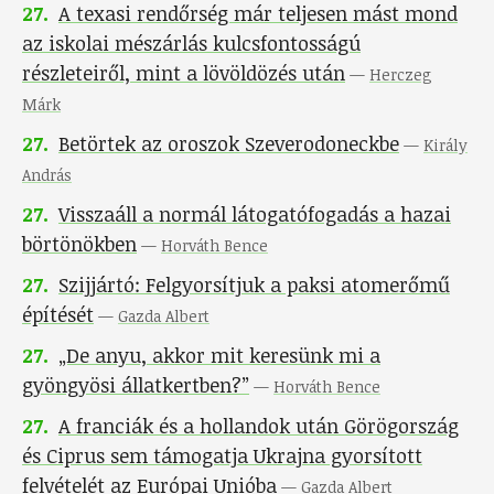
27
.
A texasi rendőrség már teljesen mást mond
az iskolai mészárlás kulcsfontosságú
részleteiről, mint a lövöldözés után
—
Herczeg
Márk
27
.
Betörtek az oroszok Szeverodoneckbe
—
Király
András
27
.
Visszaáll a normál látogatófogadás a hazai
börtönökben
—
Horváth Bence
27
.
Szijjártó: Felgyorsítjuk a paksi atomerőmű
építését
—
Gazda Albert
27
.
„De anyu, akkor mit keresünk mi a
gyöngyösi állatkertben?”
—
Horváth Bence
27
.
A franciák és a hollandok után Görögország
és Ciprus sem támogatja Ukrajna gyorsított
felvételét az Európai Unióba
—
Gazda Albert