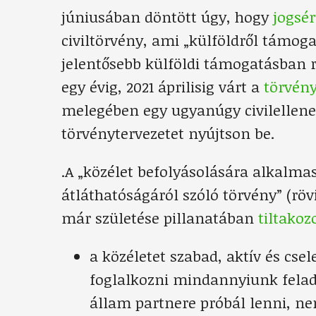
júniusában döntött úgy, hogy
jogsér
civiltörvény, ami „külföldről támogat
jelentősebb külföldi támogatásban 
egy évig, 2021 áprilisig várt a
törvény
melegében egy ugyanúgy civilellen
törvénytervezetet nyújtson be.
.A „közélet befolyásolására alkalmas
átláthatóságáról szóló törvény” (röv
már születése pillanatában
tiltakozo
a közéletet szabad, aktív és cse
foglalkozni mindannyiunk feladat
állam partnere próbál lenni, ne