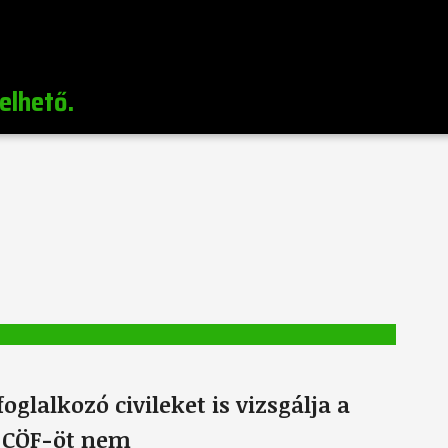
elhető.
glalkozó civileket is vizsgálja a
a CÖF-öt nem