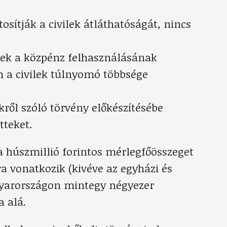
osítják a civilek átláthatóságát, nincs
ek a közpénz felhasználásának
n a civilek túlnyomó többsége
ekről szóló törvény előkészítésébe
tteket.
 a húszmillió forintos mérlegfőösszeget
a vonatkozik (kivéve az egyházi és
agyarországon mintegy négyezer
a alá.