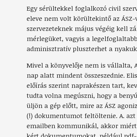
Egy sérültekkel foglalkozó civil szer
eleve nem volt körültekintő az ÁSZ-v
szervezeteknek május végéig kell zá
mérlegüket, vagyis a legelfoglaltab
adminisztratív pluszterhet a nyakuk
Mivel a könyvelője nem is vállalta, A
nap alatt mindent összeszednie. E
előírás szerint naprakészen tart, ke
tudta volna megúszni, hogy a benyújt
üljön a gép előtt, mire az ÁSZ agoni
(!) dokumentumot feltöltenie. A. az
emailben kommunikál, akkor miért 
kért dokumentumokat, például pdf