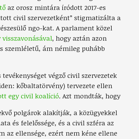
tő
az orosz mintára íródott 2017-es
ott civil szervezetként” stigmatizálta a
részesülő ngo-kat. A parlament közel
 visszavonásával
, hogy aztán azon
es szemléletű, ám némileg puhább
 tevékenységet végző civil szervezetek
iden: kőbaltatörvény) tervezete ellen
tt egy civil koalíció
. Azt mondták, hogy
lekvő polgárok alakítják, a közügyekkel
a és felelőssége, és a civil szféra az
m az ellensége, ezért nem kéne ellene