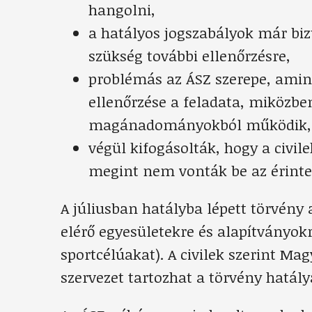
hangolni,
a hatályos jogszabályok már bizt
szükség további ellenőrzésre,
problémás az ÁSZ szerepe, amin
ellenőrzése a feladata, miközbe
magánadományokból működik,
végül kifogásolták, hogy a civil
megint nem vonták be az érinte
A júliusban hatályba lépett törvény
elérő egyesületekre és alapítványokr
sportcélúakat). A civilek szerint M
szervezet tartozhat a törvény hatály