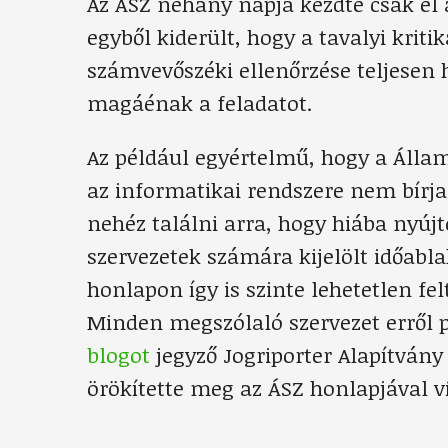
Az ÁSZ néhány napja kezdte csak el 
egyből kiderült, hogy a tavalyi kriti
számvevőszéki ellenőrzése teljesen 
magáénak a feladatot.
Az például egyértelmű, hogy a Álla
az informatikai rendszere nem bírja
nehéz találni arra, hogy hiába nyújt
szervezetek számára kijelölt időabl
honlapon így is szinte lehetetlen f
Minden megszólaló szervezet erről 
blogot
jegyző Jogriporter Alapítván
örökítette meg az ÁSZ honlapjával 