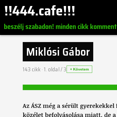
!!444.cafe!!!
beszélj szabadon! minden cikk komment
Miklósi Gábor
143
cikk ·
1
. oldal /
3
+ Követem
Az ÁSZ még a sérült gyerekekkel fo
közélet befolyásolása miatt, de 