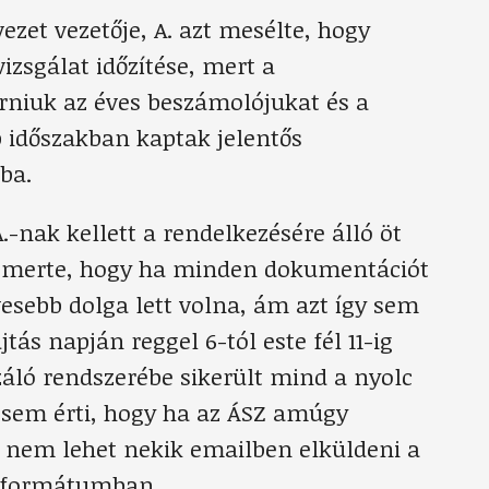
vezet vezetője, A. azt mesélte, hogy
izsgálat időzítése, mert a
rniuk az éves beszámolójukat és a
b időszakban kaptak jelentős
ba.
.-nak kellett a rendelkezésére álló öt
lismerte, hogy ha minden dokumentációt
vesebb dolga lett volna, ám azt így sem
ás napján reggel 6-tól este fél 11-ig
záló rendszerébe sikerült mind a nyolc
t sem érti, hogy ha az ÁSZ amúgy
nem lehet nekik emailben elküldeni a
-formátumban.