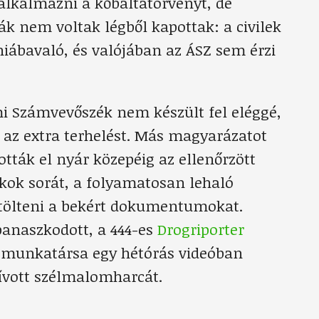
alkalmazni a kőbaltatörvényt, de
kák nem voltak légből kapottak: a civilek
hiábavaló, és valójában az ÁSZ sem érzi
mi Számvevőszék nem készült fel eléggé,
 az extra terhelést. Más magyarázatot
ották el nyár közepéig az ellenőrzött
akok sorát, a folyamatosan lehaló
eltölteni a bekért dokumentumokat.
panaszkodott, a 444-es
Drogriporter
y munkatársa egy hétórás videóban
vívott szélmalomharcát.