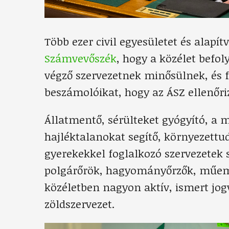
Több ezer civil egyesületet és alapí
Számvevőszék
, hogy a közélet befo
végző szervezetnek minősülnek, és fe
beszámolóikat, hogy az ÁSZ ellenőri
Állatmentő, sérülteket gyógyító, a 
hajléktalanokat segítő, környezettu
gyerekekkel foglalkozó szervezetek s
polgárőrök, hagyományőrzők, műemlé
közéletben nagyon aktív, ismert jog
zöldszervezet.