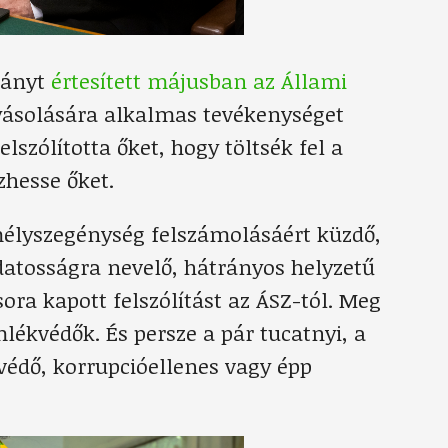
tványt
értesített májusban az Állami
lyásolására alkalmas tevékenységet
lszólította őket, hogy töltsék fel a
zhesse őket.
mélyszegénység felszámolásáért küzdő,
datosságra nevelő, hátrányos helyzetű
ora kapott felszólítást az ÁSZ-tól. Meg
kvédők. És persze a pár tucatnyi, a
védő, korrupcióellenes vagy épp