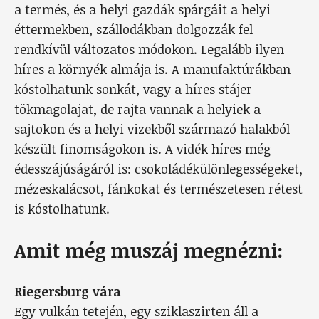
a termés, és a helyi gazdák spárgáit a helyi
éttermekben, szállodákban dolgozzák fel
rendkívül változatos módokon. Legalább ilyen
híres a környék almája is. A manufaktúrákban
kóstolhatunk sonkát, vagy a híres stájer
tökmagolajat, de rajta vannak a helyiek a
sajtokon és a helyi vizekből származó halakból
készült finomságokon is. A vidék híres még
édesszájúságáról is: csokoládékülönlegességeket,
mézeskalácsot, fánkokat és természetesen rétest
is kóstolhatunk.
Amit még muszáj megnézni:
Riegersburg vára
Egy vulkán tetején, egy sziklaszirten áll a