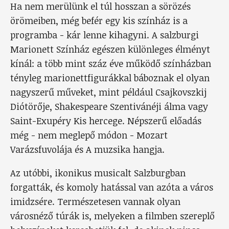
Ha nem merülünk el túl hosszan a sörözés
örömeiben, még befér egy kis színház is a
programba - kár lenne kihagyni. A salzburgi
Marionett Színház egészen különleges élményt
kínál: a több mint száz éve működő színházban
tényleg marionettfigurákkal báboznak el olyan
nagyszerű műveket, mint például Csajkovszkij
Diótörője, Shakespeare Szentivánéji álma vagy
Saint-Exupéry Kis hercege. Népszerű előadás
még - nem meglepő módon - Mozart
Varázsfuvolája és A muzsika hangja.
Az utóbbi, ikonikus musicalt Salzburgban
forgatták, és komoly hatással van azóta a város
imidzsére. Természetesen vannak olyan
városnéző túrák is, melyeken a filmben szereplő