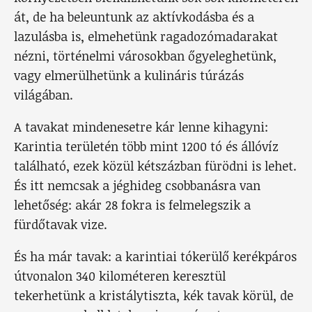
át, de ha beleuntunk az aktívkodásba és a
lazulásba is, elmehetünk ragadozómadarakat
nézni, történelmi városokban őgyeleghetünk,
vagy elmerülhetünk a kulináris túrázás
világában.
A tavakat mindenesetre kár lenne kihagyni:
Karintia területén több mint 1200 tó és állóvíz
található, ezek közül kétszázban fürödni is lehet.
És itt nemcsak a jéghideg csobbanásra van
lehetőség: akár 28 fokra is felmelegszik a
fürdőtavak vize.
És ha már tavak: a karintiai tókerülő kerékpáros
útvonalon 340 kilométeren keresztül
tekerhetünk a kristálytiszta, kék tavak körül, de