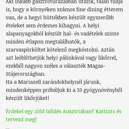
Aki inkább gasztrotúrázásban utazik, talán tudja
is, hogy a környéken számos fine dining étterem
van, de a hegyi hüttékben készült egyszerűbb
ételeket sem érdemes kihagyni. A helyi
alapanyagokból készült hal- és vadételek szinte
minden étlapon megtalálhatók, a
szarvaspörköltet kötelező megkóstolni. Aztán
azt leöblíthetjük helyi pálinkával vagy likőrrel,
ezekből nagyon széles a választék Magas-
Stájerországban.
Ha a Mariazell zarándokhelynél járunk,
mindenképpen próbáljuk ki a 33 gyógynövényből
készült likőrjüket!
Érdekel egy zöld üdülés Ausztriában? Kattints és
tervezd meg!