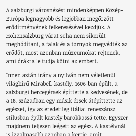
A salzburgi városnézést mindenképpen Közép-
Európa legnagyobb és legjobban megőrzött
erődítményének felkeresésével kezdjük. A
Hohensalzburg várat soha nem sikerült
meghódítani, a falak és a tornyok megvédték az
erődöt, most azonban múzeumokat rejtenek,
ami órákra le tudja kötni az embert.
Innen aztán irány a nyilván nem véletlenül
világhírű Mirabell-kastély. 1606-ban épült, a
salzburgi hercegérsek építtette a kedvesének, de
a 18. században egy másik érsek átépíttette az
egészet, így az eredetileg itáliai reneszánsz
stílusban épült kastély barokkossá tette. Egyszer
majdnem teljesen leégett az egész. A kastélynál
is izgalmasabb azonban a kertje, amit