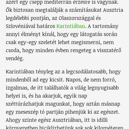
azért egy csepp mediterrán érzésre is vágynak.
Ők biztosan megtalálják a számításukat Ausztria
legdélebbi pontján, az Olaszországgal és
Szlovéniával határos
Karintiában
. A tartomány
annyi élményt kínál, hogy egy látogatás során
csak egy-egy szeletét lehet megismerni, nem
csoda, hogy minden évben rengeteg a visszatérő
vendég.
Karintiában tényleg az a legcsodálatosabb, hogy
mindenből ad egy kicsit. Napos, de nem forró,
izgalmas, de itt találhatók a világ legnyugisabb
helyei is, és ha akarjuk, egyik nap
széttúrázhatjuk magunkat, hogy aztán másnap
egy meseszép tó partján pihenjük ki az egészet.
Ahogy szinte egész Ausztriában, itt is idilli
környezetben biciklizhetünk sok sok kilométeren