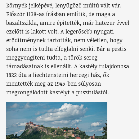
környék jelképévé, lenyűgöző múltú vált vár.
Először 1138-as írásban említik, de maga a
bazaltszikla, amire építették, már hatezer évvel
ezelőtt is lakott volt. A legerősebb nyugati
erődítménynek tartották, nem véletlen, hogy
soha nem is tudta elfoglalni senki. Bár a pestis
meggyengíteni tudta, a török sereg
támadásainak is ellenállt. A kastély tulajdonosa
1822 óta a liechtensteini hercegi ház, ők
mentették meg az 1945-ben súlyosan
megrongálódott kastélyt a pusztulástól.