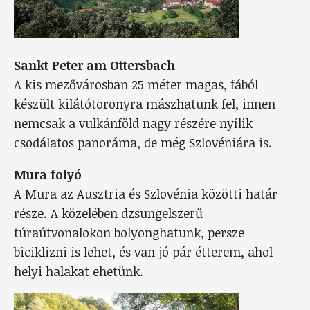
Sankt Peter am Ottersbach
A kis mezővárosban 25 méter magas, fából
készült kilátótoronyra mászhatunk fel, innen
nemcsak a vulkánföld nagy részére nyílik
csodálatos panoráma, de még Szlovéniára is.
Mura folyó
A Mura az Ausztria és Szlovénia közötti határ
része. A közelében dzsungelszerű
túraútvonalokon bolyonghatunk, persze
biciklizni is lehet, és van jó pár étterem, ahol
helyi halakat ehetünk.