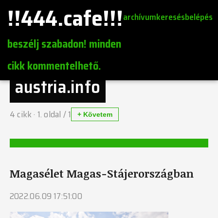
!!444.cafe!!!
archívum
keresés
belépés
beszélj szabadon! minden
cikk kommentelhető.
austria.info
4
cikk ·
1
. oldal /
1
+ Követem
Magasélet Magas-Stájerországban
2022.06.09 17:51:00