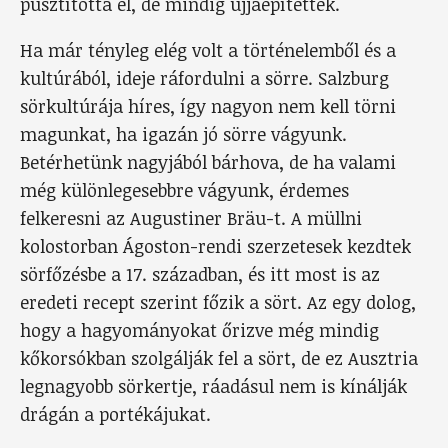
pusztította el, de mindig újjáépítették.
Ha már tényleg elég volt a történelemből és a
kultúrából, ideje ráfordulni a sörre. Salzburg
sörkultúrája híres, így nagyon nem kell törni
magunkat, ha igazán jó sörre vágyunk.
Betérhetünk nagyjából bárhova, de ha valami
még különlegesebbre vágyunk, érdemes
felkeresni az Augustiner Bräu-t. A müllni
kolostorban Ágoston-rendi szerzetesek kezdtek
sörfőzésbe a 17. században, és itt most is az
eredeti recept szerint főzik a sört. Az egy dolog,
hogy a hagyományokat őrizve még mindig
kőkorsókban szolgálják fel a sört, de ez Ausztria
legnagyobb sörkertje, ráadásul nem is kínálják
drágán a portékájukat.