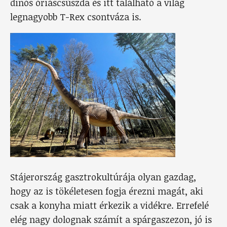
dinós óriáscsúszda és itt található a világ
legnagyobb T-Rex csontváza is.
Stájerország gasztrokultúrája olyan gazdag,
hogy az is tökéletesen fogja érezni magát, aki
csak a konyha miatt érkezik a vidékre. Errefelé
elég nagy dolognak számít a spárgaszezon, jó is