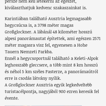
persze nem kell letekerni az egészet,
kiválaszthatjuk kedvenc szakaszainkat is.
Karintiában található Ausztria legmagasabb
hegycsúcsa is, a 3798 méter magas
Großglockner. A lábánál 48 kilométer hosszú
alpesi panorámautat építettek, ami egészen 2571
méter magasra visz fel, egyenesen a Hohe
Tauern Nemzeti Parkba.
Ennél a hegycsoportnál található a Keleti-Alpok
leghosszabb gleccsere, a több mint 8 km hosszú
és néhol 5 km széles Pasterze, a panorámaútról
erre is csodás látvány nyílik.
A Großglockner Ausztria egyik legkedveltebb
turistacélpontja, nagyjából 900 ezren keresik fel
évente.