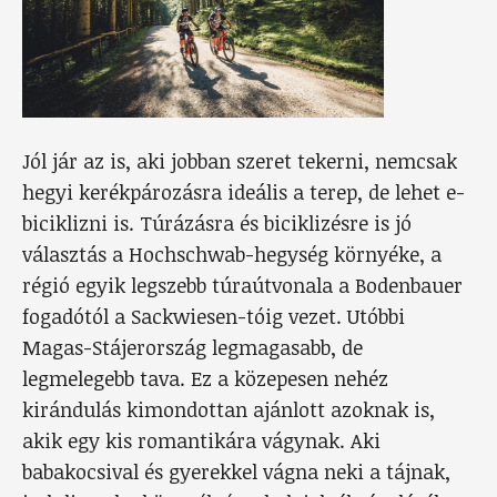
Jól jár az is, aki jobban szeret tekerni, nemcsak
hegyi kerékpározásra ideális a terep, de lehet e-
biciklizni is. Túrázásra és biciklizésre is jó
választás a Hochschwab-hegység környéke, a
régió egyik legszebb túraútvonala a Bodenbauer
fogadótól a Sackwiesen-tóig vezet. Utóbbi
Magas-Stájerország legmagasabb, de
legmelegebb tava. Ez a közepesen nehéz
kirándulás kimondottan ajánlott azoknak is,
akik egy kis romantikára vágynak. Aki
babakocsival és gyerekkel vágna neki a tájnak,