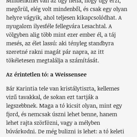
Mindenkinél van az úgy néha, hogy úgy érzi,
megőrül, elég volt mindenből, és csak egy olyan
helyre vágyik, ahol teljesen kikapcsolódhat. A
nyugalom ilyesféle fellegvára Lesachtal. A
völgyben alig több mint ezer ember él, a táj
mesés, az élet lassú: aki tényleg standbyra
szeretné rakni magát pár napra, az itt
tökéletesen megtalálja a számítását.
Az érintetlen tó: a Weissensee
Bár Karintia tele van kristálytiszta, kellemes
vizű tavakkal, de sokan ezt tartják a
legszebbnek. Maga a tó kicsit olyan, mint egy
fjord, és nemcsak úszni lehet benne, hanem
lehet rajta szörfözni, vagy a mélyben
búvárkodni. De még bulizni is lehet: a tó keleti