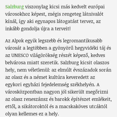
Salzburg
viszonylag kicsi más kedvelt európai
városokhoz képest, mégis rengeteg látnivalót
kínál, így aki egynapos látogatást tervez, az
inkább gondolja újra a terveit!
Az Alpok egyik legszebb és legromantikusabb
városát a legtöbben a gyönyörű hegyvidéki táj és
az UNESCO világörökség részét képező, kedves
belvárosa miatt szeretik. Salzburg kicsit olaszos
hely, nem véletlenül: az elmúlt évszázadok során
az olasz és a német kultúra keveredett az
egykori egyházi fejedelemség székhelyén. A
városközpontban nagyon jól sikerült megőrizni
az olasz reneszánsz és barokk építészet emlékeit,
ettől, a sikátoroktól és a macskaköves utcáktól
olyan kellemes ez a hely.