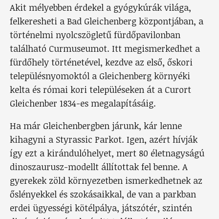
Akit mélyebben érdekel a gyógykúrák világa,
felkeresheti a Bad Gleichenberg központjában, a
történelmi nyolcszögletű fürdőpavilonban
található Curmuseumot. Itt megismerkedhet a
fürdőhely történetével, kezdve az első, őskori
településnyomoktól a Gleichenberg környéki
kelta és római kori településeken át a Curort
Gleichenber 1834-es megalapításáig.
Ha már Gleichenbergben járunk, kár lenne
kihagyni a Styrassic Parkot. Igen, azért hívják
így ezt a kirándulóhelyet, mert 80 életnagyságú
dinoszaurusz-modellt állítottak fel benne. A
gyerekek zöld környezetben ismerkedhetnek az
őslényekkel és szokásaikkal, de van a parkban
erdei ügyességi kötélpálya, játszótér, szintén