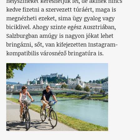
helyszíneket kereshetjük fel, de akinek nincs
kedve fizetni a szervezett túráért, maga is
megnézheti ezeket, sima ügy gyalog vagy
biciklivel. Ahogy szinte egész Ausztriában,
Salzburgban amúgy is nagyon jókat lehet
bringázni, sőt, van kifejezetten Instagram-
kompatibilis városnéző bringatúra is.