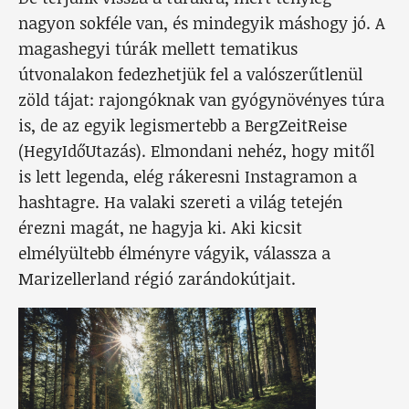
nagyon sokféle van, és mindegyik máshogy jó. A
magashegyi túrák mellett tematikus
útvonalakon fedezhetjük fel a valószerűtlenül
zöld tájat: rajongóknak van gyógynövényes túra
is, de az egyik legismertebb a BergZeitReise
(HegyIdőUtazás). Elmondani nehéz, hogy mitől
is lett legenda, elég rákeresni Instagramon a
hashtagre. Ha valaki szereti a világ tetején
érezni magát, ne hagyja ki. Aki kicsit
elmélyültebb élményre vágyik, válassza a
Marizellerland régió zarándokútjait.