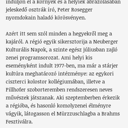
induljon el a környék és a helyiek ábrázolásában
jeleskedő osztrák író, Peter Rosegger
nyomdokain haladó körösvényen.
Azért itt sem szól minden a hegyekről meg a
kajáról. A régió egyik sikersztorija a Neuberger
Kulturális Napok, a szinte egész júliusban zajló
zenei programsorozat. Ami helyi kis
eseményként indult 1977-ben, ma már a stárjer
kultúra meghatározó intézménye: az egykori
ciszterci kolostor kollégiumában, illetve a
Pillhofer szoborteremben rendszeresen neves
művészek játszanak. Aki szeptemberben érkezik
a régióba, és hasonló komolyzenei élményre
vágyik, látogasson el Mürzzuschlagba a Brahms
Fesztiválra.