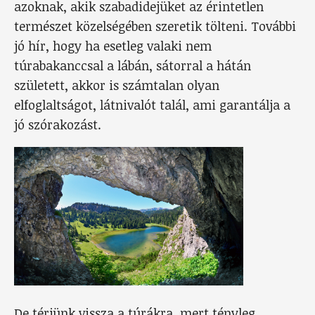
azoknak, akik szabadidejüket az érintetlen
természet közelségében szeretik tölteni. További
jó hír, hogy ha esetleg valaki nem
túrabakanccsal a lábán, sátorral a hátán
született, akkor is számtalan olyan
elfoglaltságot, látnivalót talál, ami garantálja a
jó szórakozást.
De térjünk vissza a túrákra, mert tényleg