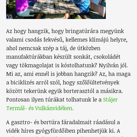
Az hogy hangzik, hogy bringatúrára megyünk
valami csodás fekvésű, kellemes klímájú helyre,
ahol nemcsak szép a táj, de útközben
manufaktúrákban készült sonkát, csokoládét
vagy tökmagolajat is kóstolhatunk? Nyilván jól.
Mi az, ami ennél is jobban hangzik? Az, ha maga
a biciklizés arról szól, hogy szőlőültetvények
között tekerünk egyik borterasztól a másikra.
Pontosan ilyen túrákat tolhatunk le a
Stájer
Termál- és Vulkánvidéken.
A gasztro- és bortúra fáradalmait ráadásul a
vidék híres gyógyfürdőiben pihenhetjük ki. A