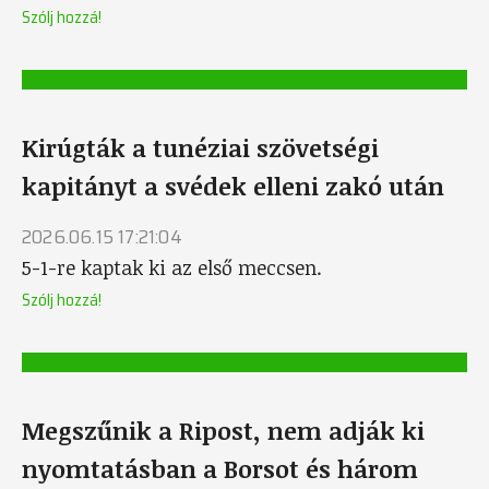
Szólj hozzá!
Kirúgták a tunéziai szövetségi
kapitányt a svédek elleni zakó után
2026.06.15 17:21:04
5-1-re kaptak ki az első meccsen.
Szólj hozzá!
Megszűnik a Ripost, nem adják ki
nyomtatásban a Borsot és három