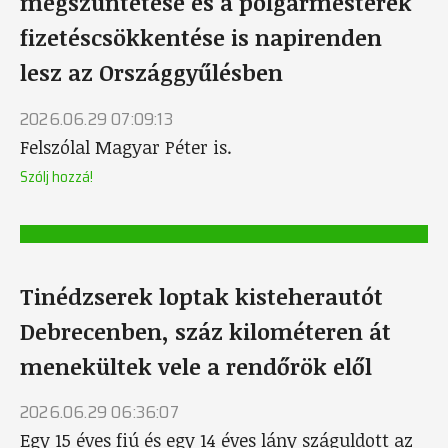
megszüntetése és a polgármesterek
fizetéscsökkentése is napirenden
lesz az Országgyűlésben
2026.06.29 07:09:13
Felszólal Magyar Péter is.
Szólj hozzá!
Tinédzserek loptak kisteherautót
Debrecenben, száz kilométeren át
menekültek vele a rendőrök elől
2026.06.29 06:36:07
Egy 15 éves fiú és egy 14 éves lány száguldott az