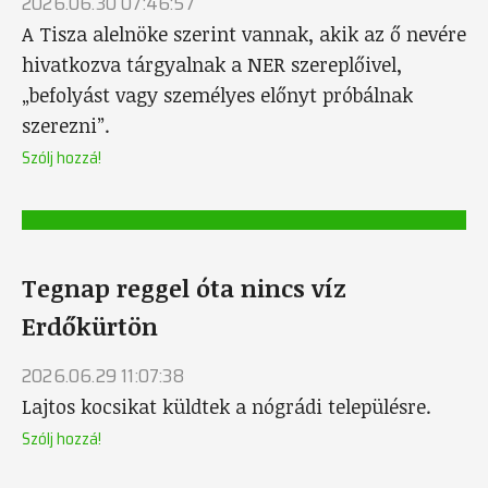
2026.06.30 07:46:57
A Tisza alelnöke szerint vannak, akik az ő nevére
hivatkozva tárgyalnak a NER szereplőivel,
„befolyást vagy személyes előnyt próbálnak
szerezni”.
Szólj hozzá!
Tegnap reggel óta nincs víz
Erdőkürtön
2026.06.29 11:07:38
Lajtos kocsikat küldtek a nógrádi településre.
Szólj hozzá!