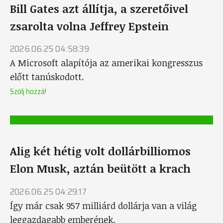
Bill Gates azt állítja, a szeretőivel
zsarolta volna Jeffrey Epstein
2026.06.25 04:58:39
A Microsoft alapítója az amerikai kongresszus
előtt tanúskodott.
Szólj hozzá!
Alig két hétig volt dollárbilliomos
Elon Musk, aztán beütött a krach
2026.06.25 04:29:17
Így már csak 957 milliárd dollárja van a világ
leggazdagabb emberének.