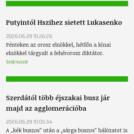
Putyintól Hszihez sietett Lukasenko
2026.06.29 10:26:26
Pénteken az orosz elnökkel, hétfőn a kínai
elnökkel tárgyalt a fehérorosz diktátor.
Szólj hozzá!
Szerdától több éjszakai busz jár
majd az agglomerációba
2026.06.29 10:05:34
A „kék buszos” után a „sárga buszos” hálózatot is