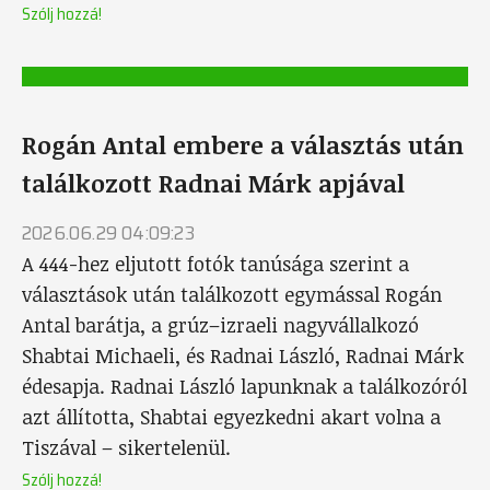
Szólj hozzá!
Rogán Antal embere a választás után
találkozott Radnai Márk apjával
2026.06.29 04:09:23
A 444-hez eljutott fotók tanúsága szerint a
választások után találkozott egymással Rogán
Antal barátja, a grúz–izraeli nagyvállalkozó
Shabtai Michaeli, és Radnai László, Radnai Márk
édesapja. Radnai László lapunknak a találkozóról
azt állította, Shabtai egyezkedni akart volna a
Tiszával – sikertelenül.
Szólj hozzá!