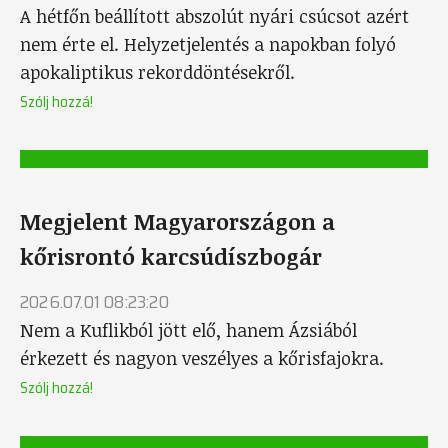
A hétfőn beállított abszolút nyári csúcsot azért
nem érte el. Helyzetjelentés a napokban folyó
apokaliptikus rekorddöntésekről.
Szólj hozzá!
Megjelent Magyarországon a
kőrisrontó karcsúdíszbogár
2026.07.01 08:23:20
Nem a Kuflikból jött elő, hanem Ázsiából
érkezett és nagyon veszélyes a kőrisfajokra.
Szólj hozzá!