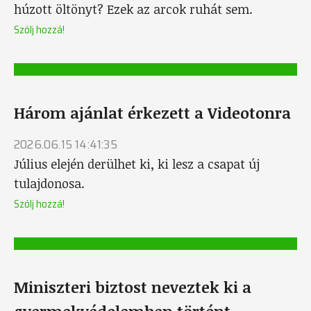
húzott öltönyt? Ezek az arcok ruhát sem.
Szólj hozzá!
Három ajánlat érkezett a Videotonra
2026.06.15 14:41:35
Július elején derülhet ki, ki lesz a csapat új
tulajdonosa.
Szólj hozzá!
Miniszteri biztost neveztek ki a
gyermekvédelemben történt