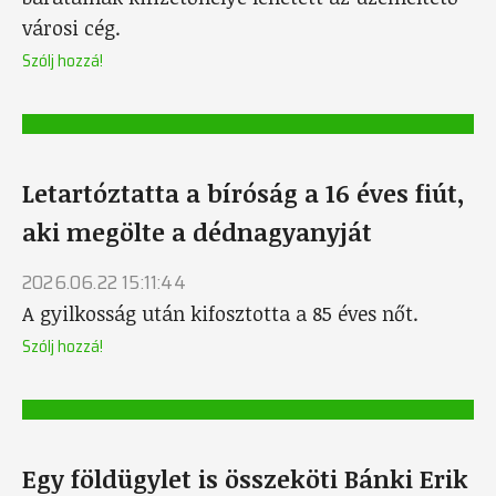
városi cég.
Szólj hozzá!
Letartóztatta a bíróság a 16 éves fiút,
aki megölte a dédnagyanyját
2026.06.22 15:11:44
A gyilkosság után kifosztotta a 85 éves nőt.
Szólj hozzá!
Egy földügylet is összeköti Bánki Erik