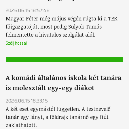
2026.06.15 18:57:48
Magyar Péter még május végén rúgta ki a TEK
főigazgatóját, most pedig Sulyok Tamás
felmentette a hivatalos szolgálat alól.
Szólj hozzá!
A komádi általános iskola két tanára
is molesztált egy-egy diákot
2026.06.15 18:33:15
A két eset egymástól független. A testnevelő
tanár egy lányt, a földrajz tanárnő egy fiút
zaklathatott.