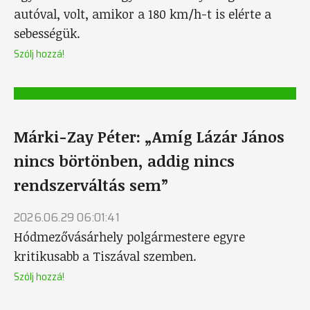
autóval, volt, amikor a 180 km/h-t is elérte a
sebességük.
Szólj hozzá!
Márki-Zay Péter: „Amíg Lázár János
nincs börtönben, addig nincs
rendszerváltás sem”
2026.06.29 06:01:41
Hódmezővásárhely polgármestere egyre
kritikusabb a Tiszával szemben.
Szólj hozzá!