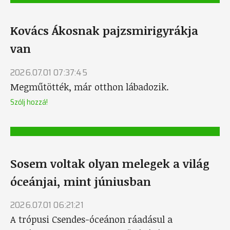
Kovács Ákosnak pajzsmirigyrákja
van
2026.07.01 07:37:45
Megműtötték, már otthon lábadozik.
Szólj hozzá!
Sosem voltak olyan melegek a világ
óceánjai, mint júniusban
2026.07.01 06:21:21
A trópusi Csendes-óceánon ráadásul a