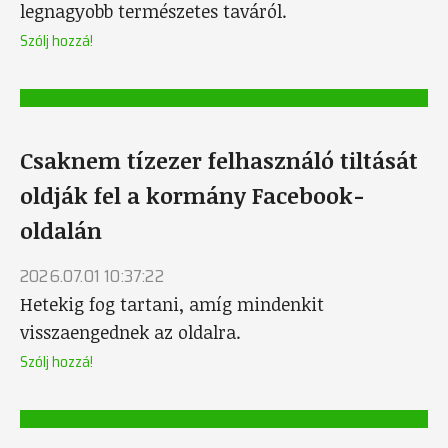
legnagyobb természetes taváról.
Szólj hozzá!
Csaknem tízezer felhasználó tiltását
oldják fel a kormány Facebook-
oldalán
2026.07.01 10:37:22
Hetekig fog tartani, amíg mindenkit
visszaengednek az oldalra.
Szólj hozzá!