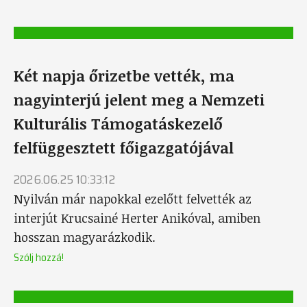
Két napja őrizetbe vették, ma
nagyinterjú jelent meg a Nemzeti
Kulturális Támogatáskezelő
felfüggesztett főigazgatójával
2026.06.25 10:33:12
Nyilván már napokkal ezelőtt felvették az
interjút Krucsainé Herter Anikóval, amiben
hosszan magyarázkodik.
Szólj hozzá!