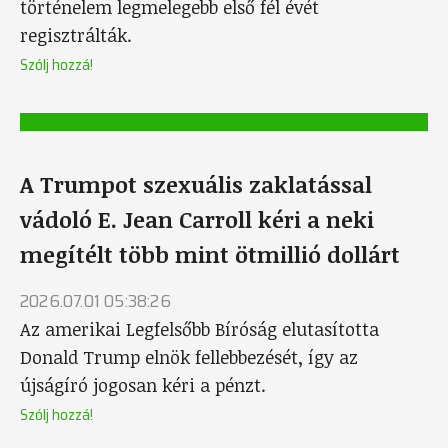
történelem legmelegebb első fél évét
regisztrálták.
Szólj hozzá!
A Trumpot szexuális zaklatással
vádoló E. Jean Carroll kéri a neki
megítélt több mint ötmillió dollárt
2026.07.01 05:38:26
Az amerikai Legfelsőbb Bíróság elutasította
Donald Trump elnök fellebbezését, így az
újságíró jogosan kéri a pénzt.
Szólj hozzá!