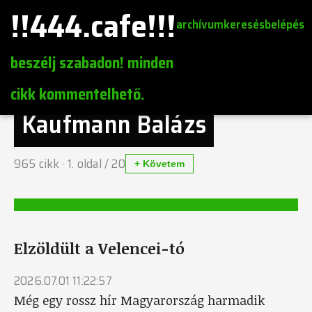
!!444.cafe!!!
archívum
keresés
belépés
beszélj szabadon! minden
cikk kommentelhető.
Kaufmann Balázs
965
cikk ·
1
. oldal /
20
+ Követem
Elzöldült a Velencei-tó
2026.07.01 11:22:57
Még egy rossz hír Magyarország harmadik