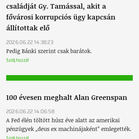
családját Gy. Tamással, akit a
fővárosi korrupciós ügy kapcsán
állítottak elő
2026.06.22 14:38:23
Pedig Bánki szerint csak barátok.
Szólj hozzá!
100 évesen meghalt Alan Greenspan
2026.06.22 14:06:58
A Fed élén töltött húsz éve alatt az amerikai
pénzügyek „deus ex machinájaként” emlegették.
Szólj hozzá!