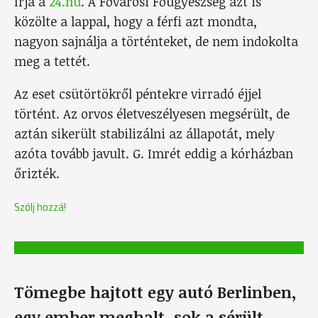
írja a
24.hu
. A Fővárosi Főügyészség azt is
közölte a lappal, hogy a férfi azt mondta,
nagyon sajnálja a történteket, de nem indokolta
meg a tettét.
Az eset csütörtökről péntekre virradó éjjel
történt. Az orvos életveszélyesen megsérült, de
aztán sikerült stabilizálni az állapotát, mely
azóta tovább javult. G. Imrét eddig a kórházban
őrizték.
Szólj hozzá!
Tömegbe hajtott egy autó Berlinben,
egy ember meghalt, sok a sérült