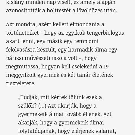
kislány minden nap viselt, és amely alapján
azonosították a holttestét a lövöldözés után.
Azt mondta, azért kellett elmondania a
történeteiket - hogy az egyikük tengerbiológus
akart lenni, egy másik egy templomi
felolvasásra készült, egy harmadik álma egy
párizsi művészeti iskola volt -, hogy
megmutassa, hogyan kell cselekedni a 19
meggyilkolt gyermek és két tanár életének
tiszteletére.
„Tudják, mit kértek tőlünk ezek a
szülők? (...) Azt akarják, hogy a
gyermekeik álmai tovább éljenek. Azt
akarják, hogy a gyermekeik álmai
folytatódjanak, hogy elérjenek valamit,