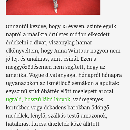
Onnantól kezdve, hogy 15 évesen, szinte egyik
napról a másikra őrületes módon elkezdett
érdekelni a divat, viszonylag hamar
elkönyveltem, hogy Anna Wintour nagyon nem
jó fej, és unalmas, amit csinál. Ezen a
meggyőződésemen nem segített, hogy az
amerikai Vogue divatanyagai hónapról hónapra
ugyanazokon az ismétlődő sémákon alapultak:
egyszínű stúdióháttér előtt meglepett arccal
ugráló, hosszú lábú lányok
, vadregényes
kertekben vagy dekadens bárokban ődöngő
modellek, fénylő, szálkás testű amazonok,
hatalmas, furcsa díszletek közé állított