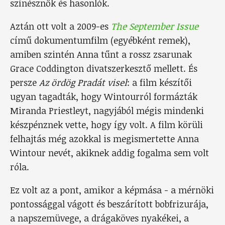
színésznők és hasonlók.
Aztán ott volt a 2009-es
The September Issue
című dokumentumfilm (egyébként remek),
amiben szintén Anna tűnt a rossz zsarunak
Grace Coddington divatszerkesztő mellett. És
persze
Az ördög Pradát visel
: a film készítői
ugyan tagadták, hogy Wintourról formázták
Miranda Priestleyt, nagyjából mégis mindenki
készpénznek vette, hogy így volt. A film körüli
felhajtás még azokkal is megismertette Anna
Wintour nevét, akiknek addig fogalma sem volt
róla.
Ez volt az a pont, amikor a képmása - a mérnöki
pontossággal vágott és beszárított bobfrizurája,
a napszemüvege, a drágaköves nyakékei, a