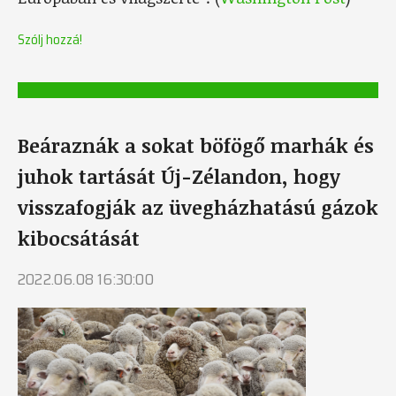
Szólj hozzá!
Beáraznák a sokat böfögő marhák és
juhok tartását Új-Zélandon, hogy
visszafogják az üvegházhatású gázok
kibocsátását
2022.06.08 16:30:00