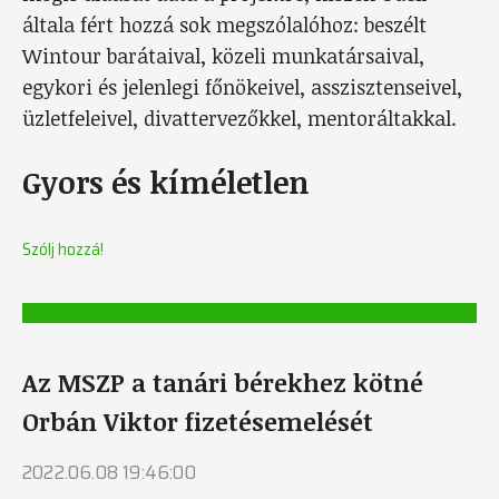
általa fért hozzá sok megszólalóhoz: beszélt
Wintour barátaival, közeli munkatársaival,
egykori és jelenlegi főnökeivel, asszisztenseivel,
üzletfeleivel, divattervezőkkel, mentoráltakkal.
Gyors és kíméletlen
Szólj hozzá!
Az MSZP a tanári bérekhez kötné
Orbán Viktor fizetésemelését
2022.06.08 19:46:00