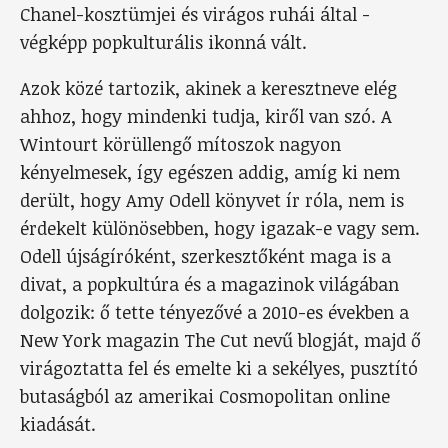
Chanel-kosztümjei és virágos ruhái által -
végképp popkulturális ikonná vált.
Azok közé tartozik, akinek a keresztneve elég
ahhoz, hogy mindenki tudja, kiről van szó. A
Wintourt körüllengő mítoszok nagyon
kényelmesek, így egészen addig, amíg ki nem
derült, hogy Amy Odell könyvet ír róla, nem is
érdekelt különösebben, hogy igazak-e vagy sem.
Odell újságíróként, szerkesztőként maga is a
divat, a popkultúra és a magazinok világában
dolgozik: ő tette tényezővé a 2010-es években a
New York magazin The Cut nevű blogját, majd ő
virágoztatta fel és emelte ki a sekélyes, pusztító
butaságból az amerikai Cosmopolitan online
kiadását.