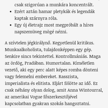
csak szigorúan a munkára koncentrált.
Ezért aztán hamar pletykák és legendák
kaptak szárnyra róla.
Egy új életrajz most megpróbált a híres
napszemüveg mögé nézni.
A szívtelen jégkirálynő. Kegyetlenül kritikus.
Munkaalkoholista, tulajdonképpen egy gép.
Senkire sincs tekintettel. Kontrollmániás. Maga
az ördög, Pradában. Humortalan. Kíméletlen
vezető, aki egy perc alatt képes romba dönteni
vagy felemelni embereket. Rasszista,
imperialista és elitista. Eljárt fölötte az idő. Ez
csak néhány olyan dolog, amit Anna Wintourral,
az amerikai Vogue főszerkesztőjével
kapcsolatban gyakran szokás hangoztatni.