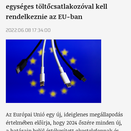
egységes töltőcsatlakozóval kell
rendelkeznie az EU-ban
2022.06.08 17:34:00
Az Európai Unió egy új, ideiglenes megállapodás
értelmében előírja, hogy 2024 őszére minden új,
a határain belül értékesített okostelefonnak és