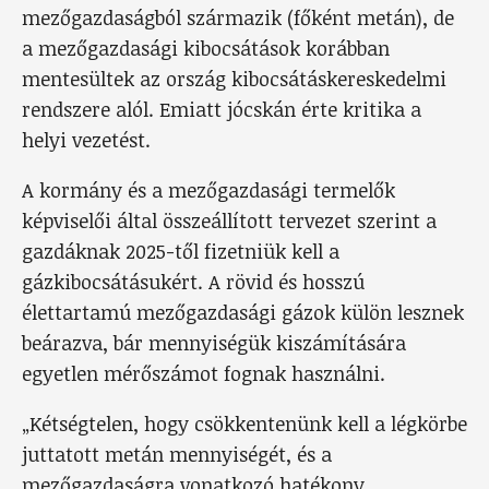
mezőgazdaságból származik (főként metán), de
a mezőgazdasági kibocsátások korábban
mentesültek az ország kibocsátáskereskedelmi
rendszere alól. Emiatt jócskán érte kritika a
helyi vezetést.
A kormány és a mezőgazdasági termelők
képviselői által összeállított tervezet szerint a
gazdáknak 2025-től fizetniük kell a
gázkibocsátásukért. A rövid és hosszú
élettartamú mezőgazdasági gázok külön lesznek
beárazva, bár mennyiségük kiszámítására
egyetlen mérőszámot fognak használni.
„Kétségtelen, hogy csökkentenünk kell a légkörbe
juttatott metán mennyiségét, és a
mezőgazdaságra vonatkozó hatékony