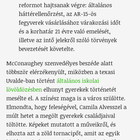
reformot hajtsanak végre: általános
háttérellenőrzést, az AR-15-ös
fegyverek vásárlásához várakozási időt
és a korhatár 21 évre való emelését,
illetve az intő jelekről szóló törvények
bevezetését követelte.
McConaughey szenvedélyes beszéde alatt
többször elérzékenyült, miközben a texasi
Uvalde-ban történt
általános iskolai
lövöldözésben
elhunyt gyerekek történetét
mesélte el. A színész maga is a város szülötte.
Elmondta, hogy feleségével, Camila Alvesszel a
múlt hetet a megölt gyerekek családjaival
töltötte. Képeket mutatott a műveikről, és
elhozta azt a zöld tornacipőt, amit az egyik