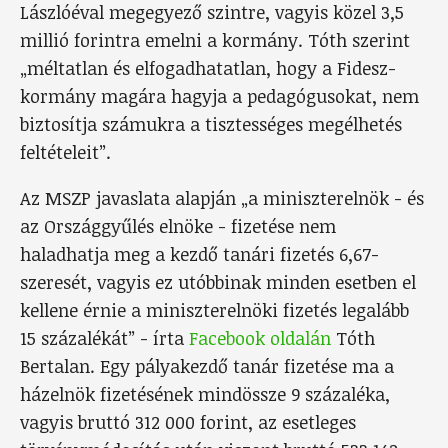
Lászlóéval megegyező szintre, vagyis közel 3,5
millió forintra emelni a kormány. Tóth szerint
„méltatlan és elfogadhatatlan, hogy a Fidesz-
kormány magára hagyja a pedagógusokat, nem
biztosítja számukra a tisztességes megélhetés
feltételeit”.
Az MSZP javaslata alapján „a miniszterelnök - és
az Országgyűlés elnöke - fizetése nem
haladhatja meg a kezdő tanári fizetés 6,67-
szeresét, vagyis ez utóbbinak minden esetben el
kellene érnie a miniszterelnöki fizetés legalább
15 százalékát” - írta
Facebook oldalán
Tóth
Bertalan. Egy pályakezdő tanár fizetése ma a
házelnök fizetésének mindössze 9 százaléka,
vagyis bruttó 312 000 forint, az esetleges