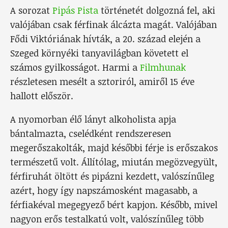
A sorozat
Pipás Pista
történetét dolgozná fel, aki
valójában csak férfinak álcázta magát. Valójában
Fődi Viktóriának hívták, a 20. század elején a
Szeged környéki tanyavilágban követett el
számos gyilkosságot. Harmi a
Filmhunak
részletesen mesélt a sztoriról, amiről 15 éve
hallott először.
A nyomorban élő lányt alkoholista apja
bántalmazta, cselédként rendszeresen
megerőszakolták, majd későbbi férje is erőszakos
természetű volt. Állítólag, miután megözvegyült,
férfiruhát öltött és pipázni kezdett, valószínűleg
azért, hogy így napszámosként magasabb, a
férfiakéval megegyező bért kapjon. Később, mivel
nagyon erős testalkatú volt, valószínűleg több