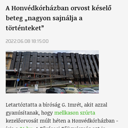
A Honvédkórházban orvost késelő
beteg „nagyon sajnálja a
történteket”
2022.06.08 18:15:00
Letartóztatta a bíróság G. Imrét, akit azzal
gyanúsítanak, hogy
mellkason szúrta
kezelőorvosát múlt héten a Honvédkórházban -