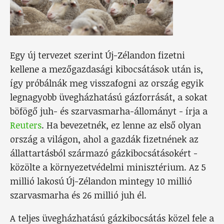
Egy új tervezet szerint Új-Zélandon fizetni
kellene a mezőgazdasági kibocsátások után is,
így próbálnák meg visszafogni az ország egyik
legnagyobb üvegházhatású gázforrását, a sokat
böfögő juh- és szarvasmarha-állományt - írja a
Reuters
. Ha bevezetnék, ez lenne az első olyan
ország a világon, ahol a gazdák fizetnének az
állattartásból származó gázkibocsátásokért -
közölte a környezetvédelmi minisztérium. Az 5
millió lakosú Új-Zélandon mintegy 10 millió
szarvasmarha és 26 millió juh él.
A teljes üvegházhatású gázkibocsátás közel fele a