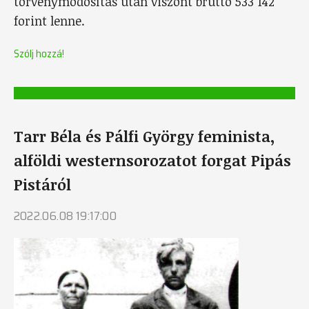
törvénymódosítás után viszont bruttó 533 142
forint lenne.
Szólj hozzá!
Tarr Béla és Pálfi György feminista,
alföldi westernsorozatot forgat Pipás
Pistáról
2022.06.08 19:17:00