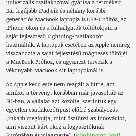
univerzális csatlakozóval gyártsa a termékeit.
Bár legújabb iPadjeik és néhány korábbi
generációs MacBook laptopja is USB-C töltős, az
iPhone-okon és a fülhallgatók töltőtokjain a
saját fejlesztésű Lightning-csatlakozót
használták. A laptopok esetében az Apple nemrég
visszahozta a saját fejlesztésű mágneses töltőjét
a MacBook Próhoz, és ugyanezt tervezik a
vékonyabb MacBook Air laptopoknál is.
Az Apple kedd este nem reagált a hírre, ám
amikor a törvényt korábban már javasolták az
EU-ban, a vállalat azt közölte, szerintük egy
egyetlen csatlakozótípust előíró szabályozás
„inkább megfojtja, mint ösztönzi az innovációt,
ami viszont kárt okoz a fogyasztóknak
Európában és világszerte”. (
Washington Post
)