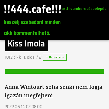
!!444.cafe!!!
archívum
keresés
belépés
beszélj szabadon! minden
cikk kommentelhető.
Kiss Imola
1012
cikk ·
1
. oldal /
21
+ Követem
Anna Wintourt soha senki nem fogja
igazán megfejteni
2022.06.14 02:08:00