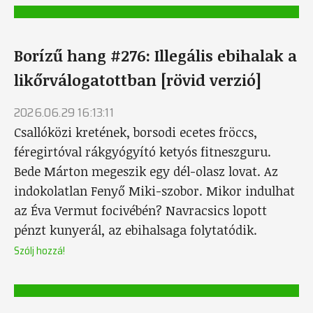
Borízű hang #276: Illegális ebihalak a
likőrválogatottban [rövid verzió]
2026.06.29 16:13:11
Csallóközi kretének, borsodi ecetes fröccs,
féregirtóval rákgyógyító ketyós fitneszguru.
Bede Márton megeszik egy dél-olasz lovat. Az
indokolatlan Fenyő Miki-szobor. Mikor indulhat
az Éva Vermut focivébén? Navracsics lopott
pénzt kunyerál, az ebihalsaga folytatódik.
Szólj hozzá!