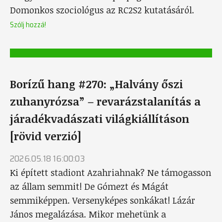
Domonkos szociológus az RC2S2 kutatásáról.
Szólj hozzá!
Borízű hang #270: „Halvány őszi
zuhanyrózsa” – revarázstalanítás a
járadékvadászati világkiállításon
[rövid verzió]
2026.05.18 16:00:03
Ki épített stadiont Azahriahnak? Ne támogasson
az állam semmit! De Gómezt és Mágát
semmiképpen. Versenyképes sonkákat! Lázár
János megalázása. Mikor mehetünk a