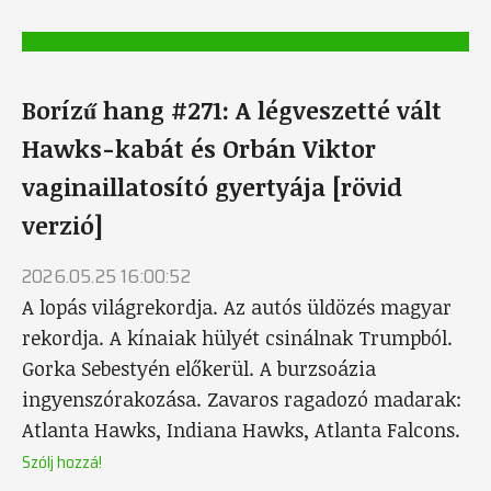
Borízű hang #271: A légveszetté vált
Hawks-kabát és Orbán Viktor
vaginaillatosító gyertyája [rövid
verzió]
2026.05.25 16:00:52
A lopás világrekordja. Az autós üldözés magyar
rekordja. A kínaiak hülyét csinálnak Trumpból.
Gorka Sebestyén előkerül. A burzsoázia
ingyenszórakozása. Zavaros ragadozó madarak:
Atlanta Hawks, Indiana Hawks, Atlanta Falcons.
Szólj hozzá!