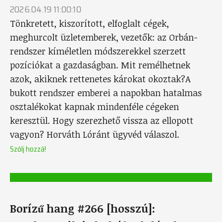
2026.04.19 11:00:10
Tönkretett, kiszorított, elfoglalt cégek,
meghurcolt üzletemberek, vezetők: az Orbán-
rendszer kíméletlen módszerekkel szerzett
pozíciókat a gazdaságban. Mit remélhetnek
azok, akiknek rettenetes károkat okoztak?A
bukott rendszer emberei a napokban hatalmas
osztalékokat kapnak mindenféle cégeken
keresztül. Hogy szerezhető vissza az ellopott
vagyon? Horváth Lóránt ügyvéd válaszol.
Szólj hozzá!
Borízű hang #266 [hosszú]: