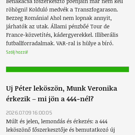
Bénakacsa főszerkesztő poénjain már nem kell
röhögni! Kolduló medvék a Transzfogarason.
Bezzeg Románia! Ahol nem lopnak annyit,
járhatók az utak. Állami pénzbőé Tour de
France-közvetítés, kádergyerekkel. Illiberális
futballforradalmak. VAR-ral is hülye a bíró.
Szólj hozzá!
Uj Péter leköszön, Munk Veronika
érkezik – mi jön a 444-nél?
2026.07.09 16:00:05
Múlt és jelen, lemondás és érkezés: a 444
leköszönő főszerkesztője és bemutatkozó új