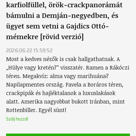
karfiolfüllel, örök-crackpanorámát
bámulni a Demján-negyedben, és
ügyet sem vetni a Gajdics Ottó-
mémekre [rövid verzió]
2026.06.22 15:59:52
Most a kedves nézők is csak hallgathatnak. A
„Hülye vagy kretén?” visszatér. Ramen a Rákóczi
téren. Megakvíz: alma vagy marihuána?
Napilapmentes ország. Favela a Boráros téren,
crackpipák és hajléktalanok a luxuslakások
alatt. Amerika nagyobbat bukott Iránban, mint
Rottenbiller. Egyél sünt!
Szólj hozzá!