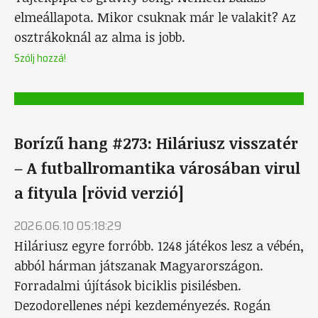
elmeállapota. Mikor csuknak már le valakit? Az
osztrákoknál az alma is jobb.
Szólj hozzá!
Borízű hang #273: Hiláriusz visszatér
– A futballromantika városában virul
a fityula [rövid verzió]
2026.06.10 05:18:29
Hiláriusz egyre forróbb. 1248 játékos lesz a vébén,
abból hárman játszanak Magyarországon.
Forradalmi újítások biciklis pisilésben.
Dezodorellenes népi kezdeményezés. Rogán