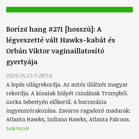
Borízű hang #271 [hosszú]: A
légveszetté vált Hawks-kabát és
Orbán Viktor vaginaillatosító
gyertyája
2026.05.23 11:28:56
A lopás világrekordja. Az autós üldözés magyar
rekordja. A kínaiak hülyét csinálnak Trumpból.
Gorka Sebestyén előkerül. A burzsoázia
ingyenszórakozása. Zavaros ragadozó madarak:
Atlanta Hawks, Indiana Hawks, Atlanta Falcons.
Szólj hozzá!