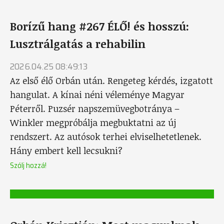
Borízű hang #267 ÉLŐ! és hosszú:
Lusztrálgatás a rehabilin
2026.04.25 08:49:13
Az első élő Orbán után. Rengeteg kérdés, izgatott
hangulat. A kínai néni véleménye Magyar
Péterről. Puzsér napszemüvegbotránya –
Winkler megpróbálja megbuktatni az új
rendszert. Az autósok terhei elviselhetetlenek.
Hány embert kell lecsukni?
Szólj hozzá!