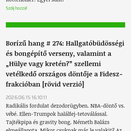
Szólj hozzá!
Borízű hang # 274: Hallgatóbüdösségi
és bongépítő verseny, valamint a
„Hülye vagy kretén?” szellemi
vetélkedő országos döntője a Fidesz-
frakcióban [rövid verzió]
2026.06.15 16:10:11
Radikális fordulat dezodorügyben. NBA-döntő vs.
vébé. Ellen-Trumpok halálfej-tetoválással.
Tajtékpipa és gravity bong. Németh Balázs
elmeállapota. Mikor csuknak már le valakit? Az