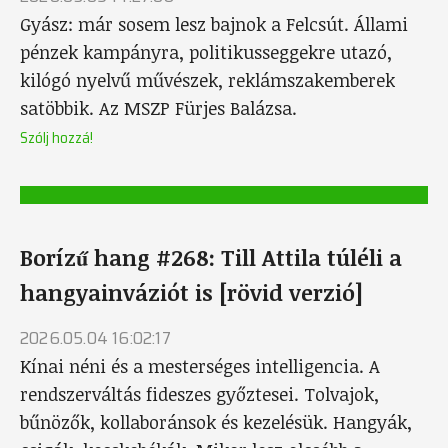
Gyász: már sosem lesz bajnok a Felcsút. Állami
pénzek kampányra, politikusseggekre utazó,
kilógó nyelvű művészek, reklámszakemberek
satöbbik. Az MSZP Fürjes Balázsa.
Szólj hozzá!
Borízű hang #268: Till Attila túléli a
hangyainváziót is [rövid verzió]
2026.05.04 16:02:17
Kínai néni és a mesterséges intelligencia. A
rendszerváltás fideszes győztesei. Tolvajok,
bűnözők, kollaboránsok és kezelésük. Hangyák,