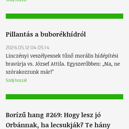
Pillantás a buborékhídról
2026.05.12 04:05:14
Linczényi veszélyesnek tűnő morális hídépítési
bravúrja vs. József Attila. Egyszerűbben: „Na, ne
szórakozzunk már!”
Szólj hozzá!
Borízű hang #269: Hogy lesz jó
Orbánnak, ha lecsukják? Te hány