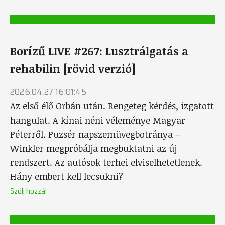
Borízű LIVE #267: Lusztrálgatás a
rehabilin [rövid verzió]
2026.04.27 16:01:45
Az első élő Orbán után. Rengeteg kérdés, izgatott
hangulat. A kínai néni véleménye Magyar
Péterről. Puzsér napszemüvegbotránya –
Winkler megpróbálja megbuktatni az új
rendszert. Az autósok terhei elviselhetetlenek.
Hány embert kell lecsukni?
Szólj hozzá!