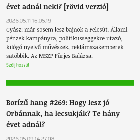
évet adnál neki? [rövid verzió]
2026.05.11 16:05:19
Gyász: már sosem lesz bajnok a Felcsút. Állami
pénzek kampányra, politikusseggekre utazó,
kilógó nyelvű művészek, reklámszakemberek
satöbbik. Az MSZP Fürjes Balázsa.
Szólj hozzá!
Borízű hang #269: Hogy lesz jó
Orbánnak, ha lecsukják? Te hány
évet adnál?
2026.05.09 14:27:08