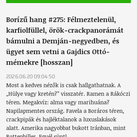
Borízű hang #275: Félmeztelenül,
karfiolfüllel, örök-crackpanorámát
bámulni a Demján-negyedben, és
ügyet sem vetni a Gajdics Ottó-
mémekre [hosszan]
2026.06.20 09:04:50
Most a kedves nézők is csak hallgathatnak. A
„Hülye vagy kretén?” visszatér. Ramen a Rákóczi
téren. Megakvíz: alma vagy marihuána?
Napilapmentes ország. Favela a Boráros téren,
crackpipák és hajléktalanok a luxuslakások
alatt. Amerika nagyobbat bukott Iránban, mint
Rottenbiller. Egyél sünt!