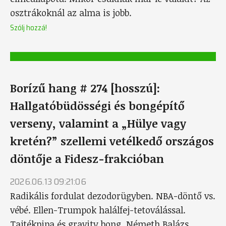
osztrákoknál az alma is jobb.
Szólj hozzá!
Borízű hang # 274 [hosszú]:
Hallgatóbüdösségi és bongépítő
verseny, valamint a „Hülye vagy
kretén?” szellemi vetélkedő országos
döntője a Fidesz-frakcióban
2026.06.13 09:21:06
Radikális fordulat dezodorügyben. NBA-döntő vs.
vébé. Ellen-Trumpok halálfej-tetoválással.
Tajtékpipa és gravity bong. Németh Balázs