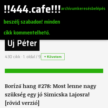
!!444.cafe!!!
archívum
keresés
belépés
beszélj szabadon! minden
cikk kommentelhető.
Uj Péter
430
cikk ·
1
. oldal /
9
+ Követem
Borízű hang #278: Most lenne nagy
szükség egy jó Simicska Lajosra!
[rövid verzió]