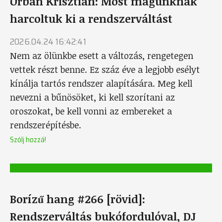
Orbán Krisztián: Most magunknak
harcoltuk ki a rendszerváltást
2026.04.24 16:42:41
Nem az ölünkbe esett a változás, rengetegen
vettek részt benne. Ez száz éve a legjobb esélyt
kínálja tartós rendszer alapítására. Meg kell
nevezni a bűnösöket, ki kell szorítani az
oroszokat, be kell vonni az embereket a
rendszerépítésbe.
Szólj hozzá!
Borízű hang #266 [rövid]:
Rendszerváltás bukófordulóval, DJ