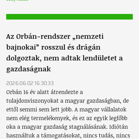
Az Orbán-rendszer „nemzeti
bajnokai” rosszul és drágán
dolgoztak, nem adtak lendületet a
gazdaságnak
2026.06.02 16:30:33
Orbán 16 év alatt átrendezte a
tulajdonviszonyokat a magyar gazdaságban, de
ettől semmi sem lett jobb. A magyar vállalatok
nem elég termelékenyek, és ez az egyik legfőbb
oka a magyar gazdaság stagnálásának. Idiótán
használtuk a támogatásokat, nincs tudás, nincs