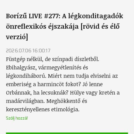
Borízű LIVE #277: A légkonditagadók
önreflexikós éjszakája [rövid és élő
verzió]
2026.07.06 16:00:17
Füstgép nélkül, de színpadi díszletből.
Ebihalgyász, vármegyétlenítés és
légkondiháború. Miért nem tudja elviselni az
emberiség a harmincöt fokot? Jó lenne
Orbánnak, ha lecsuknák? Hülye vagy kretén a
madárvilágban. Meghökkentő és
keresztényellenes etimológia.
Szólj hozzá!