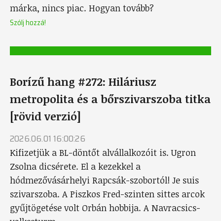
márka, nincs piac. Hogyan tovább?
Szólj hozzá!
Borízű hang #272: Hiláriusz
metropolita és a bőrszivarszoba titka
[rövid verzió]
2026.06.01 16:00:26
Kifizetjük a BL-döntőt alvállalkozóit is. Ugron
Zsolna dicsérete. El a kezekkel a
hódmezővásárhelyi Rapcsák-szobortól! Je suis
szivarszoba. A Piszkos Fred-szinten sittes arcok
gyűjtögetése volt Orbán hobbija. A Navracsics-