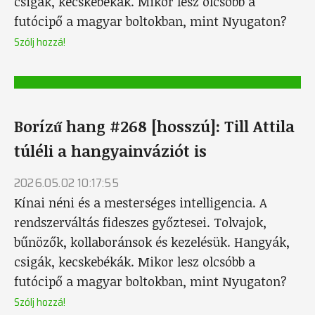
csigák, kecskebékák. Mikor lesz olcsóbb a
futócipő a magyar boltokban, mint Nyugaton?
Szólj hozzá!
Borízű hang #268 [hosszú]: Till Attila
túléli a hangyainváziót is
2026.05.02 10:17:55
Kínai néni és a mesterséges intelligencia. A
rendszerváltás fideszes győztesei. Tolvajok,
bűnözők, kollaboránsok és kezelésük. Hangyák,
csigák, kecskebékák. Mikor lesz olcsóbb a
futócipő a magyar boltokban, mint Nyugaton?
Szólj hozzá!