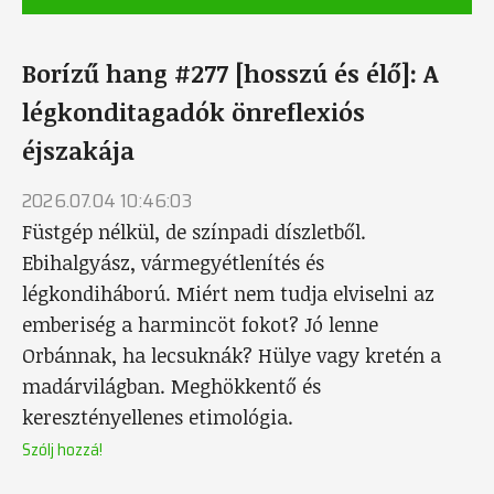
Borízű hang #277 [hosszú és élő]: A
légkonditagadók önreflexiós
éjszakája
2026.07.04 10:46:03
Füstgép nélkül, de színpadi díszletből.
Ebihalgyász, vármegyétlenítés és
légkondiháború. Miért nem tudja elviselni az
emberiség a harmincöt fokot? Jó lenne
Orbánnak, ha lecsuknák? Hülye vagy kretén a
madárvilágban. Meghökkentő és
keresztényellenes etimológia.
Szólj hozzá!