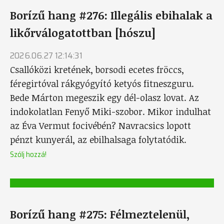
Borízű hang #276: Illegális ebihalak a
likőrválogatottban [hószu]
2026.06.27 12:14:31
Csallóközi kretének, borsodi ecetes fröccs,
féregirtóval rákgyógyító ketyós fitneszguru.
Bede Márton megeszik egy dél-olasz lovat. Az
indokolatlan Fenyő Miki-szobor. Mikor indulhat
az Éva Vermut focivébén? Navracsics lopott
pénzt kunyerál, az ebilhalsaga folytatódik.
Szólj hozzá!
Borízű hang #275: Félmeztelenül,