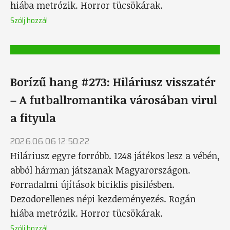
hiába metrózik. Horror tücsökárak.
Szólj hozzá!
Borízű hang #273: Hiláriusz visszatér
– A futballromantika városában virul
a fityula
2026.06.06 12:50:22
Hiláriusz egyre forróbb. 1248 játékos lesz a vébén,
abból hárman játszanak Magyarországon.
Forradalmi újítások biciklis pisilésben.
Dezodorellenes népi kezdeményezés. Rogán
hiába metrózik. Horror tücsökárak.
Szólj hozzá!