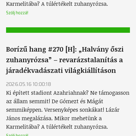
Karmelitába? A túlértékelt zuhanyrózsa.
Szólj hozzá!
Borízű hang #270 [H]: „Halvány őszi
zuhanyrózsa” – revarázstalanítás a
járadékvadászati világkiállításon
2026.05.16 10:00:18
Ki épített stadiont Azahriahnak? Ne támogasson
az állam semmit! De Gómezt és Mágát
semmiképpen. Versenyképes sonkákat! Lázár
János megalázása. Mikor mehetünk a
Karmelitába? A túlértékelt zuhanyrózsa.
Szólj hozzá!