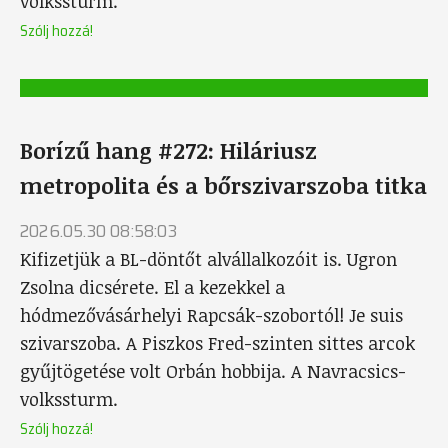
volkssturm.
Szólj hozzá!
Borízű hang #272: Hiláriusz
metropolita és a bőrszivarszoba titka
2026.05.30 08:58:03
Kifizetjük a BL-döntőt alvállalkozóit is. Ugron
Zsolna dicsérete. El a kezekkel a
hódmezővásárhelyi Rapcsák-szobortól! Je suis
szivarszoba. A Piszkos Fred-szinten sittes arcok
gyűjtögetése volt Orbán hobbija. A Navracsics-
volkssturm.
Szólj hozzá!