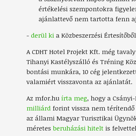
értékelési szempontokra figyel
ajánlattevő nem tartotta fenn a
-
derül ki
a Közbeszerzési Értesítőbő
A CDHT Hotel Projekt Kft. még tavaly
Tihanyi Kastélyszálló és Tréning K
bontási munkára, 10 cég jelentkezett
valamiért visszavonta az ajánlatát.
Az mfor.hu
írta meg
, hogy a Csányi
milliárd
forint vissza nem térítendő
az állami Magyar Turisztikai Ügynö
méretes
beruházási hitelt
is felvette