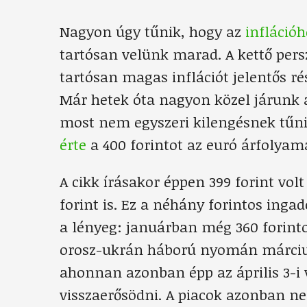
Nagyon úgy tűnik, hogy az
infláció
tartósan velünk marad. A kettő per
tartósan magas inflációt jelentős r
Már hetek óta nagyon közel járunk a
most nem egyszeri kilengésnek tűni
érte
a 400 forintot az euró árfolyam
A cikk írásakor éppen 399 forint vol
forint is. Ez a néhány forintos ing
a lényeg: januárban még 360 forinto
orosz-ukrán háború nyomán március 
ahonnan azonban épp az április 3-i v
visszaerősödni. A piacok azonban n