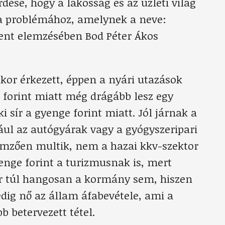
dése, hogy a lakosság és az üzleti világ
a problémához, amelynek a neve:
nt elemzésében Bod Péter Ákos
bkor érkezett, éppen a nyári utazások
e forint miatt még drágább lesz egy
 sír a gyenge forint miatt. Jól járnak a
dául az autógyárak vagy a gyógyszeripari
llemzően multik, nem a hazai kkv-szektor
yenge forint a turizmusnak is, mert
ír túl hangosan a kormány sem, hiszen
pedig nő az állam áfabevétele, ami a
 betervezett tétel.