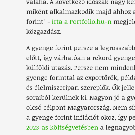
valaha. A következő időszak nagy kér
miként alkalmazkodik majd ahhoz 
forint" -
írta a Portfolio.hu-n
megjele
közgazdász.
A gyenge forint persze a legrosszab
előtt, így várhatóan a rekord gyeng
külföldi utazás. Persze nem mindenki
gyenge forinttal az exportőrök, pél
és élelmiszeripari szereplők. Ők je
soraiból kerülnek ki. Nagyon jó a g
olcsó célpont Magyarország. Nem s
a gyenge forint inflációt okoz, így 
2023-as költségvetésben
a legnagyobb