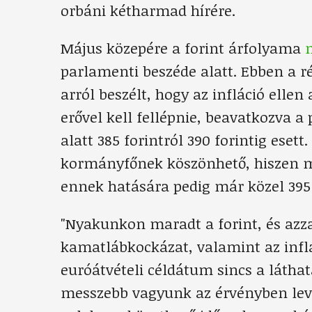
orbáni kétharmad hírére.
Május közepére a forint árfolyama
parlamenti beszéde alatt. Ebben a r
arról beszélt, hogy az infláció ell
erővel kell fellépnie, beavatkozva a
alatt 385 forintról 390 forintig esett
kormányfőnek köszönhető, hiszen m
ennek hatására pedig már közel 395 f
"Nyakunkon maradt a forint, és azz
kamatlábkockázat, valamint az infl
euróátvételi céldátum sincs a láth
messzebb vagyunk az érvényben levő b