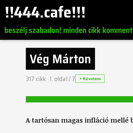
!!444.cafe!!!
beszélj szabadon! minden cikk komment
Vég Márton
317
cikk ·
1
. oldal /
7
+ Követem
A tartósan magas infláció mellé b