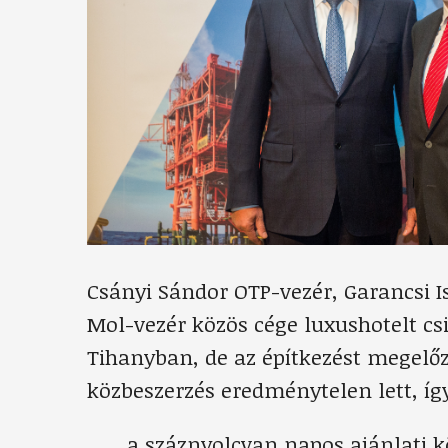
Csányi Sándor OTP-vezér, Garancsi I
Mol-vezér közös cége luxushotelt cs
Tihanyban, de az építkezést megelő
közbeszerzés eredménytelen lett, így
a száznyolcvan napos ajánlati k