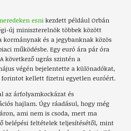
meredeken esni
kezdett például Orbán
égi-új miniszterelnök többek között
en a kormánynak és a jegybanknak közös
 piaci működésbe. Egy euró ára pár óra
. A következő ugrás szintén a
ájus végén bejelentette a különadókat,
orintot kellett fizetni egyetlen euróért.
al az árfolyamkockázat és
ációs hajlam. Úgy ráadásul, hogy még
atáron, ami nem is csoda, mert ma
elépési feltételek teljesítésétől, mint