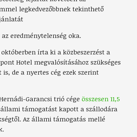
emmel legkedvezőbbnek tekinthető
jánlatát
l az eredménytelenség oka.
 októberben írta ki a közbeszerzést a
özpont Hotel megvalósításához szükséges
 is, de a nyertes cég ezek szerint
-Hernádi-Garancsi trió cége
összesen 11,5
 állami támogatást kapott a szállodára
kségtől. Az állami támogatás mellé
k.