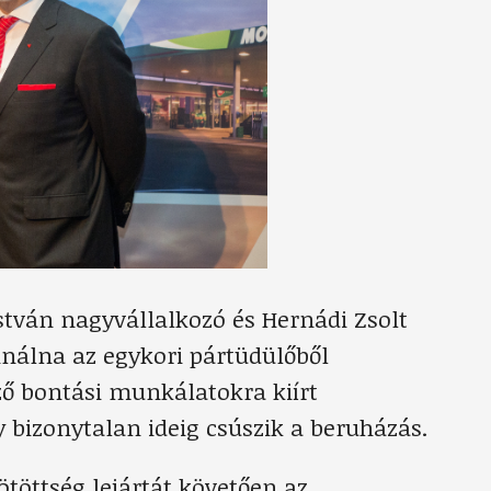
stván nagyvállalkozó és Hernádi Zsolt
inálna az egykori pártüdülőből
ző bontási munkálatokra kiírt
 bizonytalan ideig csúszik a beruházás.
ötöttség lejártát követően az