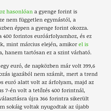
hoz hasonlóan
a gyenge forint is
sze nem független egymástól, a
észben éppen a gyenge forint okozza.
 400 forintos euróárfolyamhoz, és ez
k, mint március elején, amikor
el is
a, hanem tartósan ez a szint várható.
t egy euró, de napközben már volt 399,6
adozás igazából nem számít, mert a trend
s euró alatt volt az árfolyam, majd az
7-én volt a tetőzés 400 forintnál,
álasztásra újra 366 forintra sikerült
em sokáig voltak nyugodtak az újabb