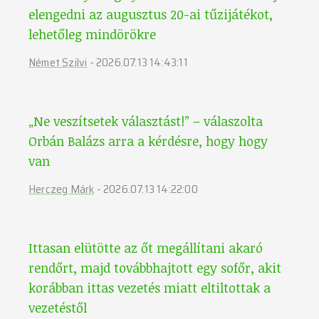
elengedni az augusztus 20-ai tűzijátékot,
lehetőleg mindörökre
Német Szilvi
-
2026.07.13 14:43:11
„Ne veszítsetek választást!” – válaszolta
Orbán Balázs arra a kérdésre, hogy hogy
van
Herczeg Márk
-
2026.07.13 14:22:00
Ittasan elütötte az őt megállítani akaró
rendőrt, majd továbbhajtott egy sofőr, akit
korábban ittas vezetés miatt eltiltottak a
vezetéstől