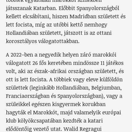
játsszanak Katarban. Előbbit Spanyolországból
kellett elcsábítani, hiszen Madridban született és
lett focista, míg az utóbbi kettő nemhogy
Hollandiában született, játszott is az ottani
korosztályos válogatottakban.
A 2022–ben a negyedik helyen záró marokkói
válogatott 26 fős keretében mindössze 11 játékos
volt, aki az észak-afrikai országban született, és
ott is lett focista. A többiek vagy eleve külföldön
születtek (leginkább Hollandiában, Belgiumban,
Franciaországban és Spanyolországban), vagy a
szüleikkel egészen kisgyermek korukban
hagyták el Marokkót, majd valamelyik európai
klub kölyökcsapatában kezdték a katari
elődöntőig vezető utat. Walid Regragui