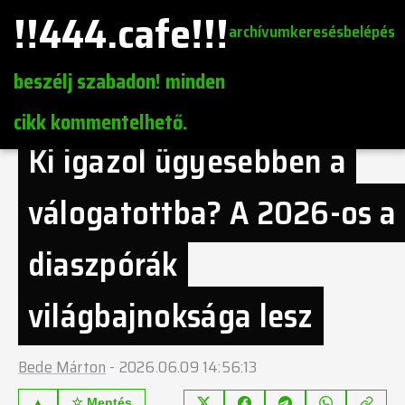
!!444.cafe!!!
archívum
keresés
belépés
beszélj szabadon! minden
cikk kommentelhető.
Ki igazol ügyesebben a
válogatottba? A 2026-os a
diaszpórák
világbajnoksága lesz
Bede Márton
-
2026.06.09 14:56:13
▲
☆ Mentés