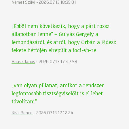
Német Szilvi
-
2026.07.13 18:35:01
„Ebből nem következik, hogy a párt rossz
állapotban lenne” – Gulyás Gergely a
lemondásáról, és arról, hogy Orbán a Fidesz
fekete hétfőjén elrepült a foci-vb-re
Haász János
-
2026.07.13 17:47:58
„Van olyan pillanat, amikor a rendszer
legfontosabb tisztségviselőit is el lehet
távolítani”
Kiss Bence
-
2026.07.13 17:12:24