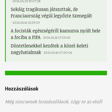
·
2026.06.29 19:07:38
Sokáig tragikusan játszottak, de
Franciaország végül legyőzte Szenegált
·
2026.06.16 21:09:59
A focisták egészségéről kamuzva nyúlt bele
a fociba a FIFA
·
2026.06.16 17:59:00
Döntetlenekkel kezdtek a közel-keleti
nagyhatalmak
·
2026.06.16 07:00:04
Hozzászólások
Még nincsenek hozzászólások. Légy te az első!