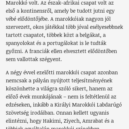
Marokkó volt. Az észak-afrikai csapat volt az
első a kontinensről, amely be tudott jutni egy
vébé elődöntőjébe. A marokkóiak nagyon jól
szervezett, okos játékkal több jóval esélyesebbnek
tartott csapatot, többek közt a belgákat, a
spanyolokat és a portugálokat is le tudták
győzni. A franciák ellen elvesztett elődöntőben
sem vallottak szégyent.
A négy évvel ezelőtti marokkói csapat azonban
nemcsak a pályán nyújtott teljesítményének
köszönhette a világra szóló sikert, hanem az
előző évek munkájának – nem is feltétlenül az
edzéseken, inkább a Királyi Marokkói Labdarúgó
Szövetség irodáiban. Onnan kellett ugyanis
elintézni, hogy Hakimi, Ziyech, Amrabat és a
többiek egyáltalán marokkói színekben