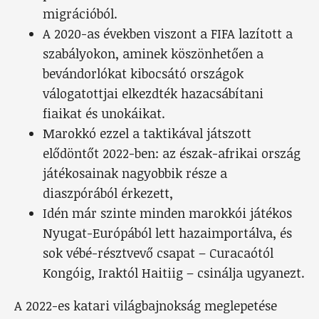
migrációból.
A 2020-as években viszont a FIFA lazított a
szabályokon, aminek köszönhetően a
bevándorlókat kibocsátó országok
válogatottjai elkezdték hazacsábítani
fiaikat és unokáikat.
Marokkó ezzel a taktikával játszott
elődöntőt 2022-ben: az észak-afrikai ország
játékosainak nagyobbik része a
diaszpórából érkezett,
Idén már szinte minden marokkói játékos
Nyugat-Európából lett hazaimportálva, és
sok vébé-résztvevő csapat – Curacaótól
Kongóig, Iraktól Haitiig – csinálja ugyanezt.
A 2022-es katari világbajnokság meglepetése