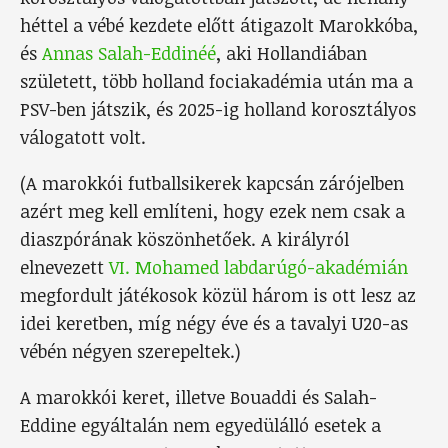
héttel a vébé kezdete előtt átigazolt Marokkóba,
és
Annas Salah-Eddinéé
, aki Hollandiában
született, több holland fociakadémia után ma a
PSV-ben játszik, és 2025-ig holland korosztályos
válogatott volt.
(A marokkói futballsikerek kapcsán zárójelben
azért meg kell említeni, hogy ezek nem csak a
diaszpórának köszönhetőek. A királyról
elnevezett
VI. Mohamed labdarúgó-akadémián
megfordult játékosok közül három is ott lesz az
idei keretben, míg négy éve és a tavalyi U20-as
vébén négyen szerepeltek.)
A marokkói keret, illetve Bouaddi és Salah-
Eddine egyáltalán nem egyedülálló esetek a