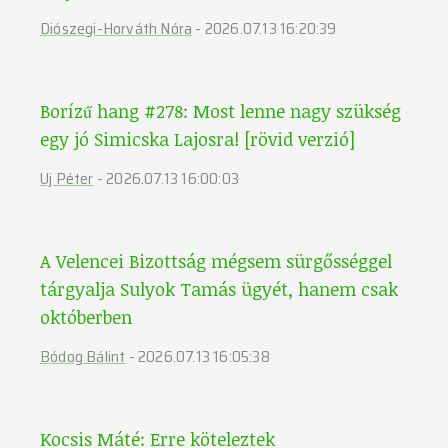
Diószegi-Horváth Nóra
-
2026.07.13 16:20:39
Borízű hang #278: Most lenne nagy szükség
egy jó Simicska Lajosra! [rövid verzió]
Uj Péter
-
2026.07.13 16:00:03
A Velencei Bizottság mégsem sürgősséggel
tárgyalja Sulyok Tamás ügyét, hanem csak
októberben
Bódog Bálint
-
2026.07.13 16:05:38
Kocsis Máté: Erre köteleztek