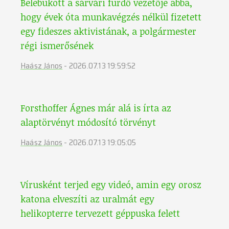
Belebukott a sárvári fürdő vezetője abba,
hogy évek óta munkavégzés nélkül fizetett
egy fideszes aktivistának, a polgármester
régi ismerősének
Haász János
-
2026.07.13 19:59:52
Forsthoffer Ágnes már alá is írta az
alaptörvényt módosító törvényt
Haász János
-
2026.07.13 19:05:05
Vírusként terjed egy videó, amin egy orosz
katona elveszíti az uralmát egy
helikopterre tervezett géppuska felett