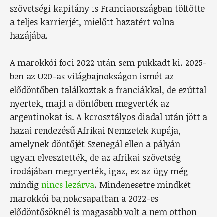
szövetségi kapitány is Franciaországban töltötte
a teljes karrierjét, mielőtt hazatért volna
hazájába.
A marokkói foci 2022 után sem pukkadt ki. 2025-
ben az U20-as világbajnokságon ismét az
elődöntőben találkoztak a franciákkal, de ezúttal
nyertek, majd a döntőben megverték az
argentinokat is. A korosztályos diadal után jött a
hazai rendezésű Afrikai Nemzetek Kupája,
amelynek döntőjét Szenegál ellen a pályán
ugyan elvesztették, de az afrikai szövetség
irodájában megnyerték, igaz, ez az ügy még
mindig
nincs lezárva
. Mindenesetre mindkét
marokkói bajnokcsapatban a 2022-es
elődöntősöknél is magasabb volt a nem otthon