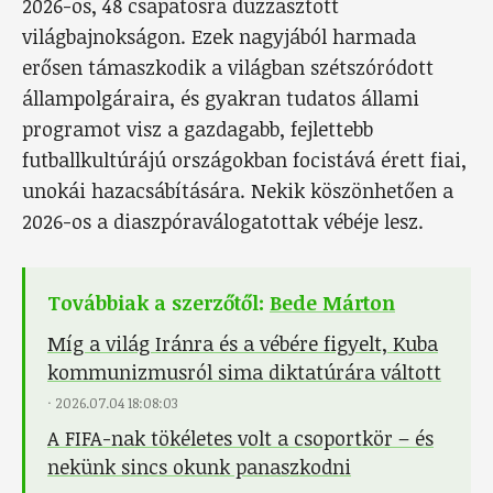
2026-os, 48 csapatosra duzzasztott
világbajnokságon. Ezek nagyjából harmada
erősen támaszkodik a világban szétszóródott
állampolgáraira, és gyakran tudatos állami
programot visz a gazdagabb, fejlettebb
futballkultúrájú országokban focistává érett fiai,
unokái hazacsábítására. Nekik köszönhetően a
2026-os a diaszpóraválogatottak vébéje lesz.
Továbbiak a szerzőtől:
Bede Márton
Míg a világ Iránra és a vébére figyelt, Kuba
kommunizmusról sima diktatúrára váltott
·
2026.07.04 18:08:03
A FIFA-nak tökéletes volt a csoportkör – és
nekünk sincs okunk panaszkodni