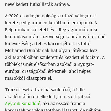
nevelkedett futballisták aránya.
A 2026-os világbajnokságra utazó válogatott
kerete pedig minden korábbinál európaibb. A
Belgiumban született és – Regragui márciusi
lemondása után – szövetségi kapitánnyá történő
kinevezéséig a teljes karrierjét ott is töltő
Mohamed Ouahbinak hat olyan játékosa lesz,
aki Marokkóban született és kezdett el focizni. A
többiek ismét elsősorban azokból a nyugat-
európai országokból érkeznek, ahol népes
marokkói diaszpóra él.
Tipikus eset a francia születésű, a Lille
akadémiáján emelkedett, ma is ott játszó
Ayyoub Bouaddié
, aki az összes francia
korosztályos válogatottban játszott, de néhány