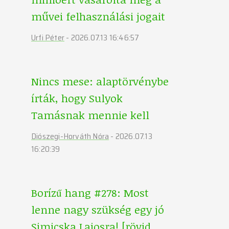
művei felhasználási jogait
Urfi Péter
-
2026.07.13 16:46:57
Nincs mese: alaptörvénybe
írták, hogy Sulyok
Tamásnak mennie kell
Diószegi-Horváth Nóra
-
2026.07.13
16:20:39
Borízű hang #278: Most
lenne nagy szükség egy jó
Simicska Lajosra! [rövid