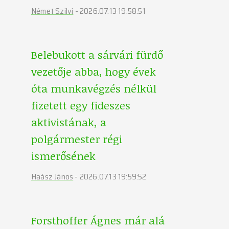
Német Szilvi
-
2026.07.13 19:58:51
Belebukott a sárvári fürdő
vezetője abba, hogy évek
óta munkavégzés nélkül
fizetett egy fideszes
aktivistának, a
polgármester régi
ismerősének
Haász János
-
2026.07.13 19:59:52
Forsthoffer Ágnes már alá