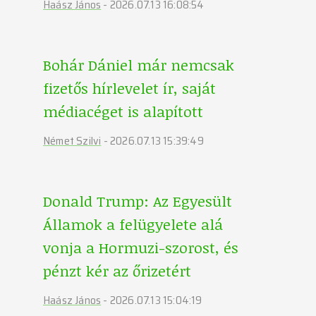
Haász János
-
2026.07.13 16:08:54
Bohár Dániel már nemcsak
fizetős hírlevelet ír, saját
médiacéget is alapított
Német Szilvi
-
2026.07.13 15:39:49
Donald Trump: Az Egyesült
Államok a felügyelete alá
vonja a Hormuzi-szorost, és
pénzt kér az őrizetért
Haász János
-
2026.07.13 15:04:19