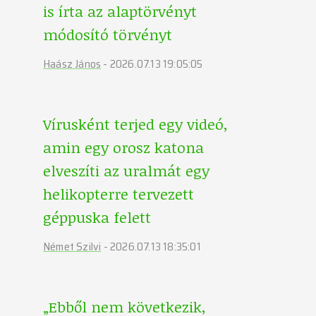
is írta az alaptörvényt
módosító törvényt
Haász János
-
2026.07.13 19:05:05
Vírusként terjed egy videó,
amin egy orosz katona
elveszíti az uralmát egy
helikopterre tervezett
géppuska felett
Német Szilvi
-
2026.07.13 18:35:01
„Ebből nem következik,