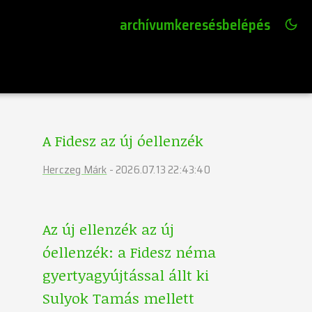
archívum
keresés
belépés
A Fidesz az új óellenzék
Herczeg Márk
-
2026.07.13 22:43:40
Az új ellenzék az új
óellenzék: a Fidesz néma
gyertyagyújtással állt ki
Sulyok Tamás mellett