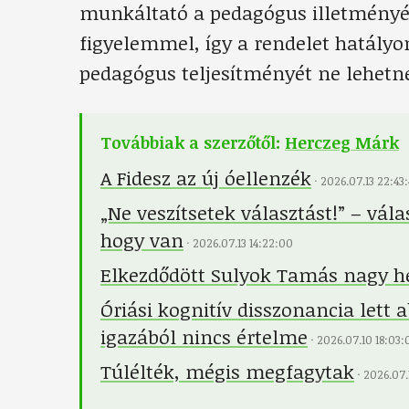
munkáltató a pedagógus illetményé
figyelemmel, így a rendelet hatályon
pedagógus teljesítményét ne lehetne
Továbbiak a szerzőtől:
Herczeg Márk
A Fidesz az új óellenzék
·
2026.07.13 22:43
„Ne veszítsetek választást!” – vál
hogy van
·
2026.07.13 14:22:00
Elkezdődött Sulyok Tamás nagy h
Óriási kognitív disszonancia lett 
igazából nincs értelme
·
2026.07.10 18:03:
Túlélték, mégis megfagytak
·
2026.07.