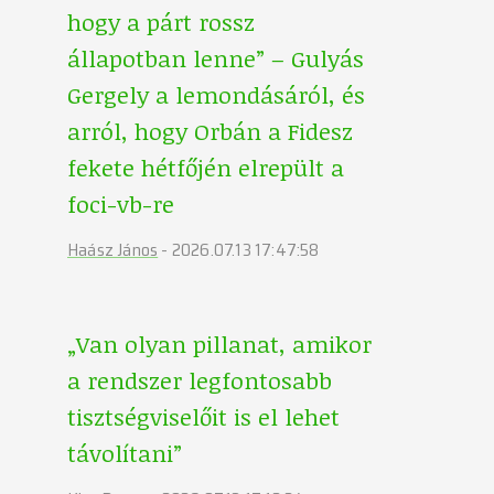
hogy a párt rossz
állapotban lenne” – Gulyás
Gergely a lemondásáról, és
arról, hogy Orbán a Fidesz
fekete hétfőjén elrepült a
foci-vb-re
Haász János
-
2026.07.13 17:47:58
„Van olyan pillanat, amikor
a rendszer legfontosabb
tisztségviselőit is el lehet
távolítani”