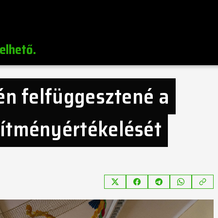
elhető.
én felfüggesztené a
sítményértékelését