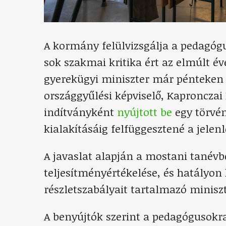
A kormány felülvizsgálja a pedagógu
sok szakmai kritika ért az elmúlt év
gyerekügyi miniszter már pénteke
országgyűlési képviselő, Kapronczai
indítványként
nyújtott be
egy törvén
kialakításáig felfüggesztené a jelenl
A javaslat alapján a mostani tané
teljesítményértékelése, és hatályon 
részletszabályait tartalmazó miniszte
A benyújtók szerint a pedagógusokr