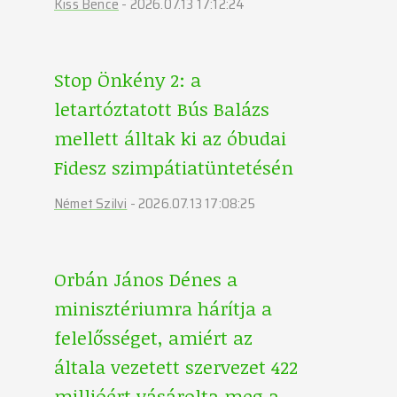
Kiss Bence
-
2026.07.13 17:12:24
Stop Önkény 2: a
letartóztatott Bús Balázs
mellett álltak ki az óbudai
Fidesz szimpátiatüntetésén
Német Szilvi
-
2026.07.13 17:08:25
Orbán János Dénes a
minisztériumra hárítja a
felelősséget, amiért az
általa vezetett szervezet 422
millióért vásárolta meg a