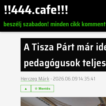
!!444.cafe!!!
beszélj szabadon! minden cikk komment
A Tisza Párt már id
pedagógusok telje
Herczeg Márk
-
2026.06.09 14:35:41
▲
☆ Mentés