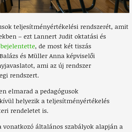
sok teljesítményértékelési rendszerét, amit
ekben – ezt Lannert Judit oktatási és
n
bejelentette
, de most két tiszás
 Balázs és Müller Anna képviselői
yjavaslatot, ami az új rendszer
egi rendszert.
vben elmarad a pedagógusok
kívül helyezik a teljesítményértékelés
ri rendeletet is.
a vonatkozó általános szabályok alapján a