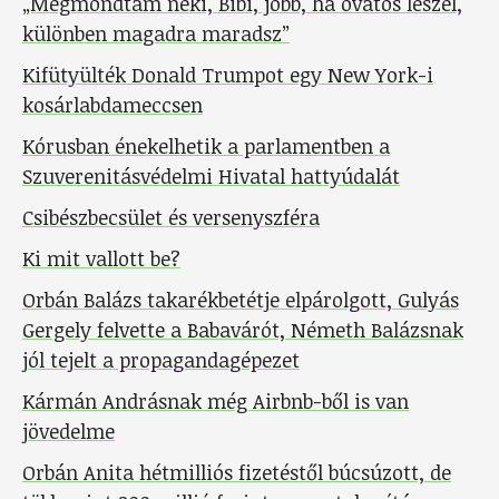
„Megmondtam neki, Bibi, jobb, ha óvatos leszel,
különben magadra maradsz”
Kifütyülték Donald Trumpot egy New York-i
kosárlabdameccsen
Kórusban énekelhetik a parlamentben a
Szuverenitásvédelmi Hivatal hattyúdalát
Csibészbecsület és versenyszféra
Ki mit vallott be?
Orbán Balázs takarékbetétje elpárolgott, Gulyás
Gergely felvette a Babavárót, Németh Balázsnak
jól tejelt a propagandagépezet
Kármán Andrásnak még Airbnb-ből is van
jövedelme
Orbán Anita hétmilliós fizetéstől búcsúzott, de