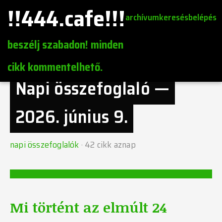
!!444.cafe!!!
archívum
keresés
belépés
beszélj szabadon! minden
cikk kommentelhető.
Napi összefoglaló —
2026. június 9.
napi összefoglalók
·
42
cikk aznap
Mi történt az elmúlt 24