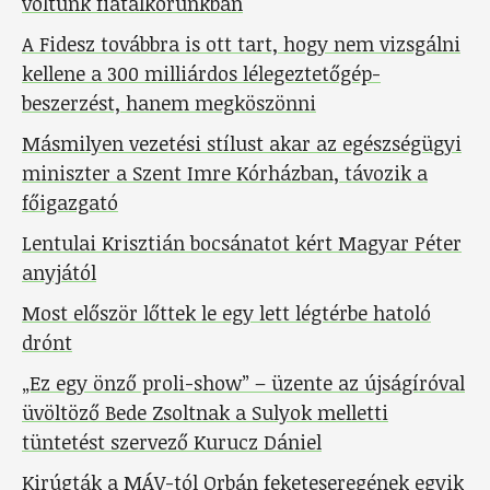
voltunk fiatalkorunkban
A Fidesz továbbra is ott tart, hogy nem vizsgálni
kellene a 300 milliárdos lélegeztetőgép-
beszerzést, hanem megköszönni
Másmilyen vezetési stílust akar az egészségügyi
miniszter a Szent Imre Kórházban, távozik a
főigazgató
Lentulai Krisztián bocsánatot kért Magyar Péter
anyjától
Most először lőttek le egy lett légtérbe hatoló
drónt
„Ez egy önző proli-show” – üzente az újságíróval
üvöltöző Bede Zsoltnak a Sulyok melletti
tüntetést szervező Kurucz Dániel
Kirúgták a MÁV-tól Orbán feketeseregének egyik