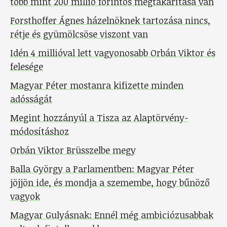
több mint 200 millió forintos megtakarítása van
Forsthoffer Ágnes házelnöknek tartozása nincs,
rétje és gyümölcsöse viszont van
Idén 4 millióval lett vagyonosabb Orbán Viktor és
felesége
Magyar Péter mostanra kifizette minden
adósságát
Megint hozzányúl a Tisza az Alaptörvény-
módosításhoz
Orbán Viktor Brüsszelbe megy
Balla György a Parlamentben: Magyar Péter
jöjjön ide, és mondja a szemembe, hogy bűnöző
vagyok
Magyar Gulyásnak: Ennél még ambiciózusabbak