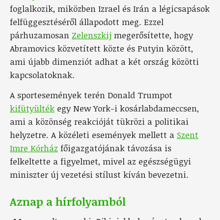
foglalkozik, miközben Izrael és Irán a légicsapások
felfüggesztéséről állapodott meg. Ezzel
párhuzamosan
Zelenszkij
megerősítette, hogy
Abramovics közvetített közte és Putyin között,
ami újabb dimenziót adhat a két ország közötti
kapcsolatoknak.
A sportesemények terén Donald Trumpot
kifütyülték
egy New York-i kosárlabdameccsen,
ami a közönség reakcióját tükrözi a politikai
helyzetre. A közéleti események mellett a
Szent
Imre Kórház
főigazgatójának távozása is
felkeltette a figyelmet, mivel az egészségügyi
miniszter új vezetési stílust kíván bevezetni.
Aznap a hírfolyamból