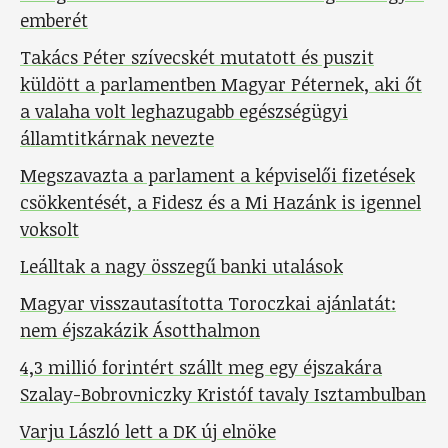
emberét
Takács Péter szívecskét mutatott és puszit
küldött a parlamentben Magyar Péternek, aki őt
a valaha volt leghazugabb egészségügyi
államtitkárnak nevezte
Megszavazta a parlament a képviselői fizetések
csökkentését, a Fidesz és a Mi Hazánk is igennel
voksolt
Leálltak a nagy összegű banki utalások
Magyar visszautasította Toroczkai ajánlatát:
nem éjszakázik Ásotthalmon
4,3 millió forintért szállt meg egy éjszakára
Szalay-Bobrovniczky Kristóf tavaly Isztambulban
Varju László lett a DK új elnöke