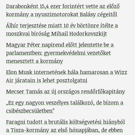
Darabonként 15,4 ezer forintért vette az előző
kormány a nyuszimotorokat Balásy cégeitől
Álhír terjesztése miatt 10 év börtönre ítélte a
moszkvai bíróság Mihail Hodorkovszkijt
Magyar Péter napirend előtt jelentette be a
parlamentben: gyermekvédelmi vezetőket
menesztett a kormány
Elon Musk internetének hála hamarosan a Wizz
Air járatain is lehet posztolgatni
Mecser Tamás az új országos rendőrfőkapitány
„Ez egy nagyon veszélyes találkozó, de bízom a
csibészbecsületben”
Faragni tudott a brutális költségvetési hiányból
a Tisza-kormány az első hónapjában, de ebben