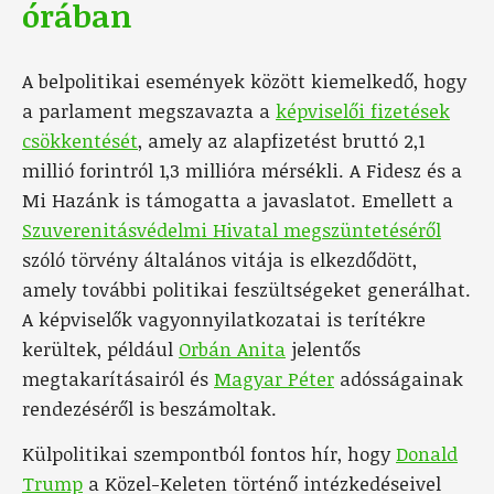
órában
A belpolitikai események között kiemelkedő, hogy
a parlament megszavazta a
képviselői fizetések
csökkentését
, amely az alapfizetést bruttó 2,1
millió forintról 1,3 millióra mérsékli. A Fidesz és a
Mi Hazánk is támogatta a javaslatot. Emellett a
Szuverenitásvédelmi Hivatal megszüntetéséről
szóló törvény általános vitája is elkezdődött,
amely további politikai feszültségeket generálhat.
A képviselők vagyonnyilatkozatai is terítékre
kerültek, például
Orbán Anita
jelentős
megtakarításairól és
Magyar Péter
adósságainak
rendezéséről is beszámoltak.
Külpolitikai szempontból fontos hír, hogy
Donald
Trump
a Közel-Keleten történő intézkedéseivel