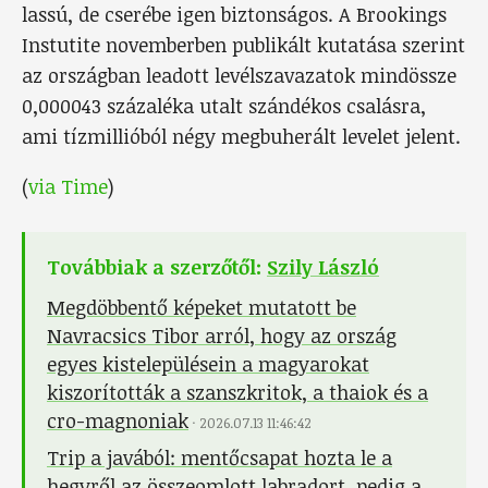
lassú, de cserébe igen biztonságos. A Brookings
Instutite novemberben publikált kutatása szerint
az országban leadott levélszavazatok mindössze
0,000043 százaléka utalt szándékos csalásra,
ami tízmillióból négy megbuherált levelet jelent.
(
via Time
)
Továbbiak a szerzőtől:
Szily László
Megdöbbentő képeket mutatott be
Navracsics Tibor arról, hogy az ország
egyes kistelepülésein a magyarokat
kiszorították a szanszkritok, a thaiok és a
cro-magnoniak
·
2026.07.13 11:46:42
Trip a javából: mentőcsapat hozta le a
hegyről az összeomlott labradort, pedig a