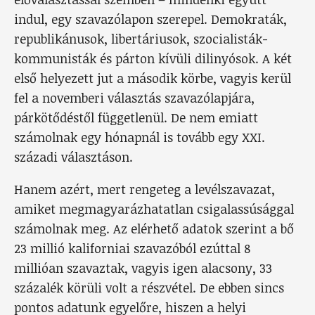
indul, egy szavazólapon szerepel. Demokraták,
republikánusok, libertáriusok, szocialisták-
kommunisták és párton kívüli dilinyósok. A két
első helyezett jut a második körbe, vagyis kerül
fel a novemberi választás szavazólapjára,
párkötődéstől függetlenül. De nem emiatt
számolnak egy hónapnál is tovább egy XXI.
századi választáson.
Hanem azért, mert rengeteg a levélszavazat,
amiket megmagyarázhatatlan csigalassúsággal
számolnak meg. Az elérhető adatok szerint a bő
23 millió kaliforniai szavazóból ezúttal 8
millióan szavaztak, vagyis igen alacsony, 33
százalék körüli volt a részvétel. De ebben sincs
pontos adatunk egyelőre, hiszen a helyi