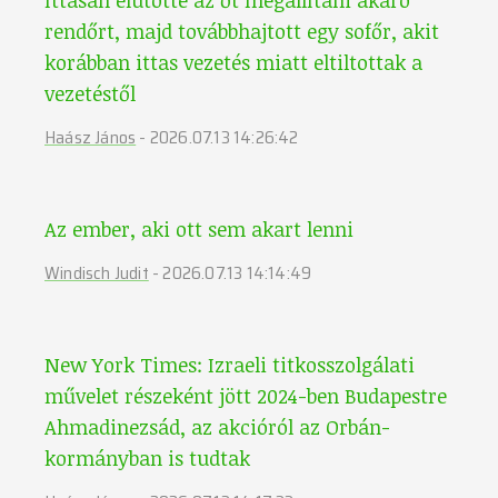
Ittasan elütötte az őt megállítani akaró
rendőrt, majd továbbhajtott egy sofőr, akit
korábban ittas vezetés miatt eltiltottak a
vezetéstől
Haász János
-
2026.07.13 14:26:42
Az ember, aki ott sem akart lenni
Windisch Judit
-
2026.07.13 14:14:49
New York Times: Izraeli titkosszolgálati
művelet részeként jött 2024-ben Budapestre
Ahmadinezsád, az akcióról az Orbán-
kormányban is tudtak