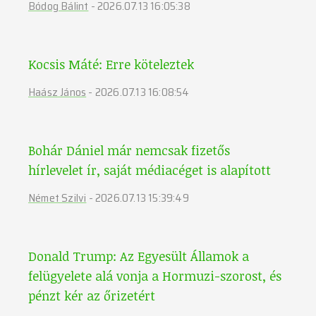
Bódog Bálint
-
2026.07.13 16:05:38
Kocsis Máté: Erre köteleztek
Haász János
-
2026.07.13 16:08:54
Bohár Dániel már nemcsak fizetős
hírlevelet ír, saját médiacéget is alapított
Német Szilvi
-
2026.07.13 15:39:49
Donald Trump: Az Egyesült Államok a
felügyelete alá vonja a Hormuzi-szorost, és
pénzt kér az őrizetért