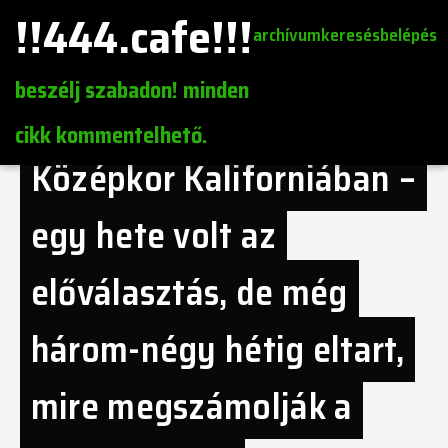
!!444.cafe!!!
archívum
keresés
belépés
beszélj szabadon! minden
cikk kommentelhető.
Középkor Kaliforniában –
egy hete volt az
előválasztás, de még
három-négy hétig eltart,
mire megszámolják a