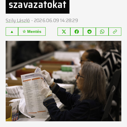
szavazatokat
Szily László
-
2026.06.09 14:28:29
▲
☆ Mentés