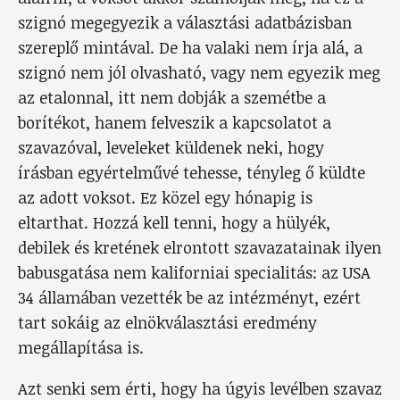
szignó megegyezik a választási adatbázisban
szereplő mintával. De ha valaki nem írja alá, a
szignó nem jól olvasható, vagy nem egyezik meg
az etalonnal, itt nem dobják a szemétbe a
borítékot, hanem felveszik a kapcsolatot a
szavazóval, leveleket küldenek neki, hogy
írásban egyértelművé tehesse, tényleg ő küldte
az adott voksot. Ez közel egy hónapig is
eltarthat. Hozzá kell tenni, hogy a hülyék,
debilek és kretének elrontott szavazatainak ilyen
babusgatása nem kaliforniai specialitás: az USA
34 államában vezették be az intézményt, ezért
tart sokáig az elnökválasztási eredmény
megállapítása is.
Azt senki sem érti, hogy ha úgyis levélben szavaz