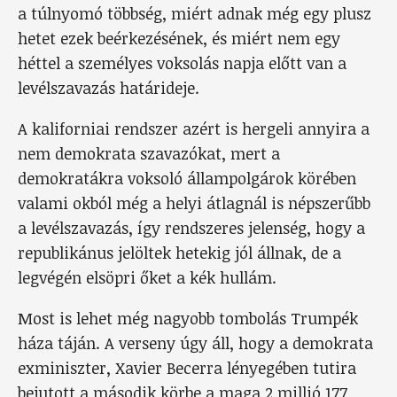
a túlnyomó többség, miért adnak még egy plusz
hetet ezek beérkezésének, és miért nem egy
héttel a személyes voksolás napja előtt van a
levélszavazás határideje.
A kaliforniai rendszer azért is hergeli annyira a
nem demokrata szavazókat, mert a
demokratákra voksoló állampolgárok körében
valami okból még a helyi átlagnál is népszerűbb
a levélszavazás, így rendszeres jelenség, hogy a
republikánus jelöltek hetekig jól állnak, de a
legvégén elsöpri őket a kék hullám.
Most is lehet még nagyobb tombolás Trumpék
háza táján. A verseny úgy áll, hogy a demokrata
exminiszter, Xavier Becerra lényegében tutira
bejutott a második körbe a maga 2 millió 177