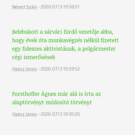
Német Szilvi
-
2026.07.13 19:58:51
Belebukott a sárvári fürdő vezetője abba,
hogy évek óta munkavégzés nélkül fizetett
egy fideszes aktivistának, a polgármester
régi ismerősének
Haász János
-
2026.07.13 19:59:52
Forsthoffer Ágnes már alá is írta az
alaptörvényt módosító törvényt
Haász János
-
2026.07.13 19:05:05