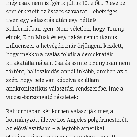
még csak nem is ígérik július 10. előtt. Eleve be
sem érkezett az összes szavazat. Lehetséges
ilyen egy választás után egy héttel?
Kaliforniában igen. Nem véletlen, hogy Trump
elnök, Elon Musk és egy rakás republikánus
influenszer a hétvégén már őrjöngeni kezdett,
hogy mekkora csalás folyik a demokraták
kirakatállamában. Csalás szinte bizonyosan nem
történt, balfaszkodás annál inkább, amiben az a
szép, hogy bele van kódolva az állam
anakronisztikus választási rendszerébe. Íme a
vicces-borzongató részletek:
Kaliforniában két körben választják meg a
kormányzót, illetve Los Angeles polgármesterét.
Az előválasztáson – a legtöbb amerikai
előválasztással szemben – mindenki együtt