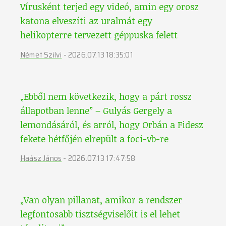
Vírusként terjed egy videó, amin egy orosz
katona elveszíti az uralmát egy
helikopterre tervezett géppuska felett
Német Szilvi
-
2026.07.13 18:35:01
„Ebből nem következik, hogy a párt rossz
állapotban lenne” – Gulyás Gergely a
lemondásáról, és arról, hogy Orbán a Fidesz
fekete hétfőjén elrepült a foci-vb-re
Haász János
-
2026.07.13 17:47:58
„Van olyan pillanat, amikor a rendszer
legfontosabb tisztségviselőit is el lehet