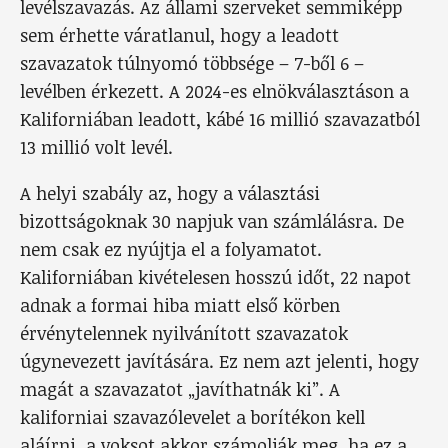
levélszavazás. Az állami szerveket semmiképp
sem érhette váratlanul, hogy a leadott
szavazatok túlnyomó többsége – 7-ből 6 –
levélben érkezett. A 2024-es elnökválasztáson a
Kaliforniában leadott, kábé 16 millió szavazatból
13 millió volt levél.
A helyi szabály az, hogy a választási
bizottságoknak 30 napjuk van számlálásra. De
nem csak ez nyújtja el a folyamatot.
Kaliforniában kivételesen hosszú időt, 22 napot
adnak a formai hiba miatt első körben
érvénytelennek nyilvánított szavazatok
úgynevezett javítására. Ez nem azt jelenti, hogy
magát a szavazatot „javíthatnák ki”. A
kaliforniai szavazólevelet a borítékon kell
aláírni, a voksot akkor számolják meg, ha ez a