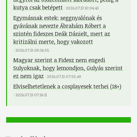
kutya csak betépett
·
2026.07.13 10:04:43
Egymásnak estek: seggnyalónak és
gyávának nevezte Ábrahám Róbert a
szintén fideszes Deák Dánielt, mert az
kritizálni merte, hogy vakozott
·
2026.07.13 09:36:55
Magyar szerint a Fidesz nem engedi
Sulyoknak, hogy lemondjon, Gulyás szerint
ez nem igaz
·
2026.07.13 07:55:49
Elviselhetetlenek a cosplayesek terhei (18+)
·
2026.07.13 07:16:11