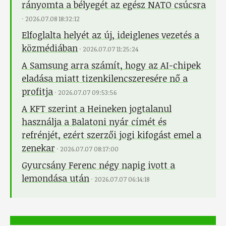
rányomta a bélyegét az egész NATO csúcsra
·
2026.07.08 18:32:12
Elfoglalta helyét az új, ideiglenes vezetés a
közmédiában
·
2026.07.07 11:25:24
A Samsung arra számít, hogy az AI-chipek
eladása miatt tizenkilencszeresére nő a
profitja
·
2026.07.07 09:53:56
A KFT szerint a Heineken jogtalanul
használja a Balatoni nyár címét és
refrénjét, ezért szerzői jogi kifogást emel a
zenekar
·
2026.07.07 08:17:00
Gyurcsány Ferenc négy napig ivott a
lemondása után
·
2026.07.07 06:14:18