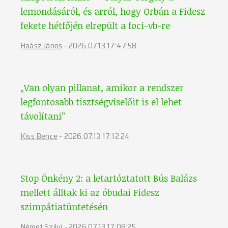
lemondásáról, és arról, hogy Orbán a Fidesz
fekete hétfőjén elrepült a foci-vb-re
Haász János
-
2026.07.13 17:47:58
„Van olyan pillanat, amikor a rendszer
legfontosabb tisztségviselőit is el lehet
távolítani”
Kiss Bence
-
2026.07.13 17:12:24
Stop Önkény 2: a letartóztatott Bús Balázs
mellett álltak ki az óbudai Fidesz
szimpátiatüntetésén
Német Szilvi
-
2026.07.13 17:08:25