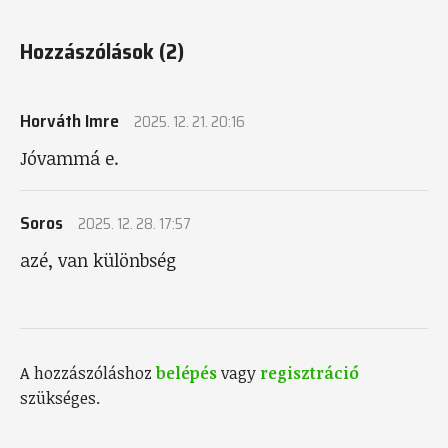
Hozzászólások
(2)
Horváth Imre
2025. 12. 21. 20:16
Jóvammá e.
Soros
2025. 12. 28. 17:57
azé, van különbség
A hozzászóláshoz
belépés
vagy
regisztráció
szükséges.