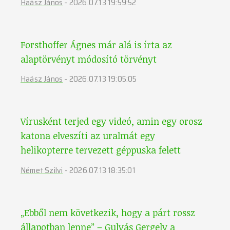
Haász János
-
2026.07.13 19:59:52
Forsthoffer Ágnes már alá is írta az
alaptörvényt módosító törvényt
Haász János
-
2026.07.13 19:05:05
Vírusként terjed egy videó, amin egy orosz
katona elveszíti az uralmát egy
helikopterre tervezett géppuska felett
Német Szilvi
-
2026.07.13 18:35:01
„Ebből nem következik, hogy a párt rossz
állapotban lenne” – Gulyás Gergely a