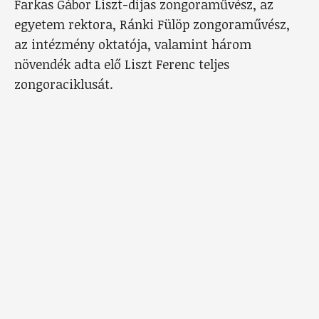
Farkas Gábor Liszt-díjas zongoraművész, az
egyetem rektora, Ránki Fülöp zongoraművész,
az intézmény oktatója, valamint három
növendék adta elő Liszt Ferenc teljes
zongoraciklusát.