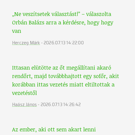
„Ne veszítsetek választást!” – válaszolta
Orbán Balázs arra a kérdésre, hogy hogy
van
Herczeg Márk
-
2026.07.13 14:22:00
Ittasan elütötte az őt megállítani akaró
rendőrt, majd továbbhajtott egy sofőr, akit
korábban ittas vezetés miatt eltiltottak a
vezetéstől
Haász János
-
2026.07.13 14:26:42
Az ember, aki ott sem akart lenni