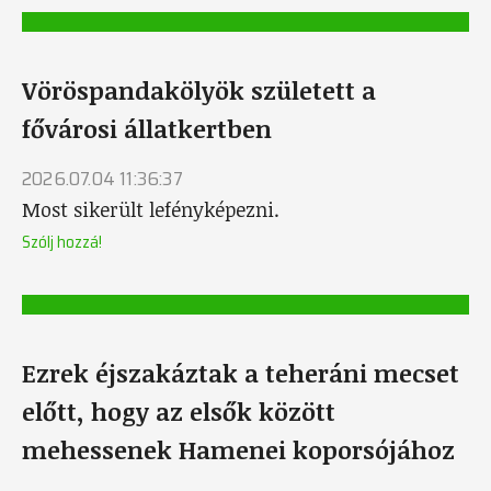
Vöröspandakölyök született a
fővárosi állatkertben
2026.07.04 11:36:37
Most sikerült lefényképezni.
Szólj hozzá!
Ezrek éjszakáztak a teheráni mecset
előtt, hogy az elsők között
mehessenek Hamenei koporsójához