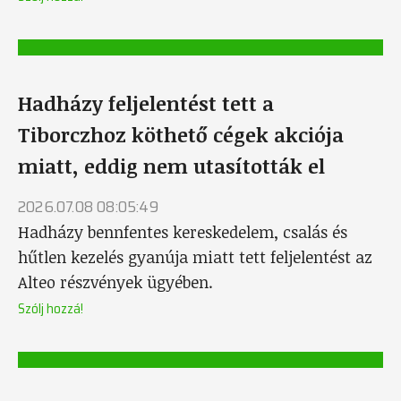
Hadházy feljelentést tett a
Tiborczhoz köthető cégek akciója
miatt, eddig nem utasították el
2026.07.08 08:05:49
Hadházy bennfentes kereskedelem, csalás és
hűtlen kezelés gyanúja miatt tett feljelentést az
Alteo részvények ügyében.
Szólj hozzá!