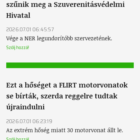
szűnik meg a Szuverenitásvédelmi
Hivatal
2026.07.01 06:45:57
Vége a NER legundorítóbb szervezetének.
Szólj hozzá!
Ezt a hőséget a FLIRT motorvonatok
se bírták, szerda reggelre tudtak
újraindulni
2026.07.01 06:23:19
Az extrém hőség miatt 30 motorvonat állt le.
Szólj hozzá!