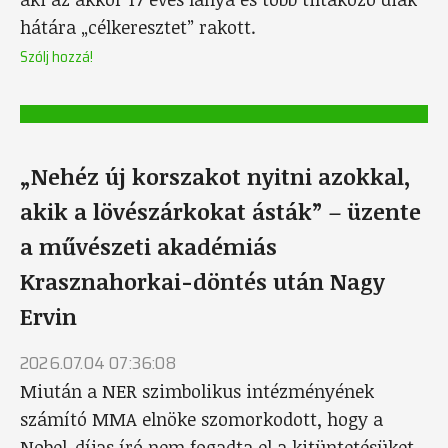
hátára „célkeresztet” rakott.
Szólj hozzá!
„Nehéz új korszakot nyitni azokkal,
akik a lövészárkokat ásták” – üzente
a művészeti akadémiás
Krasznahorkai-döntés után Nagy
Ervin
2026.07.04 07:36:08
Miután a NER szimbolikus intézményének
számító MMA elnöke szomorkodott, hogy a
Nobel-díjas író nem fogadta el a kitüntetésüket.