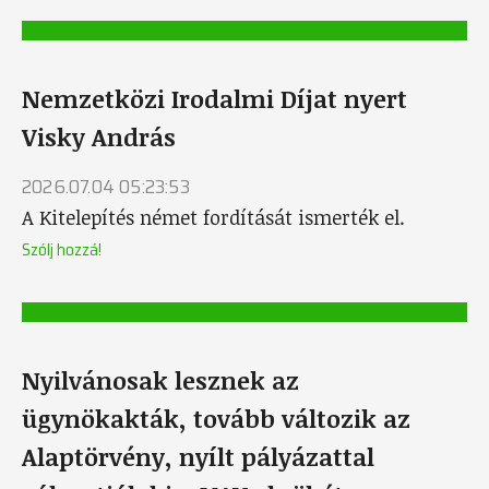
Nemzetközi Irodalmi Díjat nyert
Visky András
2026.07.04 05:23:53
A Kitelepítés német fordítását ismerték el.
Szólj hozzá!
Nyilvánosak lesznek az
ügynökakták, tovább változik az
Alaptörvény, nyílt pályázattal