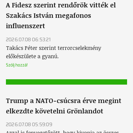
A Fidesz szerint rendőrök vitték el
Szakács István megafonos
influenszert
2026.07.08 06:53:21
Takács Péter szerint terrorcselekmény
előkészülete a gyanú.
Szólj hozzá!
Trump a NATO-csúcsra érve megint
elkezdte követelni Grönlandot
2026.07.08 05:59:09
Azzal is fenyegetőzött, hogy kivonja az összes