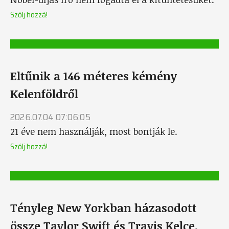
Szólj hozzá!
Eltűnik a 146 méteres kémény
Kelenföldről
2026.07.04 07:06:05
21 éve nem használják, most bontják le.
Szólj hozzá!
Tényleg New Yorkban házasodott
össze Taylor Swift és Travis Kelce,