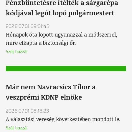
Pénzbüntetésre ítélték a sárgarépa
kódjával legót lopó polgármestert
2026.07.01 09:01:43
Hónapok óta lopott ugyanazzal a módszerrel,
mire elkapta a biztonsági őr.
Szólj hozzá!
Már nem Navracsics Tibor a
veszprémi KDNP elnöke
2026.07.01 08:18:23
A választási vereség következtében mondott le.
Szólj hozzá!