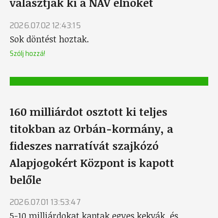
választják ki a NAV elnökét
2026.07.02 12:43:15
Sok döntést hoztak.
Szólj hozzá!
160 milliárdot osztott ki teljes
titokban az Orbán-kormány, a
fideszes narratívát szajkózó
Alapjogokért Központ is kapott
belőle
2026.07.01 13:53:47
5-10 milliárdokat kaptak egyes kekvák, és