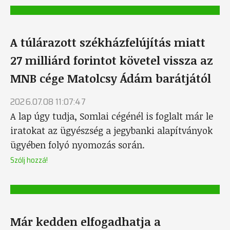
A túlárazott székházfelújítás miatt
27 milliárd forintot követel vissza az
MNB cége Matolcsy Ádám barátjától
2026.07.08 11:07:47
A lap úgy tudja, Somlai cégénél is foglalt már le
iratokat az ügyészség a jegybanki alapítványok
ügyében folyó nyomozás során.
Szólj hozzá!
Már kedden elfogadhatja a