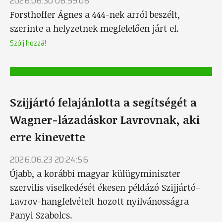
2026.06.30 06:59:08
Forsthoffer Ágnes a 444-nek arról beszélt,
szerinte a helyzetnek megfelelően járt el.
Szólj hozzá!
Szijjártó felajánlotta a segítségét a
Wagner-lázadáskor Lavrovnak, aki
erre kinevette
2026.06.23 20:24:56
Újabb, a korábbi magyar külügyminiszter
szervilis viselkedését ékesen példázó Szijjártó–
Lavrov-hangfelvételt hozott nyilvánosságra
Panyi Szabolcs.