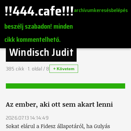
!!444.cafe!!!
archívum
keresés
belépés
beszélj szabadon! minden
cikk kommentelhető.
Windisch Judit
385
cikk ·
1
. oldal /
8
+ Követem
Az ember, aki ott sem akart lenni
2026.07.13 14:14:49
Sokat elárul a Fidesz állapotáról, ha Gulyás