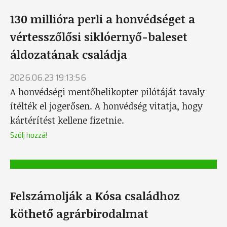
130 millióra perli a honvédséget a
vértesszőlősi siklóernyő-baleset
áldozatának családja
2026.06.23 19:13:56
A honvédségi mentőhelikopter pilótáját tavaly
ítélték el jogerősen. A honvédség vitatja, hogy
kártérítést kellene fizetnie.
Szólj hozzá!
Felszámolják a Kósa családhoz
köthető agrárbirodalmat