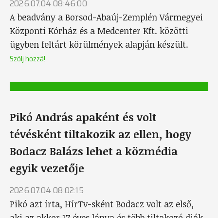
2026.07.04 08:46:00
A beadvány a Borsod-Abaúj-Zemplén Vármegyei
Központi Kórház és a Medcenter Kft. közötti
ügyben feltárt körülmények alapján készült.
Szólj hozzá!
Pikó András apaként és volt
tévésként tiltakozik az ellen, hogy
Bodacz Balázs lehet a közmédia
egyik vezetője
2026.07.04 08:02:15
Pikó azt írta, HírTv-sként Bodacz volt az első,
aki az akkor 17 éves lánya és több tiltakozó diák