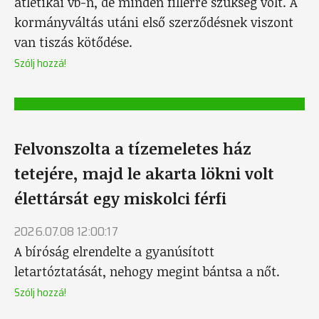
atlétikai vb-n, de minden fillérre szükség volt. A
kormányváltás utáni első szerződésnek viszont
van tiszás kötődése.
Szólj hozzá!
Felvonszolta a tízemeletes ház
tetejére, majd le akarta lökni volt
élettársát egy miskolci férfi
2026.07.08 12:00:17
A bíróság elrendelte a gyanúsított
letartóztatását, nehogy megint bántsa a nőt.
Szólj hozzá!