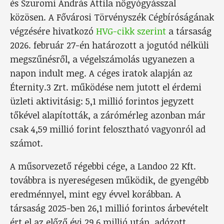
és Szuromi András Attila nőgyógyásszal
közösen. A Fővárosi Törvényszék Cégbíróságának
végzésére hivatkozó
HVG-cikk szerint
a társaság
2026. február 27-én határozott a jogutód nélküli
megszűnésről, a végelszámolás ugyanezen a
napon indult meg. A céges iratok alapján az
Éternity.3 Zrt. működése nem jutott el érdemi
üzleti aktivitásig: 5,1 millió forintos jegyzett
tőkével alapították, a zárómérleg azonban már
csak 4,59 millió forint felosztható vagyonról ad
számot.
A műsorvezető régebbi cége, a Landoo 22 Kft.
továbbra is nyereségesen működik, de gyengébb
eredménnyel, mint egy évvel korábban. A
társaság 2025-ben 26,1 millió forintos árbevételt
ért el az előző évi 29,6 millió után, adózott