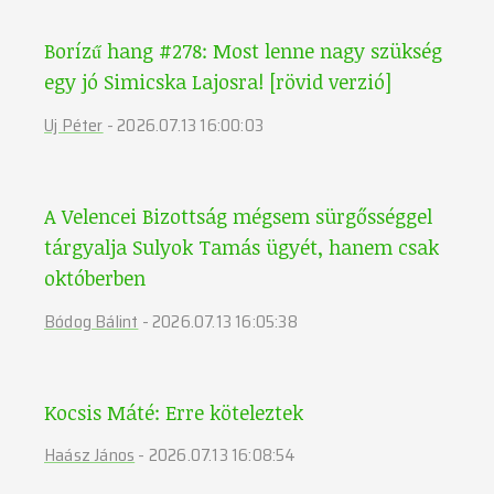
Borízű hang #278: Most lenne nagy szükség
egy jó Simicska Lajosra! [rövid verzió]
Uj Péter
-
2026.07.13 16:00:03
A Velencei Bizottság mégsem sürgősséggel
tárgyalja Sulyok Tamás ügyét, hanem csak
októberben
Bódog Bálint
-
2026.07.13 16:05:38
Kocsis Máté: Erre köteleztek
Haász János
-
2026.07.13 16:08:54