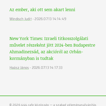
Az ember, aki ott sem akart lenni
Windisch Judit
-
2026.07.13 14:14:49
New York Times: Izraeli titkosszolgálati
művelet részeként jött 2024-ben Budapestre
Ahmadinezsád, az akcióról az Orbán-
kormányban is tudtak
Haász János
-
2026.07.13 14:17:33
©
2026
444.cafe közösség — a szabad véleménynyilvánítás