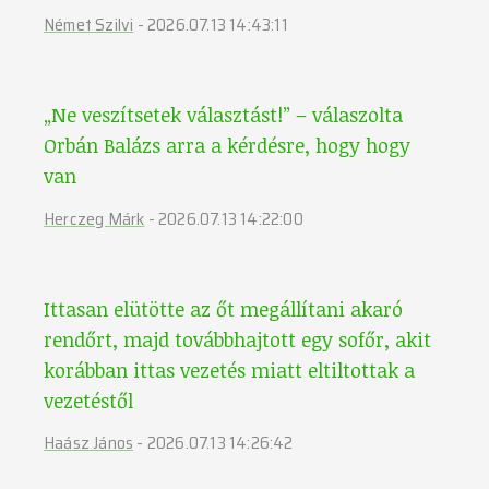
Német Szilvi
-
2026.07.13 14:43:11
„Ne veszítsetek választást!” – válaszolta
Orbán Balázs arra a kérdésre, hogy hogy
van
Herczeg Márk
-
2026.07.13 14:22:00
Ittasan elütötte az őt megállítani akaró
rendőrt, majd továbbhajtott egy sofőr, akit
korábban ittas vezetés miatt eltiltottak a
vezetéstől
Haász János
-
2026.07.13 14:26:42