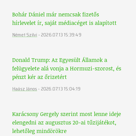
Bohár Dániel már nemcsak fizetős
hírlevelet ír, saját médiacéget is alapított
Német Szilvi
-
2026.07.13 15:39:49
Donald Trump: Az Egyesült Államok a
felügyelete alá vonja a Hormuzi-szorost, és
pénzt kér az őrizetért
Haász János
-
2026.07.13 15:04:19
Karácsony Gergely szerint most lenne ideje
elengedni az augusztus 20-ai tűzijátékot,
lehetőleg mindörökre