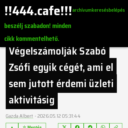
!!444.cafe!!!
archívum
keresés
belépés
beszélj szabadon! minden
cikk kommentelhető.
Végelszámolják Szabó
Zsófi egyik cégét, ami el
sem jutott érdemi üzleti
aktivitásig
Gazda Albert
-
2026.05.12 05:31:44
▲
☆ Mentés