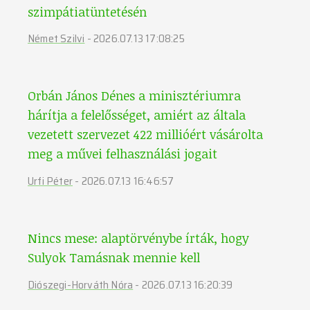
szimpátiatüntetésén
Német Szilvi
-
2026.07.13 17:08:25
Orbán János Dénes a minisztériumra
hárítja a felelősséget, amiért az általa
vezetett szervezet 422 millióért vásárolta
meg a művei felhasználási jogait
Urfi Péter
-
2026.07.13 16:46:57
Nincs mese: alaptörvénybe írták, hogy
Sulyok Tamásnak mennie kell
Diószegi-Horváth Nóra
-
2026.07.13 16:20:39