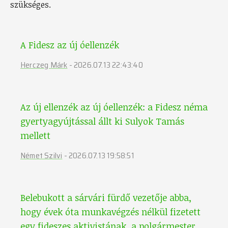
szükséges.
A Fidesz az új óellenzék
Herczeg Márk
-
2026.07.13 22:43:40
Az új ellenzék az új óellenzék: a Fidesz néma
gyertyagyújtással állt ki Sulyok Tamás
mellett
Német Szilvi
-
2026.07.13 19:58:51
Belebukott a sárvári fürdő vezetője abba,
hogy évek óta munkavégzés nélkül fizetett
egy fideszes aktivistának, a polgármester