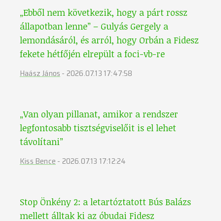
„Ebből nem következik, hogy a párt rossz
állapotban lenne” – Gulyás Gergely a
lemondásáról, és arról, hogy Orbán a Fidesz
fekete hétfőjén elrepült a foci-vb-re
Haász János
-
2026.07.13 17:47:58
„Van olyan pillanat, amikor a rendszer
legfontosabb tisztségviselőit is el lehet
távolítani”
Kiss Bence
-
2026.07.13 17:12:24
Stop Önkény 2: a letartóztatott Bús Balázs
mellett álltak ki az óbudai Fidesz