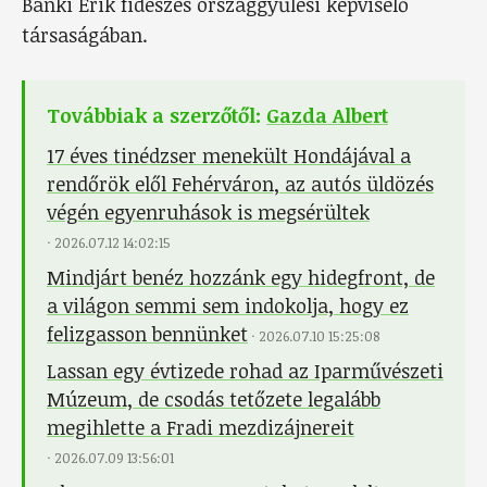
Bánki Erik fideszes országgyűlési képviselő
társaságában.
Továbbiak a szerzőtől:
Gazda Albert
17 éves tinédzser menekült Hondájával a
rendőrök elől Fehérváron, az autós üldözés
végén egyenruhások is megsérültek
·
2026.07.12 14:02:15
Mindjárt benéz hozzánk egy hidegfront, de
a világon semmi sem indokolja, hogy ez
felizgasson bennünket
·
2026.07.10 15:25:08
Lassan egy évtizede rohad az Iparművészeti
Múzeum, de csodás tetőzete legalább
megihlette a Fradi mezdizájnereit
·
2026.07.09 13:56:01