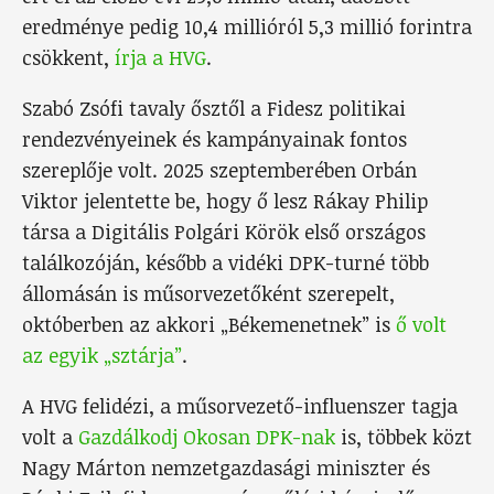
eredménye pedig 10,4 millióról 5,3 millió forintra
csökkent,
írja a HVG
.
Szabó Zsófi tavaly ősztől a Fidesz politikai
rendezvényeinek és kampányainak fontos
szereplője volt. 2025 szeptemberében Orbán
Viktor jelentette be, hogy ő lesz Rákay Philip
társa a Digitális Polgári Körök első országos
találkozóján, később a vidéki DPK-turné több
állomásán is műsorvezetőként szerepelt,
októberben az akkori „Békemenetnek” is
ő volt
az egyik „sztárja”
.
A HVG felidézi, a műsorvezető-influenszer tagja
volt a
Gazdálkodj Okosan DPK-nak
is, többek közt
Nagy Márton nemzetgazdasági miniszter és