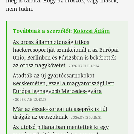
meg is találta. Hogy az oroszok, vagy mások,
nem tudni.
Továbbiak a szerzőtől:
Kolozsi Ádám
Az orosz állambiztonság titkos
hackercsoportját szankcionálja az Európai
Unió, Berlinben és Párizsban is bekérették
az orosz nagykövetet
·
2026.07.13 11:48:34
Átadták az új gyártócsarnokokat
Kecskeméten, ezzel a magyarországi lett
Európa legnagyobb Mercedes-gyára
·
2026.07.13 10:43:12
Már az észak-koreai utcaseprők is túl
drágák az oroszoknak
·
2026.07.13 10:15:31
Az utolsó pillanatban mentettek ki egy