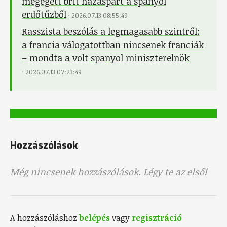
megégett brit házaspárt a spanyol
erdőtűzből
·
2026.07.13 08:55:49
Rasszista beszólás a legmagasabb szintről:
a francia válogatottban nincsenek franciák
– mondta a volt spanyol miniszterelnök
·
2026.07.13 07:23:49
Hozzászólások
Még nincsenek hozzászólások. Légy te az első!
A hozzászóláshoz
belépés
vagy
regisztráció