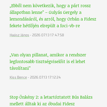
„Ebből nem következik, hogy a párt rossz
állapotban lenne” – Gulyás Gergely a
lemondásáról, és arról, hogy Orbán a Fidesz
fekete hétfőjén elrepült a foci-vb-re
Haász János
-
2026.07.13 17:47:58
„Van olyan pillanat, amikor a rendszer
legfontosabb tisztségviselőit is el lehet
távolítani”
Kiss Bence
-
2026.07.13 17:12:24
Stop Önkény 2: a letartóztatott Bús Balázs
mellett álltak ki az óbudai Fidesz