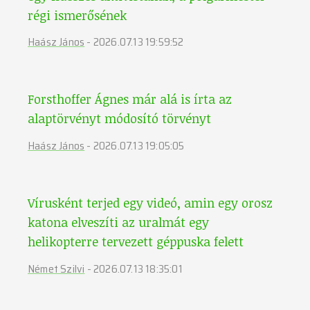
régi ismerősének
Haász János
-
2026.07.13 19:59:52
Forsthoffer Ágnes már alá is írta az
alaptörvényt módosító törvényt
Haász János
-
2026.07.13 19:05:05
Vírusként terjed egy videó, amin egy orosz
katona elveszíti az uralmát egy
helikopterre tervezett géppuska felett
Német Szilvi
-
2026.07.13 18:35:01