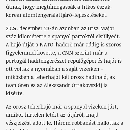
útnak, hogy megtámogassák a titkos észak-
koreai atomtengeralattjáró-fejlesztéseket.
2024. december 23-án azonban az Ursa Major
száz kilométerre a spanyol partoktól elsüllyedt.
A hajó útját a NATO-haderő már addig is szoros
figyelemmel követte, a CNN szerint már a
portugál haditengerészet repülőgépei és hajói is
ott voltak a nyomában a saját vizeiken -
miközben a teherhajót két orosz hadihajó, az
Ivan Gren és az Alekszandr Otrakovszkij is
kísérte.
Az orosz teherhajó már a spanyol vizeken járt,
amikor hirtelen letért az útjáról, majd
vészjelzést adott le. Három robbanást hallottak a