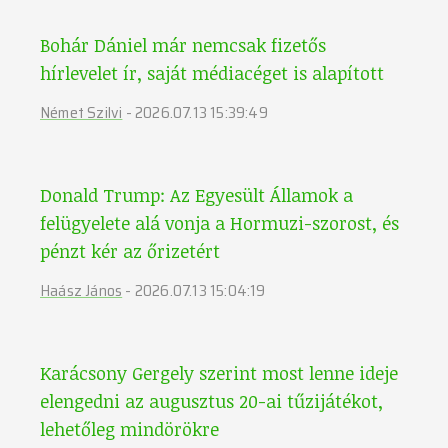
Bohár Dániel már nemcsak fizetős
hírlevelet ír, saját médiacéget is alapított
Német Szilvi
-
2026.07.13 15:39:49
Donald Trump: Az Egyesült Államok a
felügyelete alá vonja a Hormuzi-szorost, és
pénzt kér az őrizetért
Haász János
-
2026.07.13 15:04:19
Karácsony Gergely szerint most lenne ideje
elengedni az augusztus 20-ai tűzijátékot,
lehetőleg mindörökre