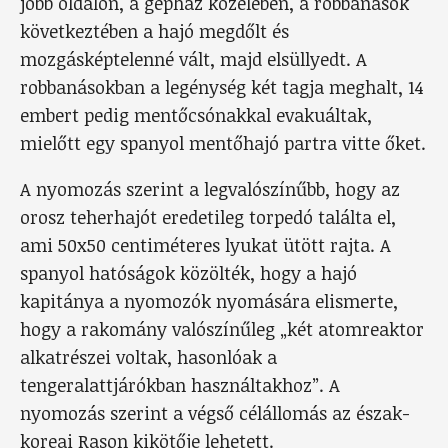
jobb oldalon, a gépház közelében, a robbanások
következtében a hajó megdőlt és
mozgásképtelenné vált, majd elsüllyedt. A
robbanásokban a legénység két tagja meghalt, 14
embert pedig mentőcsónakkal evakuáltak,
mielőtt egy spanyol mentőhajó partra vitte őket.
A nyomozás szerint a legvalószínűbb, hogy az
orosz teherhajót eredetileg torpedó találta el,
ami 50x50 centiméteres lyukat ütött rajta. A
spanyol hatóságok közölték, hogy a hajó
kapitánya a nyomozók nyomására elismerte,
hogy a rakomány valószínűleg „két atomreaktor
alkatrészei voltak, hasonlóak a
tengeralattjárókban használtakhoz”. A
nyomozás szerint a végső célállomás az észak-
koreai Rason kikötője lehetett.