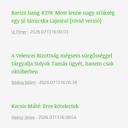
Borízű hang #278: Most lenne nagy szükség
egy jó Simicska Lajosra! [rövid verzió]
Uj Péter
-
2026.07.13 16:00:03
A Velencei Bizottság mégsem sürgősséggel
tárgyalja Sulyok Tamás ügyét, hanem csak
októberben
Bódog Bálint
-
2026.07.13 16:05:38
Kocsis Máté: Erre köteleztek
Haász János
-
2026.07.13 16:08:54