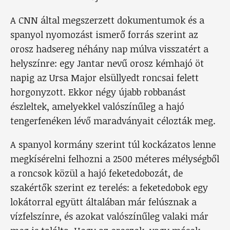
A CNN által megszerzett dokumentumok és a
spanyol nyomozást ismerő forrás szerint az
orosz hadsereg néhány nap múlva visszatért a
helyszínre: egy Jantar nevű orosz kémhajó öt
napig az Ursa Major elsüllyedt roncsai felett
horgonyzott. Ekkor négy újabb robbanást
észleltek, amelyekkel valószínűleg a hajó
tengerfenéken lévő maradványait célozták meg.
A spanyol kormány szerint túl kockázatos lenne
megkísérelni felhozni a 2500 méteres mélységből
a roncsok közül a hajó feketedobozát, de
szakértők szerint ez terelés: a feketedobok egy
lokátorral együtt általában már felúsznak a
vízfelszínre, és azokat valószínűleg valaki már