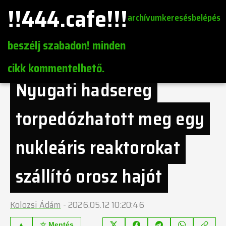
!!444.cafe!!!
archívum
keresés
belépés
beszélj szabadon! minden
cikk kommentelhető.
Nyugati hadsereg
torpedózhatott meg egy
nukleáris reaktorokat
szállító orosz hajót
Kolozsi Ádám
-
2026.05.12 10:20:46
▲
☆ Mentés