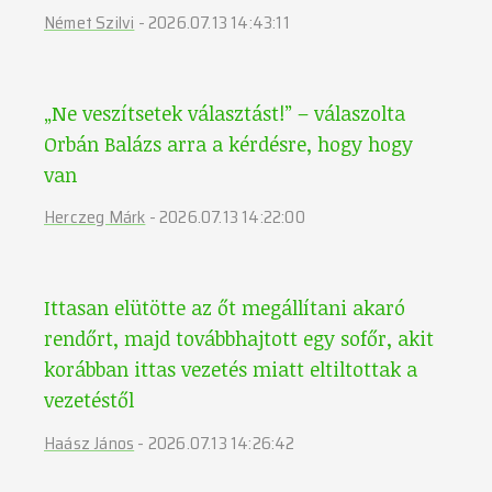
Német Szilvi
-
2026.07.13 14:43:11
„Ne veszítsetek választást!” – válaszolta
Orbán Balázs arra a kérdésre, hogy hogy
van
Herczeg Márk
-
2026.07.13 14:22:00
Ittasan elütötte az őt megállítani akaró
rendőrt, majd továbbhajtott egy sofőr, akit
korábban ittas vezetés miatt eltiltottak a
vezetéstől
Haász János
-
2026.07.13 14:26:42