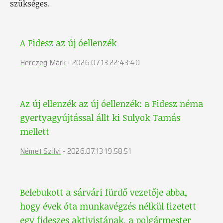
szükséges.
A Fidesz az új óellenzék
Herczeg Márk
-
2026.07.13 22:43:40
Az új ellenzék az új óellenzék: a Fidesz néma
gyertyagyújtással állt ki Sulyok Tamás
mellett
Német Szilvi
-
2026.07.13 19:58:51
Belebukott a sárvári fürdő vezetője abba,
hogy évek óta munkavégzés nélkül fizetett
egy fideszes aktivistának, a polgármester