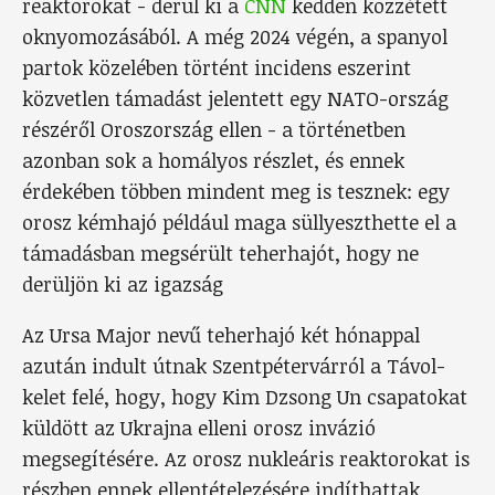
reaktorokat - derül ki a
CNN
kedden közzétett
oknyomozásából. A még 2024 végén, a spanyol
partok közelében történt incidens eszerint
közvetlen támadást jelentett egy NATO-ország
részéről Oroszország ellen - a történetben
azonban sok a homályos részlet, és ennek
érdekében többen mindent meg is tesznek: egy
orosz kémhajó például maga süllyeszthette el a
támadásban megsérült teherhajót, hogy ne
derüljön ki az igazság
Az Ursa Major nevű teherhajó két hónappal
azután indult útnak Szentpétervárról a Távol-
kelet felé, hogy, hogy Kim Dzsong Un csapatokat
küldött az Ukrajna elleni orosz invázió
megsegítésére. Az orosz nukleáris reaktorokat is
részben ennek ellentételezésére indíthattak