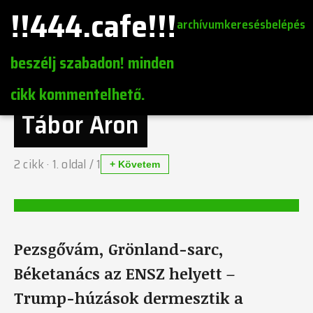
!!444.cafe!!!
archívum
keresés
belépés
beszélj szabadon! minden
cikk kommentelhető.
Tábor Áron
2
cikk ·
1
. oldal /
1
+ Követem
Pezsgővám, Grönland-sarc,
Béketanács az ENSZ helyett –
Trump-húzások dermesztik a