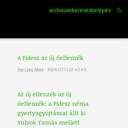
archívum
keresés
belépés
A Fidesz az új óellenzék
Herczeg Márk
-
2026.07.13 22:43:40
Az új ellenzék az új
óellenzék: a Fidesz néma
gyertyagyújtással állt ki
Sulyok Tamás mellett