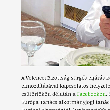
A Velencei Bizottság sürgős eljárás 
elmozdításával kapcsolatos helyzetet
csütörtökön délután a
Facebookon
.
Európa Tanács alkotmányjogi tanács
Európai Bizottságtól, közismertebb n