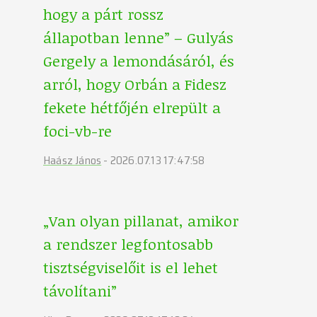
hogy a párt rossz
állapotban lenne” – Gulyás
Gergely a lemondásáról, és
arról, hogy Orbán a Fidesz
fekete hétfőjén elrepült a
foci-vb-re
Haász János
-
2026.07.13 17:47:58
„Van olyan pillanat, amikor
a rendszer legfontosabb
tisztségviselőit is el lehet
távolítani”