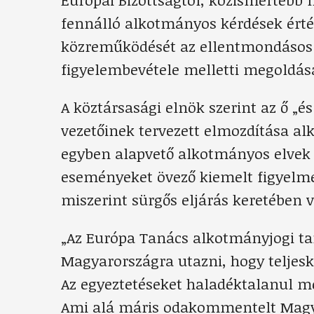
fennálló alkotmányos kérdések érték
közreműködését az ellentmondásos 
figyelembevétele melletti megoldás
A köztársasági elnök szerint az ő „
vezetőinek tervezett elmozdítása al
egyben alapvető alkotmányos elvek s
eseményeket övező kiemelt figyelmet 
miszerint sürgős eljárás keretében v
„Az Európa Tanács alkotmányjogi t
Magyarországra utazni, hogy teljesk
Az egyeztetéseket haladéktalanul m
Ami alá máris odakommentelt Magya