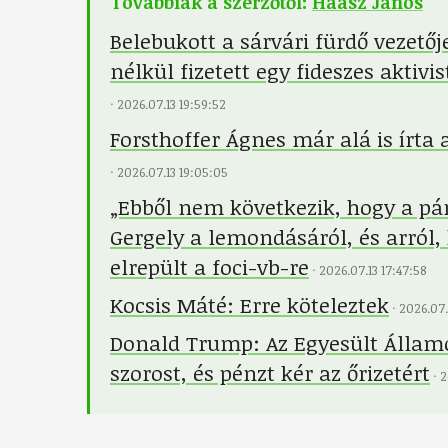
Továbbiak a szerzőtől:
Haász János
Belebukott a sárvári fürdő vezet
nélkül fizetett egy fideszes aktiv
·
2026.07.13 19:59:52
Forsthoffer Ágnes már alá is írta
·
2026.07.13 19:05:05
„Ebből nem következik, hogy a pár
Gergely a lemondásáról, és arról,
elrepült a foci-vb-re
·
2026.07.13 17:47:58
Kocsis Máté: Erre köteleztek
·
2026.07.
Donald Trump: Az Egyesült Államo
szorost, és pénzt kér az őrizetért
·
2