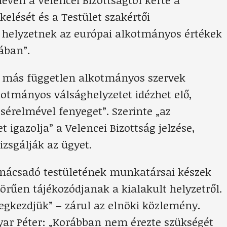
elését és a Testület szakértői
helyzetnek az európai alkotmányos értékek
ában”.
és más független alkotmányos szervek
kotmányos válsághelyzetet idézhet elő,
érelmével fenyeget”. Szerinte „az
igazolja” a Velencei Bizottság jelzése,
izsgálják az ügyet.
anácsadó testületének munkatársai készek
örűen tájékozódjanak a kialakult helyzetről.
egkezdjük” – zárul az elnöki közlemény.
r Péter: „Korábban nem érezte szükségét