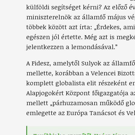
külföldi segítséget kérni? Az előző é
miniszterelnök az államfő május vé
többek között azt írta: „Érdekes, 
egészen jól értette. Még azt is meg
jelentkezzen a lemondásával.”
A Fidesz, amelytől Sulyok az államfő
mellette, korábban a Velencei Bizott
komplett globalista elit részeként 
Alapjogokért Központ főigazgatója a
mellett „párhuzamosan működő globa
emlegette az Európa Tanácsot és Vele