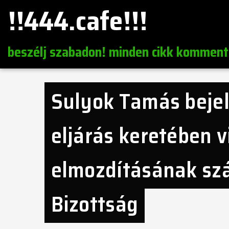
!!444.cafe!!!
beszélj szabadon! minden cikk komment
Sulyok Tamás bejel
eljárás keretében v
elmozdításának szá
Bizottság