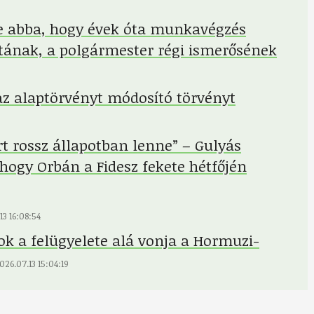
ője abba, hogy évek óta munkavégzés
istának, a polgármester régi ismerősének
 az alaptörvényt módosító törvényt
t rossz állapotban lenne” – Gulyás
 hogy Orbán a Fidesz fekete hétfőjén
13 16:08:54
k a felügyelete alá vonja a Hormuzi-
026.07.13 15:04:19