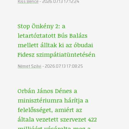
Kiss Bence
-
2026.07.13 17:12:24
Stop Önkény 2: a
letartóztatott Bús Balázs
mellett álltak ki az óbudai
Fidesz szimpátiatüntetésén
Német Szilvi
-
2026.07.13 17:08:25
Orbán János Dénes a
minisztériumra hárítja a
felelősséget, amiért az
általa vezetett szervezet 422
millióért vásárolta meg a