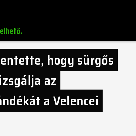
elhető.
entette, hogy sürgős
izsgálja az
ndékát a Velencei