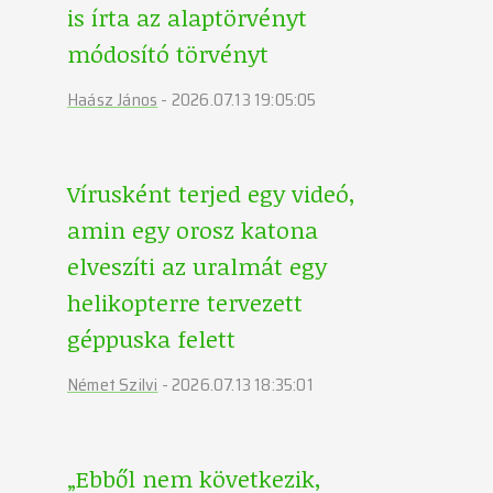
is írta az alaptörvényt
módosító törvényt
Haász János
-
2026.07.13 19:05:05
Vírusként terjed egy videó,
amin egy orosz katona
elveszíti az uralmát egy
helikopterre tervezett
géppuska felett
Német Szilvi
-
2026.07.13 18:35:01
„Ebből nem következik,