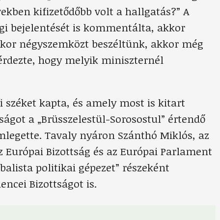
vekben kifizetődőbb volt a hallgatás?” A
gi bejelentését is kommentálta, akkor
amikor négyszemközt beszéltünk, akkor még
kérdezte, hogy melyik miniszternél
i széket kapta, és amely most is kitart
ságot a „Brüsszelestül-Sorosostul” értendő
emlegette. Tavaly nyáron Szánthó Miklós, az
z Európai Bizottság és az Európai Parlament
lista politikai gépezet” részeként
ncei Bizottságot is.