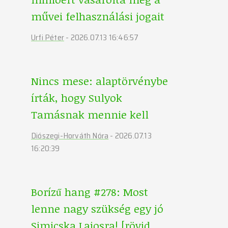
művei felhasználási jogait
Urfi Péter
-
2026.07.13 16:46:57
Nincs mese: alaptörvénybe
írták, hogy Sulyok
Tamásnak mennie kell
Diószegi-Horváth Nóra
-
2026.07.13
16:20:39
Borízű hang #278: Most
lenne nagy szükség egy jó
Simicska Lajosra! [rövid