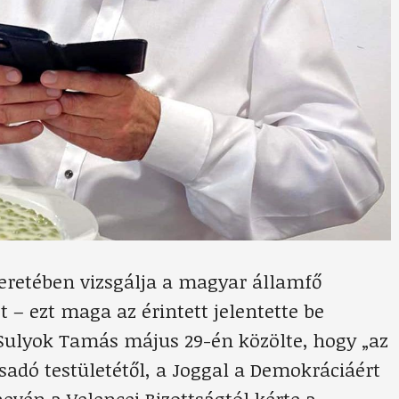
keretében vizsgálja a magyar államfő
 – ezt maga az érintett jelentette be
 Sulyok Tamás május 29-én közölte, hogy „az
adó testületétől, a Joggal a Demokráciáért
evén a Velencei Bizottságtól kérte a