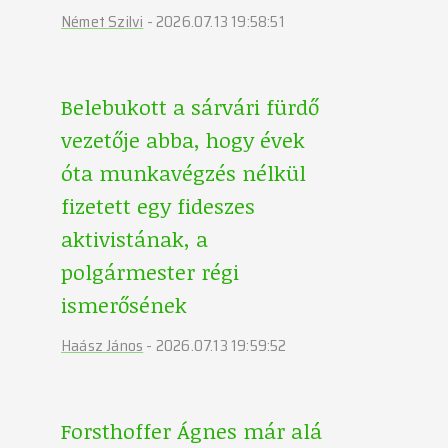
Német Szilvi
-
2026.07.13 19:58:51
Belebukott a sárvári fürdő
vezetője abba, hogy évek
óta munkavégzés nélkül
fizetett egy fideszes
aktivistának, a
polgármester régi
ismerősének
Haász János
-
2026.07.13 19:59:52
Forsthoffer Ágnes már alá