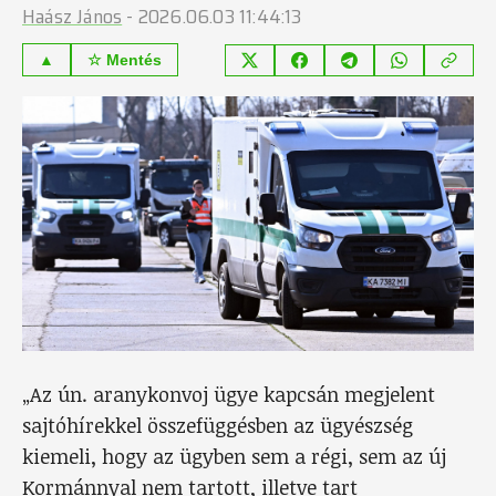
Haász János
-
2026.06.03 11:44:13
▲
☆ Mentés
„Az ún. aranykonvoj ügye kapcsán megjelent
sajtóhírekkel összefüggésben az ügyészség
kiemeli, hogy az ügyben sem a régi, sem az új
Kormánnyal nem tartott, illetve tart