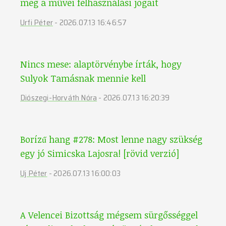
meg a művei felhasználási jogait
Urfi Péter
-
2026.07.13 16:46:57
Nincs mese: alaptörvénybe írták, hogy
Sulyok Tamásnak mennie kell
Diószegi-Horváth Nóra
-
2026.07.13 16:20:39
Borízű hang #278: Most lenne nagy szükség
egy jó Simicska Lajosra! [rövid verzió]
Uj Péter
-
2026.07.13 16:00:03
A Velencei Bizottság mégsem sürgősséggel