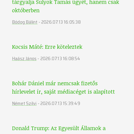
tárgyalja Sulyok Tamás ügyét, hanem csak
októberben
Bódog Bálint
-
2026.07.13 16:05:38
Kocsis Máté: Erre köteleztek
Haász János
-
2026.07.13 16:08:54
Bohár Dániel már nemcsak fizetős
hírlevelet ír, saját médiacéget is alapított
Német Szilvi
-
2026.07.13 15:39:49
Donald Trump: Az Egyesült Államok a