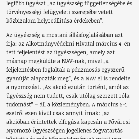
legfőbb ügyészt „az ügyészség függetlenségébe és
törvényességi felügyeleti szerepébe vetett
közbizalom helyreállítása érdekében”.
Az ügyészség a mostani állásfoglalásában azt
írja: az Alkotmányvédelmi Hivatal március 4-én
tett feljelentést az ügyészségen, amely azt
másnap megküldte a NAV-nak, mivel „a
feljelentésben foglaltak a pénzmosás egyszerű
gyanúját alapozták meg”, és a NAV el is rendelte
a nyomozást. „Az akció ezután történt, arról az
ügyészség nem tudott, csak utólag szerzett róla
tudomást” – áll a közleményben. A március 5-i
esetről ezen kívül csak annyit írnak: „az
akcióban érintettek elfogása kapcsán a Fővárosi
Nyomozó Ügyészségen jogellenes fogvatartás
bűntette és más bűncselekmények miatt van