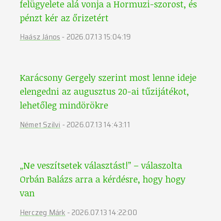
felügyelete alá vonja a Hormuzi-szorost, és
pénzt kér az őrizetért
Haász János
-
2026.07.13 15:04:19
Karácsony Gergely szerint most lenne ideje
elengedni az augusztus 20-ai tűzijátékot,
lehetőleg mindörökre
Német Szilvi
-
2026.07.13 14:43:11
„Ne veszítsetek választást!” – válaszolta
Orbán Balázs arra a kérdésre, hogy hogy
van
Herczeg Márk
-
2026.07.13 14:22:00