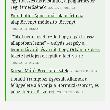
egy fideszes aktivistának, a polgármester
régi ismerősének
·
2026.07.13 19:59:52
Forsthoffer Ágnes már alá is írta az
alaptörvényt módosító törvényt
·
2026.07.13 19:05:05
„Ebből nem következik, hogy a párt rossz
állapotban lenne” – Gulyás Gergely a
lemondásáról, és arról, hogy Orbán a Fidesz
fekete hétfőjén elrepült a foci-vb-re
·
2026.07.13 17:47:58
Kocsis Máté: Erre köteleztek
·
2026.07.13 16:08:54
Donald Trump: Az Egyesült Államok a
felügyelete alá vonja a Hormuzi-szorost, és
pénzt kér az őrizetért
·
2026.07.13 15:04:19