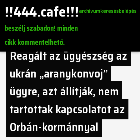
!!444.cafe!!!
archívum
keresés
belépés
beszélj szabadon! minden
cikk kommentelhető.
Reagált az ügyészség az
ukrán „aranykonvoj”
ügyre, azt állítják, nem
tartottak kapcsolatot az
Orbán-kormánnyal