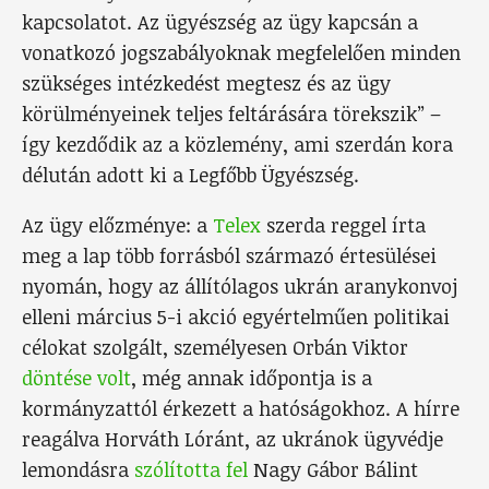
kapcsolatot. Az ügyészség az ügy kapcsán a
vonatkozó jogszabályoknak megfelelően minden
szükséges intézkedést megtesz és az ügy
körülményeinek teljes feltárására törekszik” –
így kezdődik az a közlemény, ami szerdán kora
délután adott ki a Legfőbb Ügyészség.
Az ügy előzménye: a
Telex
szerda reggel írta
meg a lap több forrásból származó értesülései
nyomán, hogy az állítólagos ukrán aranykonvoj
elleni március 5-i akció egyértelműen politikai
célokat szolgált, személyesen Orbán Viktor
döntése volt
, még annak időpontja is a
kormányzattól érkezett a hatóságokhoz. A hírre
reagálva Horváth Lóránt, az ukránok ügyvédje
lemondásra
szólította fel
Nagy Gábor Bálint