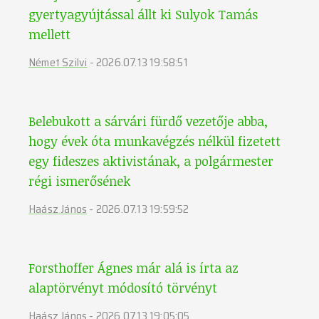
gyertyagyújtással állt ki Sulyok Tamás
mellett
Német Szilvi
-
2026.07.13 19:58:51
Belebukott a sárvári fürdő vezetője abba,
hogy évek óta munkavégzés nélkül fizetett
egy fideszes aktivistának, a polgármester
régi ismerősének
Haász János
-
2026.07.13 19:59:52
Forsthoffer Ágnes már alá is írta az
alaptörvényt módosító törvényt
Haász János
-
2026.07.13 19:05:05