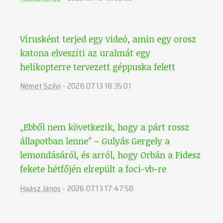
Vírusként terjed egy videó, amin egy orosz
katona elveszíti az uralmát egy
helikopterre tervezett géppuska felett
Német Szilvi
-
2026.07.13 18:35:01
„Ebből nem következik, hogy a párt rossz
állapotban lenne” – Gulyás Gergely a
lemondásáról, és arról, hogy Orbán a Fidesz
fekete hétfőjén elrepült a foci-vb-re
Haász János
-
2026.07.13 17:47:58