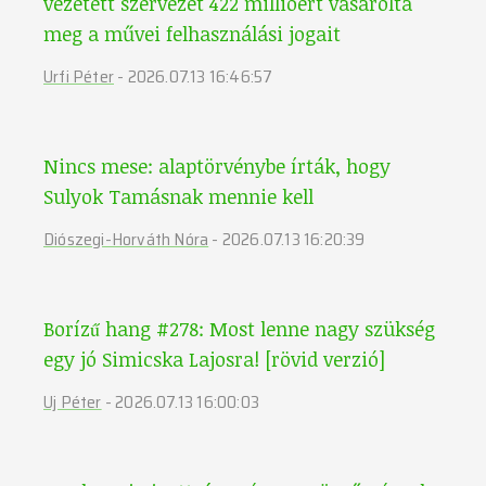
vezetett szervezet 422 millióért vásárolta
meg a művei felhasználási jogait
Urfi Péter
-
2026.07.13 16:46:57
Nincs mese: alaptörvénybe írták, hogy
Sulyok Tamásnak mennie kell
Diószegi-Horváth Nóra
-
2026.07.13 16:20:39
Borízű hang #278: Most lenne nagy szükség
egy jó Simicska Lajosra! [rövid verzió]
Uj Péter
-
2026.07.13 16:00:03