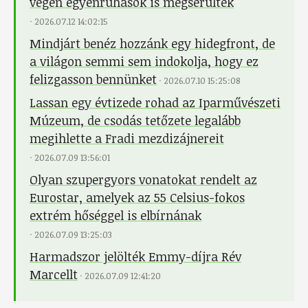
végén egyenruhások is megsérültek
·
2026.07.12 14:02:15
Mindjárt benéz hozzánk egy hidegfront, de
a világon semmi sem indokolja, hogy ez
felizgasson bennünket
·
2026.07.10 15:25:08
Lassan egy évtizede rohad az Iparművészeti
Múzeum, de csodás tetőzete legalább
megihlette a Fradi mezdizájnereit
·
2026.07.09 13:56:01
Olyan szupergyors vonatokat rendelt az
Eurostar, amelyek az 55 Celsius-fokos
extrém hőséggel is elbírnának
·
2026.07.09 13:25:03
Harmadszor jelölték Emmy-díjra Rév
Marcellt
·
2026.07.09 12:41:20