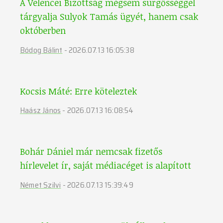
A Velencei Bizottság mégsem sürgősséggel
tárgyalja Sulyok Tamás ügyét, hanem csak
októberben
Bódog Bálint
-
2026.07.13 16:05:38
Kocsis Máté: Erre köteleztek
Haász János
-
2026.07.13 16:08:54
Bohár Dániel már nemcsak fizetős
hírlevelet ír, saját médiacéget is alapított
Német Szilvi
-
2026.07.13 15:39:49