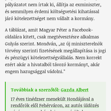
pályázatot nem írtak ki, állítja az exminiszter,
és semmilyen érdemi költségvetési kihatással
járó kötelezettséget nem vállalt a kormány.
A táblázat, amit Magyar Péter a Facebook-
oldalára kitett, csak megtévesztésre alkalmas
Gulyás szerint. Mondván, „az új miniszterelnök
törvény szerinti fizetésének megállapítása is jogi
és pénzügyi kötelezettségvállalás. Nem korrekt
ezért akár a hivatalból távozó kormányt, akár
engem hazugsággal vádolni.”
Továbbiak a szerzőtől:
Gazda Albert
17 éves tinédzser menekült Hondájával a
rendőrök elől Fehérváron, az autós üldözés