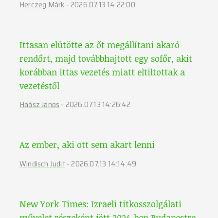
Herczeg Márk
-
2026.07.13 14:22:00
Ittasan elütötte az őt megállítani akaró
rendőrt, majd továbbhajtott egy sofőr, akit
korábban ittas vezetés miatt eltiltottak a
vezetéstől
Haász János
-
2026.07.13 14:26:42
Az ember, aki ott sem akart lenni
Windisch Judit
-
2026.07.13 14:14:49
New York Times: Izraeli titkosszolgálati
művelet részeként jött 2024-ben Budapestre