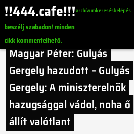
!!444.cafe!!!
archívum
keresés
belépés
beszélj szabadon! minden
cikk kommentelhető.
Magyar Péter: Gulyás
Gergely hazudott – Gulyás
Gergely: A miniszterelnök
hazugsággal vádol, noha ő
állít valótlant