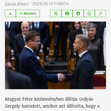
Gazda Albert
-
2026.05.12 11:08:04
▲
☆ Mentés
Magyar Péter közleményben állítja: Gulyás
Gergely hazudott, amikor azt állította, hogy a