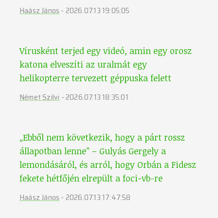
Haász János
-
2026.07.13 19:05:05
Vírusként terjed egy videó, amin egy orosz
katona elveszíti az uralmát egy
helikopterre tervezett géppuska felett
Német Szilvi
-
2026.07.13 18:35:01
„Ebből nem következik, hogy a párt rossz
állapotban lenne” – Gulyás Gergely a
lemondásáról, és arról, hogy Orbán a Fidesz
fekete hétfőjén elrepült a foci-vb-re
Haász János
-
2026.07.13 17:47:58