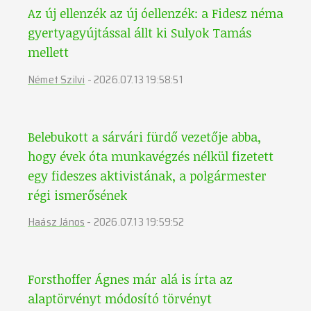
Az új ellenzék az új óellenzék: a Fidesz néma
gyertyagyújtással állt ki Sulyok Tamás
mellett
Német Szilvi
-
2026.07.13 19:58:51
Belebukott a sárvári fürdő vezetője abba,
hogy évek óta munkavégzés nélkül fizetett
egy fideszes aktivistának, a polgármester
régi ismerősének
Haász János
-
2026.07.13 19:59:52
Forsthoffer Ágnes már alá is írta az
alaptörvényt módosító törvényt