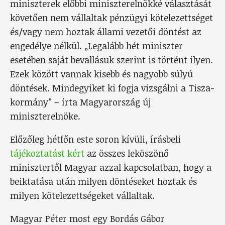
miniszterek előbbi miniszterelnökké választását
követően nem vállaltak pénzügyi kötelezettséget
és/vagy nem hoztak állami vezetői döntést az
engedélye nélkül. „Legalább hét miniszter
esetében saját bevallásuk szerint is történt ilyen.
Ezek között vannak kisebb és nagyobb súlyú
döntések. Mindegyiket ki fogja vizsgálni a Tisza-
kormány” – írta Magyarország új
miniszterelnöke.
Előzőleg hétfőn este soron kívüli, írásbeli
tájékoztatást kért
az összes leköszönő
minisztertől Magyar azzal kapcsolatban, hogy a
beiktatása után milyen döntéseket hoztak és
milyen kötelezettségeket vállaltak.
Magyar Péter most egy Bordás Gábor