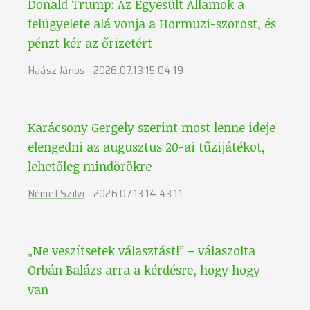
Donald Trump: Az Egyesült Államok a
felügyelete alá vonja a Hormuzi-szorost, és
pénzt kér az őrizetért
Haász János
-
2026.07.13 15:04:19
Karácsony Gergely szerint most lenne ideje
elengedni az augusztus 20-ai tűzijátékot,
lehetőleg mindörökre
Német Szilvi
-
2026.07.13 14:43:11
„Ne veszítsetek választást!” – válaszolta
Orbán Balázs arra a kérdésre, hogy hogy
van