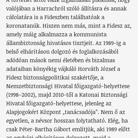
valójában a Harrachról szóló állításra és annak
cáfolatára is a Fideszben találhatóak a
koronatanúk. Hiszen nem más, mint a Fidesz az,
amely máig alkalmazza a kommunista
állambiztonság hivatásos tisztjeit. Az 1989-ig a
belső elhárításon dolgozó és foglalkozásából
adódóan mások nemi életében és bizalmas
adataiban könyékig vájkáló Horváth József a
Fidesz biztonságpolitikai szakértője, a
Nemzetbiztonsági Hivatal főigazgató-helyettese
(1998–2002), majd 2010-től a Katonai Biztonsági
Hivatal főigazgató-helyettese, jelenleg az
Alapjogokért Központ „tanácsadója”. Nem ő az
egyetlen, a névsor hosszan folytatható. Elég, ha
csak Péter-Bartha Gábort említjük, aki 1989 előtt
az egyházi elhárításon dolgozott, majd a