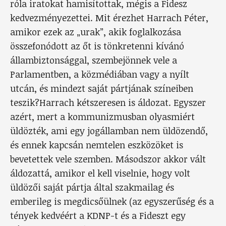
róla iratokat hamisítottak, mégis a Fidesz
kedvezményezettei. Mit érezhet Harrach Péter,
amikor ezek az „urak”, akik foglalkozása
összefonódott az őt is tönkretenni kívánó
állambiztonsággal, szembejönnek vele a
Parlamentben, a közmédiában vagy a nyílt
utcán, és mindezt saját pártjának színeiben
teszik?Harrach kétszeresen is áldozat. Egyszer
azért, mert a kommunizmusban olyasmiért
üldözték, ami egy jogállamban nem üldözendő,
és ennek kapcsán nemtelen eszközöket is
bevetettek vele szemben. Másodszor akkor vált
áldozattá, amikor el kell viselnie, hogy volt
üldözői saját pártja által szakmailag és
emberileg is megdicsőülnek (az egyszerűség és a
tények kedvéért a KDNP-t és a Fideszt egy