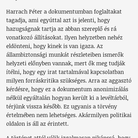
Harrach Péter a dokumentumban foglaltakat
tagadja, ami egyúttal azt is jelenti, hogy
hazugságnak tartja az abban szereplő és rá
vonatkozó állításokat. Ilyen helyzetben nehéz
eldönteni, hogy kinek is van igaza. Az
állambiztonsági munkát részleteiben ismerők
helyzeti előnyben vannak, mert ők meg tudják
ítélni, hogy egy irat tartalmával kapcsolatban
milyen forráskritika szükséges. Arra az aggasztó
kérdésre, hogy ez a dokumentum anonimizálás
nélkül egyáltalán hogyan került ki a levéltárból,
térjünk vissza később. Ez ugyanis a törvény
értelmében nem lehetséges. Akármilyen politikai
oldalon is áll az érintett.
A történet attól válik izgalmasan pikánssá, hogy