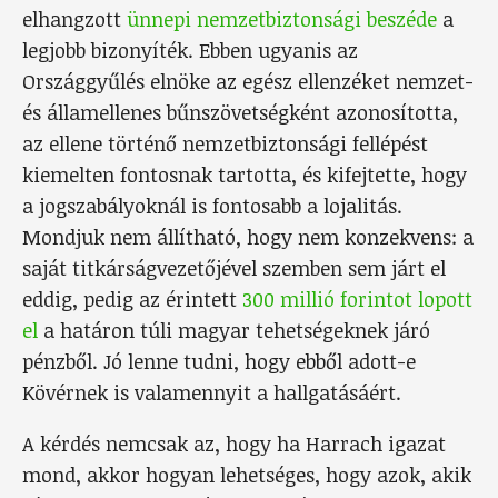
elhangzott
ünnepi nemzetbiztonsági beszéde
a
legjobb bizonyíték. Ebben ugyanis az
Országgyűlés elnöke az egész ellenzéket nemzet-
és államellenes bűnszövetségként azonosította,
az ellene történő nemzetbiztonsági fellépést
kiemelten fontosnak tartotta, és kifejtette, hogy
a jogszabályoknál is fontosabb a lojalitás.
Mondjuk nem állítható, hogy nem konzekvens: a
saját titkárságvezetőjével szemben sem járt el
eddig, pedig az érintett
300 millió forintot lopott
el
a határon túli magyar tehetségeknek járó
pénzből. Jó lenne tudni, hogy ebből adott-e
Kövérnek is valamennyit a hallgatásáért.
A kérdés nemcsak az, hogy ha Harrach igazat
mond, akkor hogyan lehetséges, hogy azok, akik