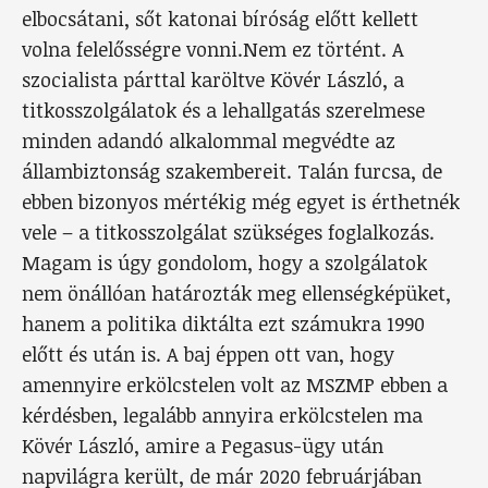
elbocsátani, sőt katonai bíróság előtt kellett
volna felelősségre vonni.Nem ez történt. A
szocialista párttal karöltve Kövér László, a
titkosszolgálatok és a lehallgatás szerelmese
minden adandó alkalommal megvédte az
állambiztonság szakembereit. Talán furcsa, de
ebben bizonyos mértékig még egyet is érthetnék
vele – a titkosszolgálat szükséges foglalkozás.
Magam is úgy gondolom, hogy a szolgálatok
nem önállóan határozták meg ellenségképüket,
hanem a politika diktálta ezt számukra 1990
előtt és után is. A baj éppen ott van, hogy
amennyire erkölcstelen volt az MSZMP ebben a
kérdésben, legalább annyira erkölcstelen ma
Kövér László, amire a Pegasus-ügy után
napvilágra került, de már 2020 februárjában