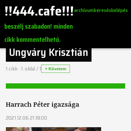
!!444.cafe!!!
archívum
keresés
belépés
beszélj szabadon! minden
cikk kommentelhető.
Ungváry Krisztián
1
cikk ·
1
. oldal /
1
+ Követem
Harrach Péter igazsága
2021.12.06 21:18:00