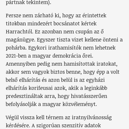
pártnak tekintem).
Persze nem zárható ki, hogy az érintettek
titokban mindezért bocsánatot kértek
Harrachtól. Ez azonban nem csupán az ő
magánügye. Egyszer tiszta vizet kellene önteni a
pohárba. Egykori irathamisítók nem lehetnek
2021-ben a magyar demokrácia őrei.
Amennyiben pedig nem hamisítottak iratokat,
akkor sem vagyok biztos benne, hogy épp a volt
belső elhárítás és azon belül is az egyházi
elhárítás korifeusai azok, akik a leginkább
predesztináltak arra, hogy hivatásszerűen
befolyásolják a magyar közvéleményt.
Végül vissza kell térnem az iratnyilvánosság
kérdésére. A szigorúan szenzitív adatok