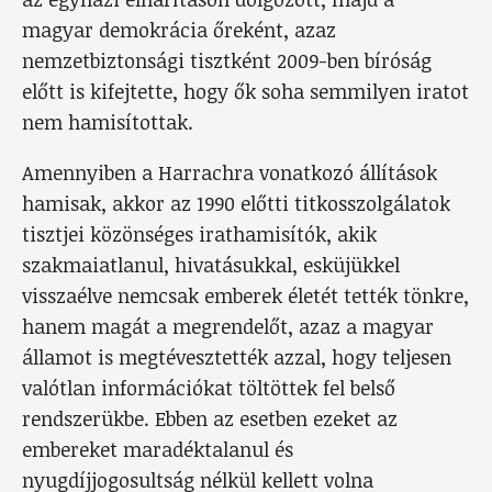
magyar demokrácia őreként, azaz
nemzetbiztonsági tisztként 2009-ben bíróság
előtt is kifejtette, hogy ők soha semmilyen iratot
nem hamisítottak.
Amennyiben a Harrachra vonatkozó állítások
hamisak, akkor az 1990 előtti titkosszolgálatok
tisztjei közönséges irathamisítók, akik
szakmaiatlanul, hivatásukkal, esküjükkel
visszaélve nemcsak emberek életét tették tönkre,
hanem magát a megrendelőt, azaz a magyar
államot is megtévesztették azzal, hogy teljesen
valótlan információkat töltöttek fel belső
rendszerükbe. Ebben az esetben ezeket az
embereket maradéktalanul és
nyugdíjjogosultság nélkül kellett volna