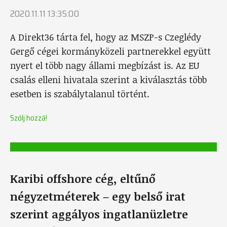
2020.11.11 13:35:00
A Direkt36 tárta fel, hogy az MSZP-s Czeglédy
Gergő cégei kormányközeli partnerekkel együtt
nyert el több nagy állami megbízást is. Az EU
csalás elleni hivatala szerint a kiválasztás több
esetben is szabálytalanul történt.
Szólj hozzá!
Karibi offshore cég, eltűnő
négyzetméterek – egy belső irat
szerint aggályos ingatlanüzletre