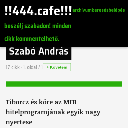
!!444.cafe!!!
archívum
keresés
belépés
beszélj szabadon! minden
cikk kommentelhető.
Szabó András
17
cikk ·
1
. oldal /
1
+ Követem
Tiborcz és köre az MFB
hitelprogramjának egyik nagy
nyertese