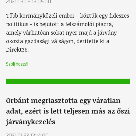
2021.03.09 13:05:00
Több kormányközeli ember - köztük egy fideszes
politikus - is bejutott a felszámolói piacra,
amely várhatóan sokat nyer majd a járvány
okozta gazdasági válságon, derítette ki a
Direkt36.
Szólj hozzá!
Orbánt megriasztotta egy váratlan
adat, ezért is lett teljesen más az őszi
járványkezelés
2021.01.22 13:14:00