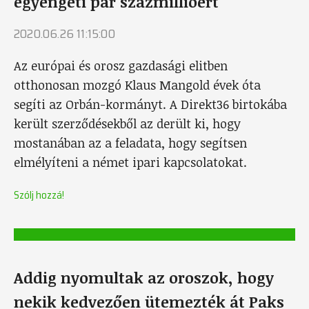
egyengeti pár százmillióért
2020.06.26 11:15:00
Az európai és orosz gazdasági elitben
otthonosan mozgó Klaus Mangold évek óta
segíti az Orbán-kormányt. A Direkt36 birtokába
került szerződésekből az derült ki, hogy
mostanában az a feladata, hogy segítsen
elmélyíteni a német ipari kapcsolatokat.
Szólj hozzá!
Addig nyomultak az oroszok, hogy
nekik kedvezően ütemezték át Paks