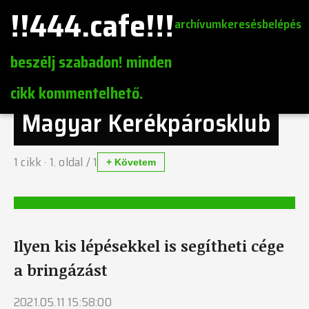
!!444.cafe!!!
archívum
keresés
belépés
beszélj szabadon! minden
cikk kommentelhető.
Magyar Kerékpárosklub
1
cikk ·
1
. oldal /
1
+ Követem
Ilyen kis lépésekkel is segítheti cége
a bringázást
2021.05.11 15:58:00