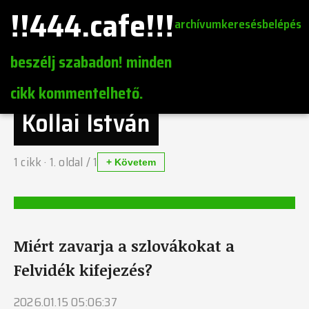
!!444.cafe!!!
archívum
keresés
belépés
beszélj szabadon! minden
cikk kommentelhető.
Kollai István
1
cikk ·
1
. oldal /
1
+ Követem
Miért zavarja a szlovákokat a
Felvidék kifejezés?
2026.01.15 05:06:37