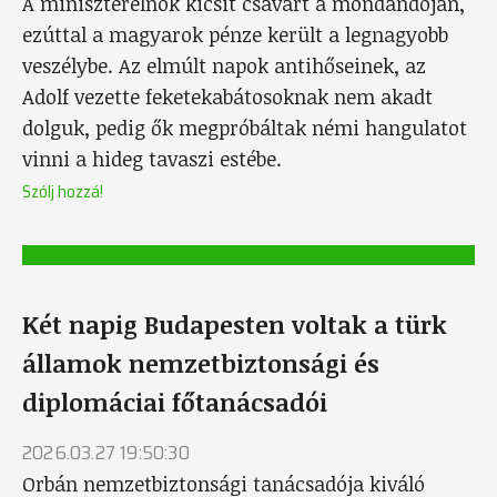
A miniszterelnök kicsit csavart a mondandóján,
ezúttal a magyarok pénze került a legnagyobb
veszélybe. Az elmúlt napok antihőseinek, az
Adolf vezette feketekabátosoknak nem akadt
dolguk, pedig ők megpróbáltak némi hangulatot
vinni a hideg tavaszi estébe.
Szólj hozzá!
Két napig Budapesten voltak a türk
államok nemzetbiztonsági és
diplomáciai főtanácsadói
2026.03.27 19:50:30
Orbán nemzetbiztonsági tanácsadója kiváló