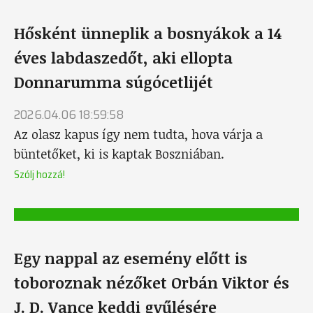
Hősként ünneplik a bosnyákok a 14
éves labdaszedőt, aki ellopta
Donnarumma súgócetlijét
2026.04.06 18:59:58
Az olasz kapus így nem tudta, hova várja a
büntetőket, ki is kaptak Boszniában.
Szólj hozzá!
Egy nappal az esemény előtt is
toboroznak nézőket Orbán Viktor és
J. D. Vance keddi gyűlésére