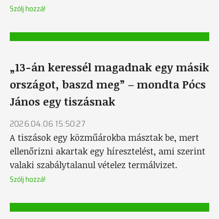
Szólj hozzá!
„13-án keressél magadnak egy másik
országot, baszd meg” – mondta Pócs
János egy tiszásnak
2026.04.06 15:50:27
A tiszások egy közműárokba másztak be, mert
ellenőrizni akartak egy híresztelést, ami szerint
valaki szabálytalanul vételez termálvizet.
Szólj hozzá!