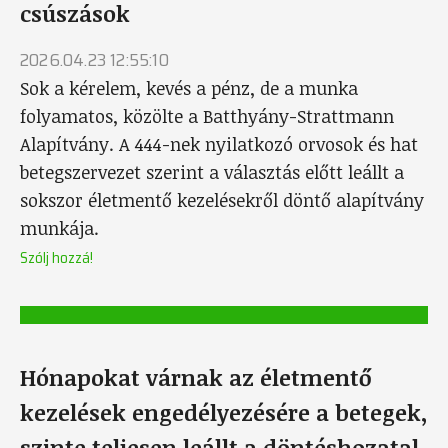
csúszások
2026.04.23 12:55:10
Sok a kérelem, kevés a pénz, de a munka
folyamatos, közölte a Batthyány-Strattmann
Alapítvány. A 444-nek nyilatkozó orvosok és hat
betegszervezet szerint a választás előtt leállt a
sokszor életmentő kezelésekről döntő alapítvány
munkája.
Szólj hozzá!
Hónapokat várnak az életmentő
kezelések engedélyezésére a betegek,
szinte teljesen leállt a döntéshozatal