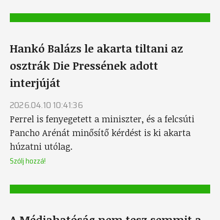
Hankó Balázs le akarta tiltani az
osztrák Die Pressének adott
interjúját
2026.04.10 10:41:36
Perrel is fenyegetett a miniszter, és a felcsúti
Pancho Arénát minősítő kérdést is ki akarta
húzatni utólag.
Szólj hozzá!
A Médiahatóság nem tesz semmit a