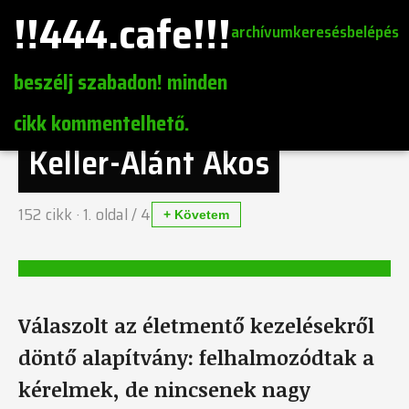
!!444.cafe!!!
archívum
keresés
belépés
beszélj szabadon! minden
cikk kommentelhető.
Keller-Alánt Ákos
152
cikk ·
1
. oldal /
4
+ Követem
Válaszolt az életmentő kezelésekről
döntő alapítvány: felhalmozódtak a
kérelmek, de nincsenek nagy