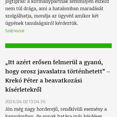
jogtiprás: a kormánypártnak semmilyen eszköz
nem túl drága, ami a hatalomban maradását
szolgálhatja, mondja az ügyvéd amikor két
ügyének tanulságairól kérdeztük.
Szólj hozzá!
„Itt azért erősen felmerül a gyanú,
hogy orosz javaslatra történhetett” –
Krekó Péter a beavatkozási
kísérletekről
2026.04.02 13:04:36
Jön még nagy horderejű, rendkívüli esemény a
kampányban, de annak hatása már kérdéses,