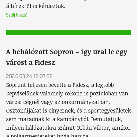
álhírekről is kérdeztük.
Szólj hozzá!
A behálózott Sopron – így ural le egy
várost a Fidesz
2026.03.24 19:07:52
Sopront teljesen bevette a Fidesz, a legtöbb
képviselőnek valamely rokona is pozícióban van
városi cégnél vagy az önkormányzatban.
Ösztöndíjakat is elnyernek, és a sportegyesületek
sem maradnak ki a kampányból. Bemutatjuk,
milyen hálózatokra számít Orbán Viktor, amikor
a polgármestereket hívja harcba.