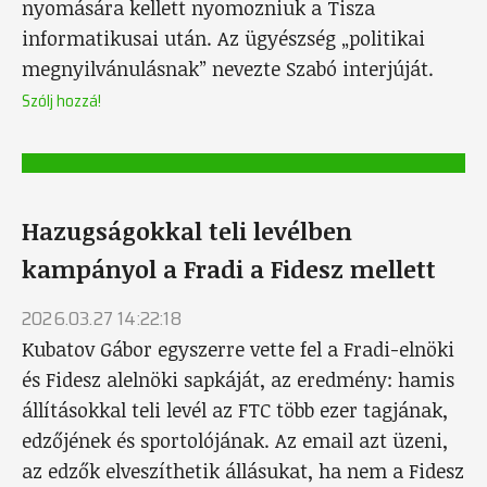
nyomására kellett nyomozniuk a Tisza
informatikusai után. Az ügyészség „politikai
megnyilvánulásnak” nevezte Szabó interjúját.
Szólj hozzá!
Hazugságokkal teli levélben
kampányol a Fradi a Fidesz mellett
2026.03.27 14:22:18
Kubatov Gábor egyszerre vette fel a Fradi-elnöki
és Fidesz alelnöki sapkáját, az eredmény: hamis
állításokkal teli levél az FTC több ezer tagjának,
edzőjének és sportolójának. Az email azt üzeni,
az edzők elveszíthetik állásukat, ha nem a Fidesz