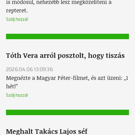
is módosul, nehezebb lesz megközelíteni a
repteret.
Szólj hozzá!
Tóth Vera arról posztolt, hogy tiszás
2026.04.06 13:09:36
Megnézte a Magyar Péter-filmet, és azt üzeni: „1
hét!”
Szólj hozzá!
Meghalt Takács Lajos séf