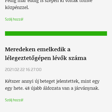
Pedig már eddig is szépen ki voltak tömve
közpénzzel.
Szólj hozzá!
Meredeken emelkedik a
lélegeztetőgépen lévők száma
2021.02.22 16:27:00
Kétszer annyi új beteget jelentettek, mint egy
egy hete. 48 újabb áldozata van a járványnak.
Szólj hozzá!