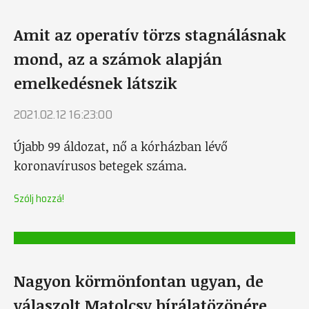
Amit az operatív törzs stagnálásnak
mond, az a számok alapján
emelkedésnek látszik
2021.02.12 16:23:00
Újabb 99 áldozat, nő a kórházban lévő
koronavírusos betegek száma.
Szólj hozzá!
Nagyon körmönfontan ugyan, de
válaszolt Matolcsy bírálatözönére