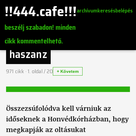
!!444.cafe!!!
archívum
keresés
belépés
beszélj szabadon! minden
cikk kommentelhető.
haszanz
971
cikk ·
1
. oldal /
20
+ Követem
Összezsúfolódva kell várniuk az
időseknek a Honvédkórházban, hogy
megkapják az oltásukat