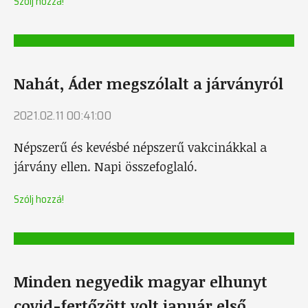
Szólj hozzá!
Nahát, Áder megszólalt a járványról
2021.02.11 00:41:00
Népszerű és kevésbé népszerű vakcinákkal a
járvány ellen. Napi összefoglaló.
Szólj hozzá!
Minden negyedik magyar elhunyt
covid-fertőzött volt január első