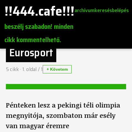
!!444.cafe!!!
archívum
keresés
belépés
beszélj szabadon! minden
cikk kommentelhető.
Eurosport
5
cikk ·
1
. oldal /
1
+ Követem
Pénteken lesz a pekingi téli olimpia
megnyitója, szombaton már esély
van magyar éremre