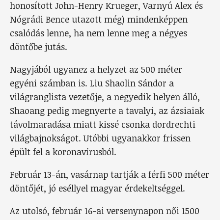
honosított John-Henry Krueger, Varnyú Alex és
Nógrádi Bence utazott még) mindenképpen
csalódás lenne, ha nem lenne meg a négyes
döntőbe jutás.
Nagyjából ugyanez a helyzet az 500 méter
egyéni számban is. Liu Shaolin Sándor a
világranglista vezetője, a negyedik helyen álló,
Shaoang pedig megnyerte a tavalyi, az ázsiaiak
távolmaradása miatt kissé csonka dordrechti
világbajnokságot. Utóbbi ugyanakkor frissen
épült fel a koronavírusból.
Február 13-án, vasárnap tartják a férfi 500 méter
döntőjét, jó eséllyel magyar érdekeltséggel.
Az utolsó, február 16-ai versenynapon női 1500