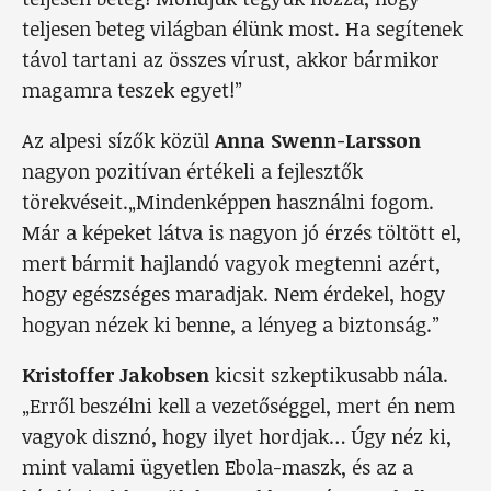
teljesen beteg világban élünk most. Ha segítenek
távol tartani az összes vírust, akkor bármikor
magamra teszek egyet!”
Az alpesi sízők közül
Anna Swenn-Larsson
nagyon pozitívan értékeli a fejlesztők
törekvéseit.„Mindenképpen használni fogom.
Már a képeket látva is nagyon jó érzés töltött el,
mert bármit hajlandó vagyok megtenni azért,
hogy egészséges maradjak. Nem érdekel, hogy
hogyan nézek ki benne, a lényeg a biztonság.”
Kristoffer Jakobsen
kicsit szkeptikusabb nála.
„Erről beszélni kell a vezetőséggel, mert én nem
vagyok disznó, hogy ilyet hordjak… Úgy néz ki,
mint valami ügyetlen Ebola-maszk, és az a