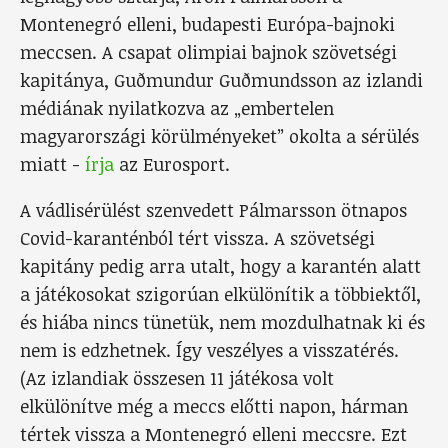
Montenegró elleni, budapesti Európa-bajnoki
meccsen. A csapat olimpiai bajnok szövetségi
kapitánya, Guðmundur Guðmundsson az izlandi
médiának nyilatkozva az „embertelen
magyarországi körülményeket” okolta a sérülés
miatt -
írja
az Eurosport.
A vádlisérülést szenvedett Pálmarsson ötnapos
Covid-karanténból tért vissza. A szövetségi
kapitány pedig arra utalt, hogy a karantén alatt
a játékosokat szigorúan elkülönítik a többiektől,
és hiába nincs tünetük, nem mozdulhatnak ki és
nem is edzhetnek. Így veszélyes a visszatérés.
(Az izlandiak összesen 11 játékosa volt
elkülönítve még a meccs előtti napon, hárman
tértek vissza a Montenegró elleni meccsre. Ezt