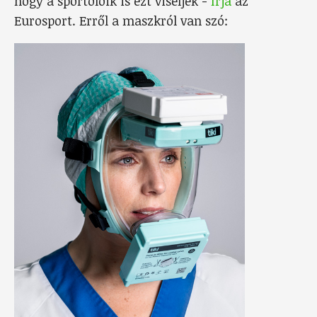
hogy a sportolóik is ezt viseljék -
írja
az
Eurosport. Erről a maszkról van szó: