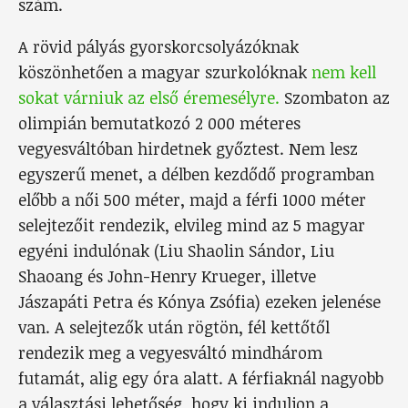
szám.
A rövid pályás gyorskorcsolyázóknak
köszönhetően a magyar szurkolóknak
nem kell
sokat várniuk az első éremesélyre.
Szombaton az
olimpián bemutatkozó 2 000 méteres
vegyesváltóban hirdetnek győztest. Nem lesz
egyszerű menet, a délben kezdődő programban
előbb a női 500 méter, majd a férfi 1000 méter
selejtezőit rendezik, elvileg mind az 5 magyar
egyéni indulónak (Liu Shaolin Sándor, Liu
Shaoang és John-Henry Krueger, illetve
Jászapáti Petra és Kónya Zsófia) ezeken jelenése
van. A selejtezők után rögtön, fél kettőtől
rendezik meg a vegyesváltó mindhárom
futamát, alig egy óra alatt. A férfiaknál nagyobb
a választási lehetőség, hogy ki induljon a