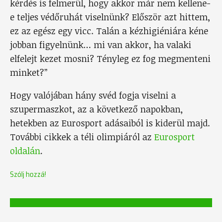
kérdés is felmerül, hogy akkor már nem kellene-
e teljes védőruhát viselnünk? Először azt hittem,
ez az egész egy vicc. Talán a kézhigiéniára kéne
jobban figyelnünk… mi van akkor, ha valaki
elfelejt kezet mosni? Tényleg ez fog megmenteni
minket?”
Hogy valójában hány svéd fogja viselni a
szupermaszkot, az a következő napokban,
hetekben az Eurosport adásaiból is kiderül majd.
További cikkek a téli olimpiáról az
Eurosport
oldalán
.
Szólj hozzá!