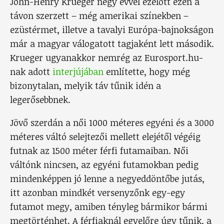
John-Henry Krueger négy évvel ezelőtt ezen a
távon szerzett – még amerikai színekben –
ezüstérmet, illetve a tavalyi Európa-bajnokságon
már a magyar válogatott tagjaként lett második.
Krueger ugyanakkor nemrég az Eurosport.hu-
nak adott
interjújában
említette, hogy még
bizonytalan, melyik táv tűnik idén a
legerősebbnek.
Jövő szerdán a női 1000 méteres egyéni és a 3000
méteres váltó selejtezői mellett elejétől végéig
futnak az 1500 méter férfi futamaiban. Női
váltónk nincsen, az egyéni futamokban pedig
mindenképpen jó lenne a negyeddöntőbe jutás,
itt azonban mindkét versenyzőnk egy-egy
futamot megy, amiben tényleg bármikor bármi
megtörténhet. A férfiaknál egyelőre úgy tűnik, a