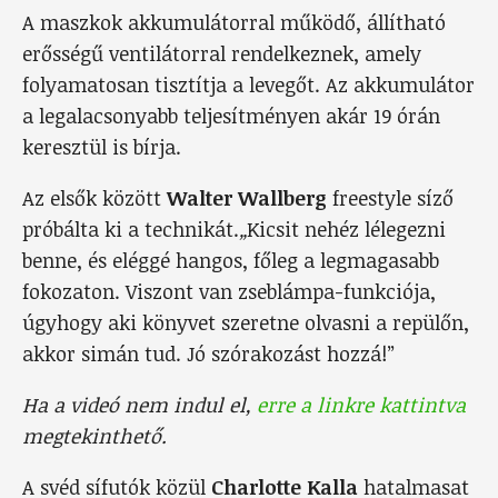
A maszkok akkumulátorral működő, állítható
erősségű ventilátorral rendelkeznek, amely
folyamatosan tisztítja a levegőt. Az akkumulátor
a legalacsonyabb teljesítményen akár 19 órán
keresztül is bírja.
Az elsők között
Walter Wallberg
freestyle síző
próbálta ki a technikát.
„
Kicsit nehéz lélegezni
benne, és eléggé hangos, főleg a legmagasabb
fokozaton. Viszont van zseblámpa-funkciója,
úgyhogy aki könyvet szeretne olvasni a repülőn,
akkor simán tud. Jó szórakozást hozzá!”
Ha a videó nem indul el,
erre a linkre kattintva
megtekinthető.
A svéd sífutók közül
Charlotte Kalla
hatalmasat