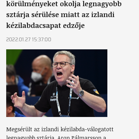
körülményeket okolja legnagyobb
sztárja sérülése miatt az izlandi
kézilabdacsapat edzője
2022.01.27 15:37:00
Megsérült az izlandi kézilabda-válogatott
legnagyobb sztárja, Aron Pálmarsson a