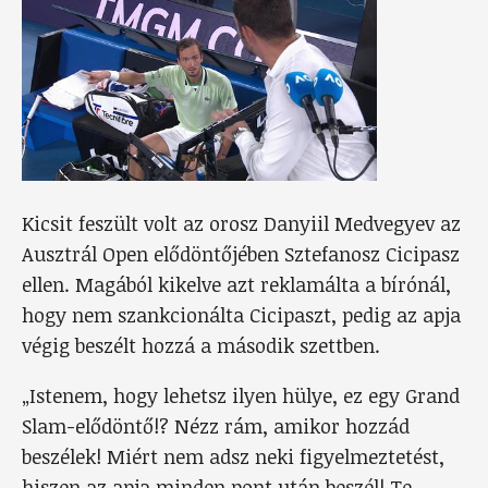
Kicsit feszült volt az orosz Danyiil Medvegyev az
Ausztrál Open elődöntőjében Sztefanosz Cicipasz
ellen. Magából kikelve azt reklamálta a bírónál,
hogy nem szankcionálta Cicipaszt, pedig az apja
végig beszélt hozzá a második szettben.
„Istenem, hogy lehetsz ilyen hülye, ez egy Grand
Slam-elődöntő!? Nézz rám, amikor hozzád
beszélek! Miért nem adsz neki figyelmeztetést,
hiszen az apja minden pont után beszél! Te