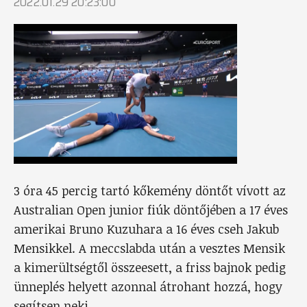
2022.01.29 20:23:00
3 óra 45 percig tartó kőkemény döntőt vívott az
Australian Open junior fiúk döntőjében a 17 éves
amerikai Bruno Kuzuhara a 16 éves cseh Jakub
Mensikkel. A meccslabda után a vesztes Mensik
a kimerültségtől összeesett, a friss bajnok pedig
ünneplés helyett azonnal átrohant hozzá, hogy
segítsen neki.