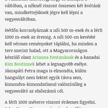
váltóban, a nőknél viszont összesen két kvótánk
van, mindkettejüknek jégre kell lépni a
vegyesváltóban.
Hétfőn korcsolyáznak a női 500 m-esek és a férfi
1000 m-esek az éremig. A női 500-on kevésbé
kell vérmes reményeket táplálni, ha minden a
terv szerint halad, ott a Magyarországon
készülő olasz
Arianna Fontanának
és a kanadai
Kim Boutinnek
lehet a legnagyobb esélye.
Jászapáti Petra maga is elmondta, külön
hangsúlyt nem fektet egyik távra sem,
kimondva-kimondatlanul valószínűleg a
vegyesváltó az elsőszámú cél.
A férfi 1000 méterre viszont érdemes figyelni.