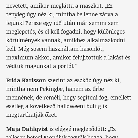
nevetett, amikor meglátta a maszkot. „Ez
tényleg úgy néz ki, mintha be lenne zárva a
fejünk! Persze egy idő után már semmi sem
meglepetés, és el kell fogadni, hogy különleges
körülmények vannak, amikhez alkalmazkodni
kell. Még sosem használtam hasonlót,
maximum akkor, amikor felújítottuk a lakást és
védtük magunkat a portól.”
Frida Karlsson
szerint az eszköz úgy néz ki,
mintha nem Pekingbe, hanem az űrbe
mennének, de reméli, hogy segíteni fog, emellett
esetleg a következő halloweeni buliig is
megtarthatják őket.
Maja Dahlqvist
is eléggé meglepődött: „Ez
teljesen beteg! Mondjuk tegyük hozzá, hogy