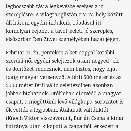
leghosszabb táv a legkevésbé esélyes a jó
szereplésre. A világranglistán a 7-17. hely között
áll három egyéni indulónk, ráadásul itt
komolyan bejöhet a távol-keleti jó szereplés,
elsősorban Ren Ziwei személyében hazai jégen.
Február 11-én, pénteken a két nappal korábbi
szerdai női egyéni selejtezők utáni negyed- elő-
és döntőket rendeznek, nem biztos, hogy eljut
idáig magyar versenyző. A férfi 500 méter és az
5000 méter férfi váltó selejtezőiben azonban
jobban bízhatunk. Utóbbiban címvédő a magyar
csapat, a mögöttünk lévő világkupa-sorozatot is
ők vették a legjobban. Átalakult váltónktól
(Knoch Viktor visszavonult, Burján Csaba a kínai
botránya után kikopott a csapatból, érkezett a