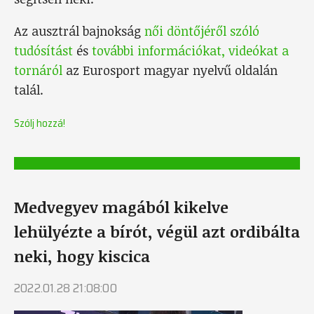
Az ausztrál bajnokság
női döntőjéről szóló
tudósítást
és
további információkat, videókat a
tornáról
az Eurosport magyar nyelvű oldalán
talál.
Szólj hozzá!
Medvegyev magából kikelve
lehülyézte a bírót, végül azt ordibálta
neki, hogy kiscica
2022.01.28 21:08:00