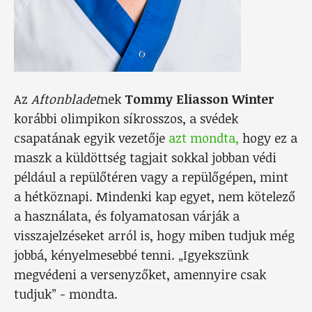
Az
Aftonbladet
nek
Tommy Eliasson Winter
korábbi olimpikon síkrosszos, a svédek
csapatának egyik vezetője
azt mondta,
hogy ez a
maszk a küldöttség tagjait sokkal jobban védi
például a repülőtéren vagy a repülőgépen, mint
a hétköznapi. Mindenki kap egyet, nem kötelező
a használata, és folyamatosan várják a
visszajelzéseket arról is, hogy miben tudjuk még
jobbá, kényelmesebbé tenni. „Igyekszünk
megvédeni a versenyzőket, amennyire csak
tudjuk” - mondta.