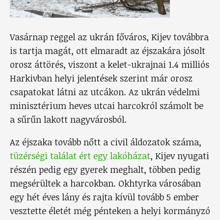
Vasárnap reggel az ukrán főváros, Kijev továbbra
is tartja magát, ott elmaradt az éjszakára jósolt
orosz áttörés, viszont a kelet-ukrajnai 1.4 milliós
Harkivban helyi jelentések szerint már orosz
csapatokat látni az utcákon. Az ukrán védelmi
minisztérium heves utcai harcokról számolt be
a sűrűn lakott nagyvárosból.
Az éjszaka tovább nőtt a civil áldozatok száma,
tüzérségi találat ért egy lakóházat
, Kijev nyugati
részén pedig egy gyerek meghalt, többen pedig
megsérültek a harcokban. Okhtyrka városában
egy hét éves lány és rajta kívül tovább 5 ember
vesztette életét még pénteken a helyi kormányzó