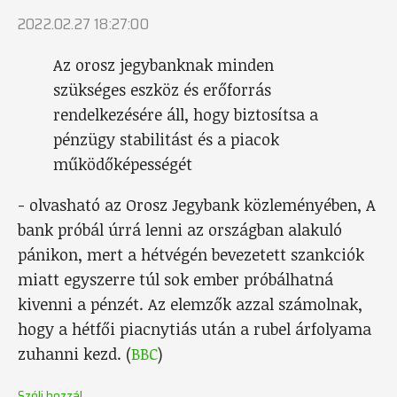
2022.02.27 18:27:00
Az orosz jegybanknak minden
szükséges eszköz és erőforrás
rendelkezésére áll, hogy biztosítsa a
pénzügy stabilitást és a piacok
működőképességét
- olvasható az Orosz Jegybank közleményében, A
bank próbál úrrá lenni az országban alakuló
pánikon, mert a hétvégén bevezetett szankciók
miatt egyszerre túl sok ember próbálhatná
kivenni a pénzét. Az elemzők azzal számolnak,
hogy a hétfői piacnytiás után a rubel árfolyama
zuhanni kezd. (
BBC
)
Szólj hozzá!