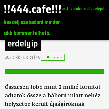
!!444.cafe!!!
archívum
keresés
belépés
beszélj szabadon! minden
cikk kommentelhető.
erdelyip
387
cikk ·
1
. oldal /
8
+ Követem
Összesen több mint 2 millió forintot
adtatok össze a háború miatt nehéz
helyzetbe került újságíróknak