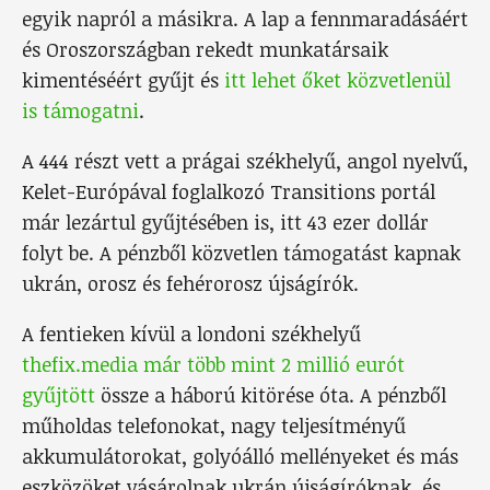
egyik napról a másikra. A lap a fennmaradásáért
és Oroszországban rekedt munkatársaik
kimentéséért gyűjt és
itt lehet őket közvetlenül
is támogatni
.
A 444 részt vett a prágai székhelyű, angol nyelvű,
Kelet-Európával foglalkozó Transitions portál
már lezártul gyűjtésében is, itt 43 ezer dollár
folyt be. A pénzből közvetlen támogatást kapnak
ukrán, orosz és fehérorosz újságírók.
A fentieken kívül a londoni székhelyű
thefix.media már több mint 2 millió eurót
gyűjtött
össze a háború kitörése óta. A pénzből
műholdas telefonokat, nagy teljesítményű
akkumulátorokat, golyóálló mellényeket és más
eszközöket vásárolnak ukrán újságíróknak, és