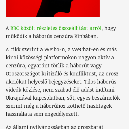
A
BBC közölt részletes összeállítást arról
, hogy
működik a háborús cenzúra Kínbában.
A cikk szerint a Weibo-n, a WeChat-en és más
kínai közösségi platformokon nagyon aktív a
cenzúra, egyaránt törlik a háborút vagy
Oroszországot kritizáló és konfliktust, az orosz
akciókat helyeslő bejegyzéseket. Tilos háborús
videók közlése, nem szabad élő adást indítani
Ukrajnával kapcsolatban, sőt, egyes beszámolók
szerint még a háborúhoz köthető hashtagek
használata sem engedélyezett.
Az állami nyilvánosságban az oroszbarát