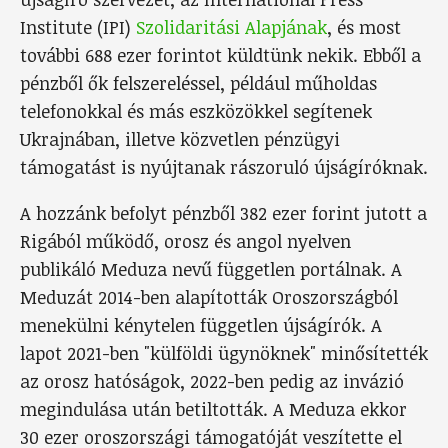
Institute (IPI)
Szolidaritási Alapjának
, és most
további 688 ezer forintot küldtünk nekik. Ebből a
pénzből ők felszereléssel, például műholdas
telefonokkal és más eszközökkel segítenek
Ukrajnában, illetve közvetlen pénzügyi
támogatást is nyújtanak rászoruló újságíróknak.
A hozzánk befolyt pénzből 382 ezer forint jutott a
Rigából működő, orosz és angol nyelven
publikáló Meduza nevű független portálnak. A
Meduzát 2014-ben alapították Oroszországból
menekülni kénytelen független újságírók. A
lapot 2021-ben "külföldi ügynöknek" minősítették
az orosz hatóságok, 2022-ben pedig az invázió
megindulása után betiltották. A Meduza ekkor
30 ezer oroszországi támogatóját veszítette el