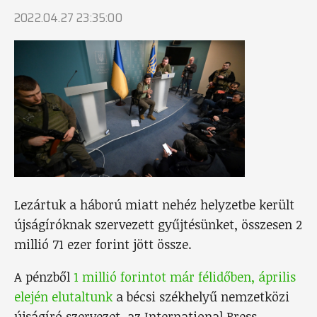
2022.04.27 23:35:00
Lezártuk a háború miatt nehéz helyzetbe került
újságíróknak szervezett gyűjtésünket, összesen 2
millió 71 ezer forint jött össze.
A pénzből
1 millió forintot már félidőben, április
elején elutaltunk
a bécsi székhelyű nemzetközi
újságíró szervezet, az International Press