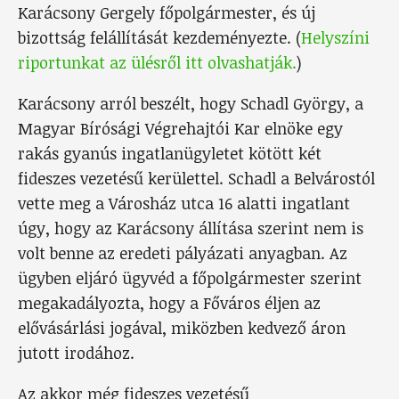
Karácsony Gergely főpolgármester, és új
bizottság felállítását kezdeményezte. (
Helyszíni
riportunkat az ülésről itt olvashatják.
)
Karácsony arról beszélt, hogy Schadl György, a
Magyar Bírósági Végrehajtói Kar elnöke egy
rakás gyanús ingatlanügyletet kötött két
fideszes vezetésű kerülettel. Schadl a Belvárostól
vette meg a Városház utca 16 alatti ingatlant
úgy, hogy az Karácsony állítása szerint nem is
volt benne az eredeti pályázati anyagban. Az
ügyben eljáró ügyvéd a főpolgármester szerint
megakadályozta, hogy a Főváros éljen az
elővásárlási jogával, miközben kedvező áron
jutott irodához.
Az akkor még fideszes vezetésű