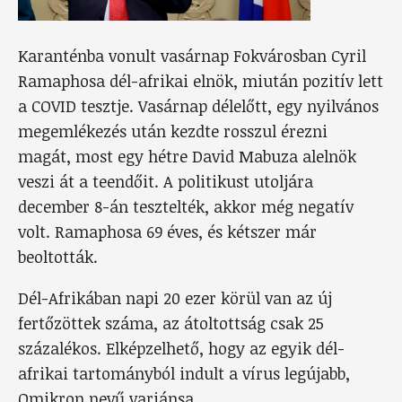
Karanténba vonult vasárnap Fokvárosban Cyril
Ramaphosa dél-afrikai elnök, miután pozitív lett
a COVID tesztje. Vasárnap délelőtt, egy nyilvános
megemlékezés után kezdte rosszul érezni
magát, most egy hétre David Mabuza alelnök
veszi át a teendőit. A politikust utoljára
december 8-án tesztelték, akkor még negatív
volt. Ramaphosa 69 éves, és kétszer már
beoltották.
Dél-Afrikában napi 20 ezer körül van az új
fertőzöttek száma, az átoltottság csak 25
százalékos. Elképzelhető, hogy az egyik dél-
afrikai tartományból indult a vírus legújabb,
Omikron nevű variánsa.