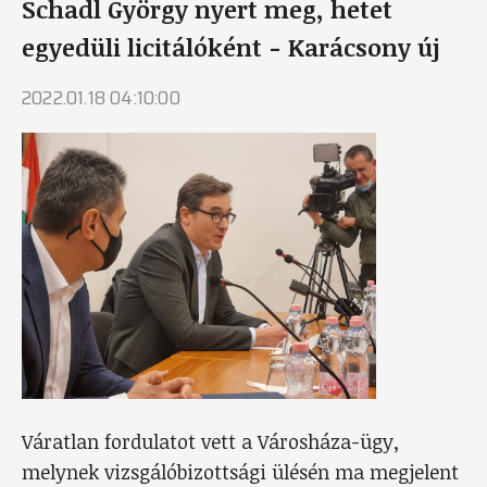
Schadl György nyert meg, hetet
egyedüli licitálóként - Karácsony új
2022.01.18 04:10:00
Váratlan fordulatot vett a Városháza-ügy,
melynek vizsgálóbizottsági ülésén ma megjelent