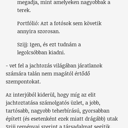
megadja, mint amelyeken nagyobbak a
terek.
Portfólió: Azt a fotósok sem követik
annyira szorosan.
Szijj: Igen, és ezt tudnám a
legolcsóbban kiadni.
- vet fel a jachtozás világában járatlanok
számára talán nem magától értődő
szempontokat.
Az interjúból kiderül, hogy míg az elit
jachtoztatása számolgatós üzlet, a jobb,
tartósabb, nagyobb teherbírású, gyorsabban
épített (és esetenként ezek miatt drágább) utak
Szijj reményai szerint a társadalmat segítik.