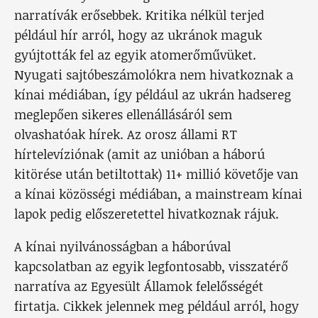
narratívák erősebbek. Kritika nélkül terjed
például hír arról, hogy az ukránok maguk
gyújtották fel az egyik atomerőművüket.
Nyugati sajtóbeszámolókra nem hivatkoznak a
kínai médiában, így például az ukrán hadsereg
meglepően sikeres ellenállásáról sem
olvashatóak hírek. Az orosz állami RT
hírtelevíziónak (amit az unióban a háború
kitörése után betiltottak) 11+ millió követője van
a kínai közösségi médiában, a mainstream kínai
lapok pedig előszeretettel hivatkoznak rájuk.
A kínai nyilvánosságban a háborúval
kapcsolatban az egyik legfontosabb, visszatérő
narratíva az Egyesült Államok felelősségét
firtatja. Cikkek jelennek meg például arról, hogy