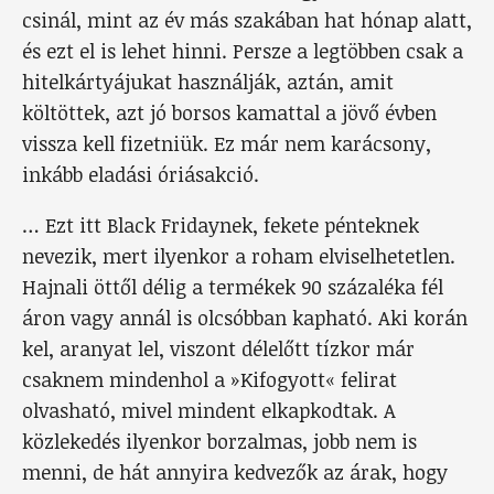
csinál, mint az év más szakában hat hónap alatt,
és ezt el is lehet hinni. Persze a legtöbben csak a
hitelkártyájukat használják, aztán, amit
költöttek, azt jó borsos kamattal a jövő évben
vissza kell fizetniük. Ez már nem karácsony,
inkább eladási óriásakció.
… Ezt itt Black Fridaynek, fekete pénteknek
nevezik, mert ilyenkor a roham elviselhetetlen.
Hajnali öttől délig a termékek 90 százaléka fél
áron vagy annál is olcsóbban kapható. Aki korán
kel, aranyat lel, viszont délelőtt tízkor már
csaknem mindenhol a »Kifogyott« felirat
olvasható, mivel mindent elkapkodtak. A
közlekedés ilyenkor borzalmas, jobb nem is
menni, de hát annyira kedvezők az árak, hogy