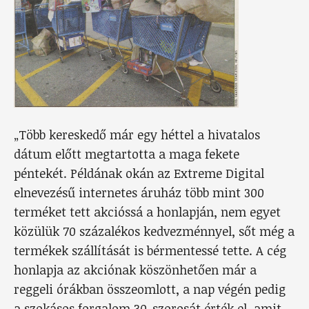
„Több kereskedő már egy héttel a hivatalos
dátum előtt megtartotta a maga fekete
péntekét. Példának okán az Extreme Digital
elnevezésű internetes áruház több mint 300
terméket tett akcióssá a honlapján, nem egyet
közülük 70 százalékos kedvezménnyel, sőt még a
termékek szállítását is bérmentessé tette. A cég
honlapja az akciónak köszönhetően már a
reggeli órákban összeomlott, a nap végén pedig
a szokásos forgalom 30-szorosát érték el, amit