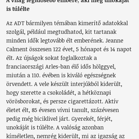
A világ legidősebb embere, aki még unokáját
is túlélte
Az ADT bármilyen témában kimerítő adatokkal
szolgál, például megtudhatod, kit tartanak
minden idők legtovább élt emberének. Jeanne
Calment összesen 122 évet, 5 hónapot és 14 napot
élt. Az újságok sokat foglalkoztak a
franciaországi Arles-ban élő idős hölggyel,
miután a 110. évében is kiváló egészségnek
örvendett. A vele készült interjúkból kiderült,
hogy szerette a csokoládét, a hétköznapi
vörösborokat, és persze cigarettázott. Aktív
életet élt, 85 évesen vívni tanult, százévesen
pedig még biciklivel járt. Gyerekét, férjét,
unokáját is túlélte. A valóság azonban
kíméletlen, nemrég kiderült, mi az igazság az