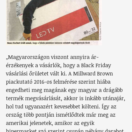
„Magyarországon viszont annyira ár-
érzékenyek a vásárlók, hogy a Black Friday
vásárlási őrületet vált ki. A Millward Brown
piackutató 2016-os felmérése szerint hiába
engedheti meg magának egy magyar a drágább
termék megvásárlását, akkor is inkább utánajár,
hol tud ugyanazért kevesebbet költeni. Így az
ország több pontján ismétlődtek már meg az
amerikai jelenetek, amikor az egyik
hipermarket szó szerint csupán néhány darabot