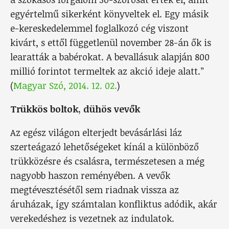
egyértelmű sikerként könyveltek el. Egy másik
e-kereskedelemmel foglalkozó cég viszont
kivárt, s ettől függetlenül november 28-án ők is
learatták a babérokat. A bevallásuk alapján 800
millió forintot termeltek az akció ideje alatt.”
(
Magyar Szó, 2014. 12. 02.
)
Trükkös boltok, dühös vevők
Az egész világon elterjedt bevásárlási láz
szerteágazó lehetőségeket kínál a különböző
trükközésre és csalásra, természetesen a még
nagyobb haszon reményében. A vevők
megtévesztésétől sem riadnak vissza az
áruházak, így számtalan konfliktus adódik, akár
verekedéshez is vezetnek az indulatok.