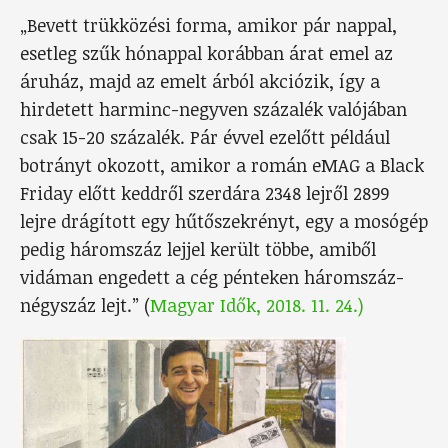
„Bevett trükközési forma, amikor pár nappal,
esetleg szűk hónappal korábban árat emel az
áruház, majd az emelt árból akciózik, így a
hirdetett harminc-negyven százalék valójában
csak 15-20 százalék. Pár évvel ezelőtt például
botrányt okozott, amikor a román eMAG a Black
Friday előtt keddről szerdára 2348 lejről 2899
lejre drágított egy hűtőszekrényt, egy a mosógép
pedig háromszáz lejjel került többe, amiből
vidáman engedett a cég pénteken háromszáz-
négyszáz lejt.” (
Magyar Idők, 2018. 11. 24.)