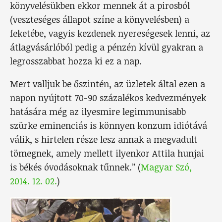
könyvelésükben ekkor mennek át a pirosból
(veszteséges állapot színe a könyvelésben) a
feketébe, vagyis kezdenek nyereségesek lenni, az
átlagvásárlóból pedig a pénzén kívül gyakran a
legrosszabbat hozza ki ez a nap.
Mert valljuk be őszintén, az üzletek által ezen a
napon nyújtott 70-90 százalékos kedvezmények
hatására még az ilyesmire legimmunisabb
szürke eminenciás is könnyen konzum idiótává
válik, s hirtelen része lesz annak a megvadult
tömegnek, amely mellett ilyenkor Attila hunjai
is békés óvodásoknak tűnnek.” (
Magyar Szó,
2014. 12. 02.
)