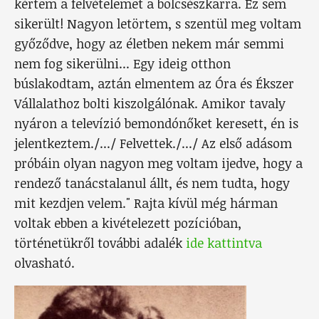
kértem a felvételemet a bölcsészkarra. Ez sem
sikerült! Nagyon letörtem, s szentül meg voltam
győződve, hogy az életben nekem már semmi
nem fog sikerülni... Egy ideig otthon
búslakodtam, aztán elmentem az Óra és Ékszer
Vállalathoz bolti kiszolgálónak. Amikor tavaly
nyáron a televízió bemondónőket keresett, én is
jelentkeztem./.../ Felvettek./.../ Az első adásom
próbáin olyan nagyon meg voltam ijedve, hogy a
rendező tanácstalanul állt, és nem tudta, hogy
mit kezdjen velem." Rajta kívül még hárman
voltak ebben a kivételezett pozícióban,
történetükről további adalék
ide kattintva
olvasható.