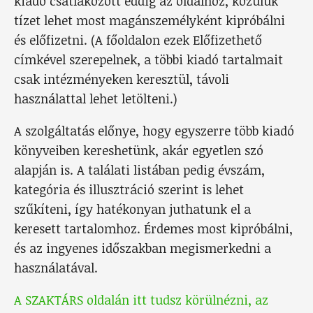
kiadó csatlakozott eddig az oldalhoz, közülük
tízet lehet most magánszemélyként kipróbálni
és előfizetni. (A főoldalon ezek Előfizethető
címkével szerepelnek, a többi kiadó tartalmait
csak intézményeken keresztül, távoli
használattal lehet letölteni.)
A szolgáltatás előnye, hogy egyszerre több kiadó
könyveiben kereshetünk, akár egyetlen szó
alapján is. A találati listában pedig évszám,
kategória és illusztráció szerint is lehet
szűkíteni, így hatékonyan juthatunk el a
keresett tartalomhoz. Érdemes most kipróbálni,
és az ingyenes időszakban megismerkedni a
használatával.
A SZAKTÁRS oldalán itt tudsz körülnézni, az