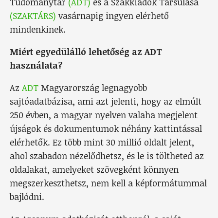
Tudománytár
(ADT)
és a Szakkiadók Társulása
(SZAKTÁRS)
vasárnapig ingyen elérhető
mindenkinek.
Miért egyedülálló lehetőség az ADT
használata?
Az
ADT
Magyarország legnagyobb
sajtóadatbázisa, ami azt jelenti, hogy az elmúlt
250 évben, a magyar nyelven valaha megjelent
újságok és dokumentumok néhány kattintással
elérhetők. Ez több mint 30 millió oldalt jelent,
ahol szabadon nézelődhetsz, és le is töltheted az
oldalakat, amelyeket szövegként könnyen
megszerkeszthetsz, nem kell a képformátummal
bajlódni.