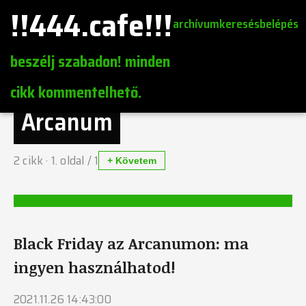
!!444.cafe!!!
archívum
keresés
belépés
beszélj szabadon! minden
cikk kommentelhető.
Arcanum
2
cikk ·
1
. oldal /
1
+ Követem
Black Friday az Arcanumon: ma
ingyen használhatod!
2021.11.26 14:43:00