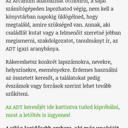
Az Arcanum adatbázisát otthonról, a saját
számítógépeden lapozhatod végig, nem kell a
könyvtárban napokig üldögélned, hogy
megtaláld, amire szükséged van. Annak, aki
családfát kutat vagy a felmenőit szeretné jobban
megismerni, szakdolgozatot, tanulmányt ír, az
ADT igazi aranybánya.
Rákereshetsz konkrét lapszámokra, nevekre,
helyszínekre, eseményekre. Érdemes használni
az összetett keresőt, a találatokat pedig
évszámok vagy források szerint lehet tovább
szűkíteni.
Az ADT keresőjét ide kattintva tudod kipróbálni,
most a letöltés is ingyenes!