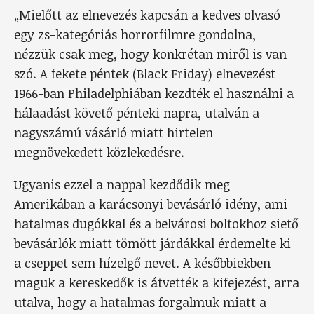
„Mielőtt az elnevezés kapcsán a kedves olvasó
egy zs-kategóriás horrorfilmre gondolna,
nézzük csak meg, hogy konkrétan miről is van
szó. A fekete péntek (Black Friday) elnevezést
1966-ban Philadelphiában kezdték el használni a
hálaadást követő pénteki napra, utalván a
nagyszámú vásárló miatt hirtelen
megnövekedett közlekedésre.
Ugyanis ezzel a nappal kezdődik meg
Amerikában a karácsonyi bevásárló idény, ami
hatalmas dugókkal és a belvárosi boltokhoz siető
bevásárlók miatt tömött járdákkal érdemelte ki
a cseppet sem hízelgő nevet. A későbbiekben
maguk a kereskedők is átvették a kifejezést, arra
utalva, hogy a hatalmas forgalmuk miatt a