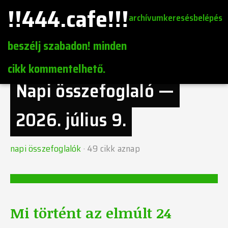
!!444.cafe!!!
archívum
keresés
belépés
beszélj szabadon! minden
cikk kommentelhető.
Napi összefoglaló —
2026. július 9.
napi összefoglalók
·
49
cikk aznap
Mi történt az elmúlt 24