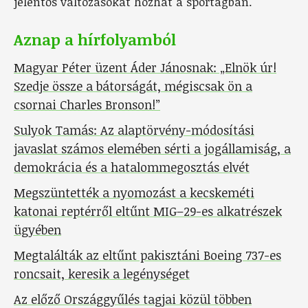
jelentős változásokat hozhat a sportágban.
Aznap a hírfolyamból
Magyar Péter üzent Áder Jánosnak: „Elnök úr!
Szedje össze a bátorságát, mégiscsak ön a
csornai Charles Bronson!”
Sulyok Tamás: Az alaptörvény-módosítási
javaslat számos elemében sérti a jogállamiság, a
demokrácia és a hatalommegosztás elvét
Megszüntették a nyomozást a kecskeméti
katonai reptérről eltűnt MIG–29-es alkatrészek
ügyében
Megtalálták az eltűnt pakisztáni Boeing 737-es
roncsait, keresik a legénységet
Az előző Országgyűlés tagjai közül többen