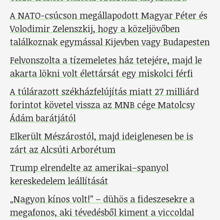
A NATO-csúcson megállapodott Magyar Péter és
Volodimir Zelenszkij, hogy a közeljövőben
találkoznak egymással Kijevben vagy Budapesten
Felvonszolta a tízemeletes ház tetejére, majd le
akarta lökni volt élettársát egy miskolci férfi
A túlárazott székházfelújítás miatt 27 milliárd
forintot követel vissza az MNB cége Matolcsy
Ádám barátjától
Elkerült Mészárostól, majd ideiglenesen be is
zárt az Alcsúti Arborétum
Trump elrendelte az amerikai–spanyol
kereskedelem leállítását
„Nagyon kínos volt!” – dühös a fideszesekre a
megafonos, aki tévedésből kiment a viccoldal