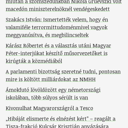
miután a szomszédunkban Nikola Gruevszki volt
macedón miniszterelnöknél vendégeskedett
Szakács István: Ismertették velem, hogy én
valamiféle terrormittudoménmivel vagyok
meggyanúsítva, és megbilincseltek
Kárász Róbertet és a választás utáni Magyar
Péter-interjúkat készítő műsorvezetőket is
kirúgták a közmédiából
A parlamenti bizottság szeretné tudni, pontosan
mire is költött milliárdokat az NMHH
Ámokfutó lövöldözött egy németországi
iskolában, több súlyos sérült is van
Kivonulhat Magyarországról a Tesco
„Hibáját elismerte és elnézést kért” – reagált a
Tisza-frakció Kulcsár Krisztián anyázására