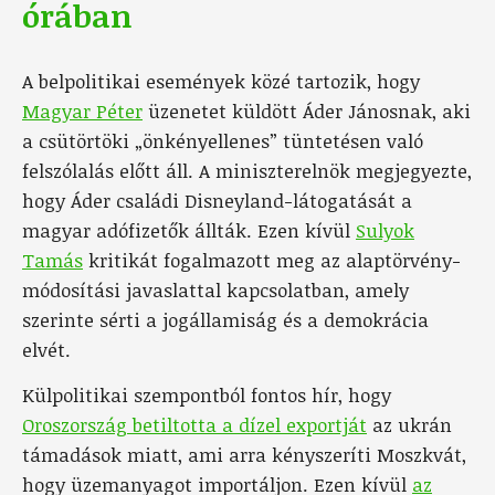
órában
A belpolitikai események közé tartozik, hogy
Magyar Péter
üzenetet küldött Áder Jánosnak, aki
a csütörtöki „önkényellenes” tüntetésen való
felszólalás előtt áll. A miniszterelnök megjegyezte,
hogy Áder családi Disneyland-látogatását a
magyar adófizetők állták. Ezen kívül
Sulyok
Tamás
kritikát fogalmazott meg az alaptörvény-
módosítási javaslattal kapcsolatban, amely
szerinte sérti a jogállamiság és a demokrácia
elvét.
Külpolitikai szempontból fontos hír, hogy
Oroszország betiltotta a dízel exportját
az ukrán
támadások miatt, ami arra kényszeríti Moszkvát,
hogy üzemanyagot importáljon. Ezen kívül
az