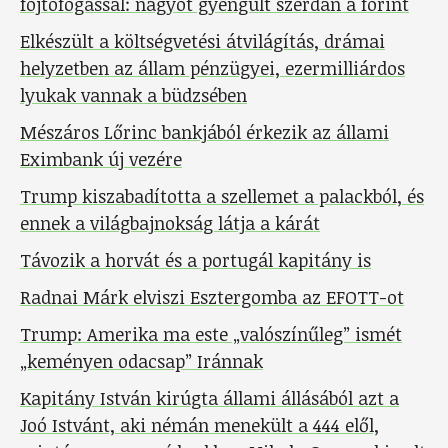
fojtófogással: nagyot gyengült szerdán a forint
Elkészült a költségvetési átvilágítás, drámai
helyzetben az állam pénzügyei, ezermilliárdos
lyukak vannak a büdzsében
Mészáros Lőrinc bankjából érkezik az állami
Eximbank új vezére
Trump kiszabadította a szellemet a palackból, és
ennek a világbajnokság látja a kárát
Távozik a horvát és a portugál kapitány is
Radnai Márk elviszi Esztergomba az EFOTT-ot
Trump: Amerika ma este „valószínűleg” ismét
„keményen odacsap” Iránnak
Kapitány István kirúgta állami állásából azt a
Joó Istvánt, aki némán menekült a 444 elől,