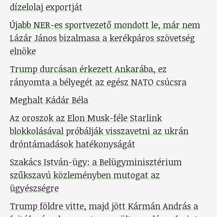
dízelolaj exportját
Újabb NER-es sportvezető mondott le, már nem
Lázár János bizalmasa a kerékpáros szövetség
elnöke
Trump durcásan érkezett Ankarába, ez
rányomta a bélyegét az egész NATO csúcsra
Meghalt Kádár Béla
Az oroszok az Elon Musk-féle Starlink
blokkolásával próbálják visszavetni az ukrán
dróntámadások hatékonyságát
Szakács István-ügy: a Belügyminisztérium
szűkszavú közleményben mutogat az
ügyészségre
Trump földre vitte, majd jött Kármán András a