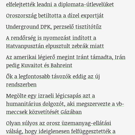
elfelejtették leadni a diplomata-útlevelüket
Oroszország betiltotta a dízel exportját
Underground DPK, perzselő tisztítótűz
A rendőrség is nyomozást indított a
Hatvanpusztán elpusztult zebrák miatt
Az amerikai légierő megint Iránt támadta, Irán
pedig Kuvaitot és Bahreint
Ők a legfontosabb távozók eddig az új
rendszerben
Megölte egy izraeli légicsapás azt a
humanitárius dolgozót, aki megszervezte a vb-
meccsek közvetítését Gázában
Olyan súlyos az orosz üzemanyag-ellátási
válság, hogy ideiglenesen felfüggesztették a