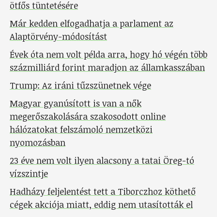
ötfős tüntetésére
Már kedden elfogadhatja a parlament az
Alaptörvény-módosítást
Évek óta nem volt példa arra, hogy hó végén több
százmilliárd forint maradjon az államkasszában
Trump: Az iráni tűzszünetnek vége
Magyar gyanúsított is van a nők
megerőszakolására szakosodott online
hálózatokat felszámoló nemzetközi
nyomozásban
23 éve nem volt ilyen alacsony a tatai Öreg-tó
vízszintje
Hadházy feljelentést tett a Tiborczhoz köthető
cégek akciója miatt, eddig nem utasították el