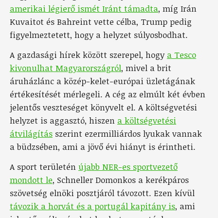
amerikai légierő ismét Iránt támadta
, míg Irán
Kuvaitot és Bahreint vette célba, Trump pedig
figyelmeztetett, hogy a helyzet súlyosbodhat.
A gazdasági hírek között szerepel, hogy
a Tesco
kivonulhat Magyarországról
, mivel a brit
áruházlánc a közép-kelet-európai üzletágának
értékesítését mérlegeli. A cég az elmúlt két évben
jelentős veszteséget könyvelt el. A költségvetési
helyzet is aggasztó, hiszen
a költségvetési
átvilágítás
szerint ezermilliárdos lyukak vannak
a büdzsében, ami a jövő évi hiányt is érintheti.
A sport területén
újabb NER-es sportvezető
mondott le
, Schneller Domonkos a kerékpáros
szövetség elnöki posztjáról távozott. Ezen kívül
távozik a horvát és a portugál kapitány is
, ami