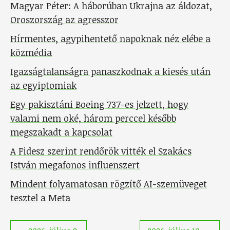
Magyar Péter: A háborúban Ukrajna az áldozat,
Oroszország az agresszor
Hírmentes, agypihentető napoknak néz elébe a
közmédia
Igazságtalanságra panaszkodnak a kiesés után
az egyiptomiak
Egy pakisztáni Boeing 737-es jelzett, hogy
valami nem oké, három perccel később
megszakadt a kapcsolat
A Fidesz szerint rendőrök vitték el Szakács
István megafonos influenszert
Mindent folyamatosan rögzítő AI-szemüveget
tesztel a Meta