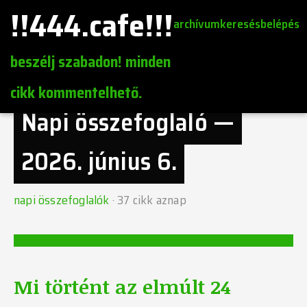
!!444.cafe!!!
archívum
keresés
belépés
beszélj szabadon! minden
cikk kommentelhető.
Napi összefoglaló —
2026. június 6.
napi összefoglalók
·
37
cikk aznap
Mi történt az elmúlt 24