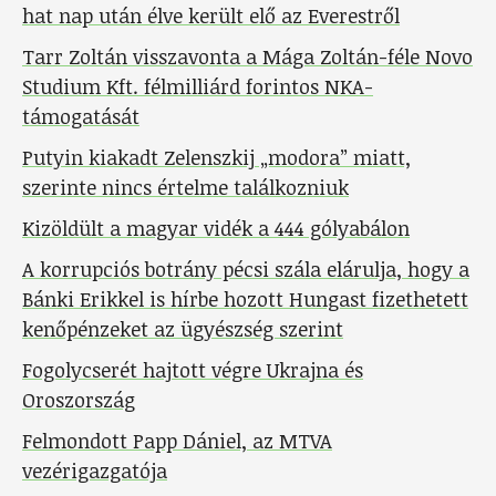
hat nap után élve került elő az Everestről
Tarr Zoltán visszavonta a Mága Zoltán-féle Novo
Studium Kft. félmilliárd forintos NKA-
támogatását
Putyin kiakadt Zelenszkij „modora” miatt,
szerinte nincs értelme találkozniuk
Kizöldült a magyar vidék a 444 gólyabálon
A korrupciós botrány pécsi szála elárulja, hogy a
Bánki Erikkel is hírbe hozott Hungast fizethetett
kenőpénzeket az ügyészség szerint
Fogolycserét hajtott végre Ukrajna és
Oroszország
Felmondott Papp Dániel, az MTVA
vezérigazgatója