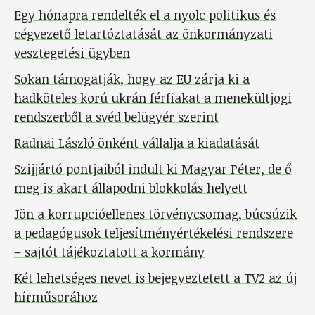
Egy hónapra rendelték el a nyolc politikus és
cégvezető letartóztatását az önkormányzati
vesztegetési ügyben
Sokan támogatják, hogy az EU zárja ki a
hadköteles korú ukrán férfiakat a menekültjogi
rendszerből a svéd belügyér szerint
Radnai László önként vállalja a kiadatását
Szijjártó pontjaiból indult ki Magyar Péter, de ő
meg is akart állapodni blokkolás helyett
Jön a korrupcióellenes törvénycsomag, búcsúzik
a pedagógusok teljesítményértékelési rendszere
– sajtót tájékoztatott a kormány
Két lehetséges nevet is bejegyeztetett a TV2 az új
hírműsorához