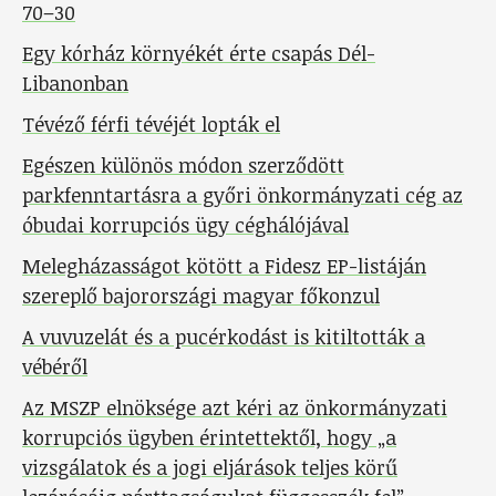
70–30
Egy kórház környékét érte csapás Dél-
Libanonban
Tévéző férfi tévéjét lopták el
Egészen különös módon szerződött
parkfenntartásra a győri önkormányzati cég az
óbudai korrupciós ügy céghálójával
Melegházasságot kötött a Fidesz EP-listáján
szereplő bajorországi magyar főkonzul
A vuvuzelát és a pucérkodást is kitiltották a
vébéről
Az MSZP elnöksége azt kéri az önkormányzati
korrupciós ügyben érintettektől, hogy „a
vizsgálatok és a jogi eljárások teljes körű