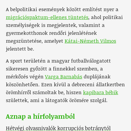
A belpolitikai események között említést nyer a
migrációspaktum-ellenes tüntetés
, ahol politikai
személyiségek is megjelentek, valamint a
gyermekotthonok rendőri jelenlétének
megszüntetése, amelyet
Kátai-Németh Vilmos
jelentett be.
A sport területén a magyar futballválogatott
sikeresen győzött a finnekkel szemben, a
mérkőzés végén
Varga Barnabás
duplájának
köszönhetően. Ezen kívül a debreceni állatkertben
örömhírről számoltak be, hiszen
kapibara bébik
születtek, ami a látogatók örömére szolgál.
Aznap a hírfolyamból
Hétvégi olvasnivalók korrupciós botránytól