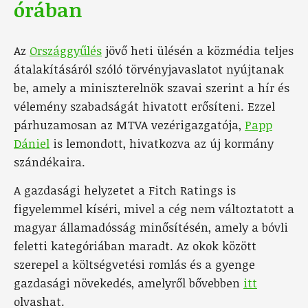
órában
Az
Országgyűlés
jövő heti ülésén a közmédia teljes
átalakításáról szóló törvényjavaslatot nyújtanak
be, amely a miniszterelnök szavai szerint a hír és
vélemény szabadságát hivatott erősíteni. Ezzel
párhuzamosan az MTVA vezérigazgatója,
Papp
Dániel
is lemondott, hivatkozva az új kormány
szándékaira.
A gazdasági helyzetet a Fitch Ratings is
figyelemmel kíséri, mivel a cég nem változtatott a
magyar államadósság minősítésén, amely a bóvli
feletti kategóriában maradt. Az okok között
szerepel a költségvetési romlás és a gyenge
gazdasági növekedés, amelyről bővebben
itt
olvashat.