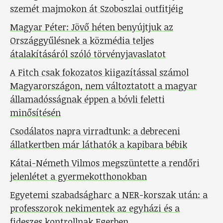
szemét majmokon át Szoboszlai outfitjéig
Magyar Péter: Jövő héten benyújtjuk az
Országgyűlésnek a közmédia teljes
átalakításáról szóló törvényjavaslatot
A Fitch csak fokozatos kiigazítással számol
Magyarországon, nem változtatott a magyar
államadósságnak éppen a bóvli feletti
minősítésén
Csodálatos napra virradtunk: a debreceni
állatkertben már láthatók a kapibara bébik
Kátai-Németh Vilmos megszüntette a rendőri
jelenlétet a gyermekotthonokban
Egyetemi szabadságharc a NER-korszak után: a
professzorok nekimentek az egyházi és a
fideszes kontrollnak Egerben