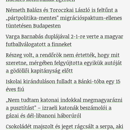
Németh Balázs és Toroczkai László is feltűnt a
„pártpolitika-mentes” migrációspaktum-ellenes
tüntetésen Budapesten
Varga Barnabás duplájával 2-1-re verte a magyar
futballválogatott a finneket
Részeg volt, a rendőrök nem értették, hogy mit
szeretne, mérgében felgyújtotta egyikük autóját
a gödöllői kapitányság előtt
Iskolai kiránduláson fulladt a Bánki-tóba egy 15
éves fiú
„Nem tudtam katonai indokkal megmagyarázni
a pusztítást” – izraeli katonák beszámolói a
gázai és dél-libanoni háborúról
Csokoládét majszolt és jeget rágcsált a serpa, aki